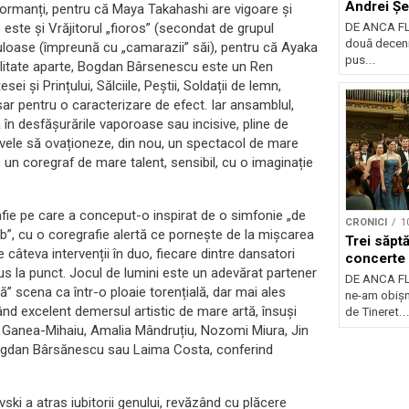
Andrei Ș
rformanți, pentru că Maya Takahashi are vigoare și
 este și Vrăjitorul „fioros” (secondat de grupul
DE ANCA FL
două decenii
culoase (împreună cu „camarazii” săi), pentru că Ayaka
pus...
obilitate aparte, Bogdan Bârsenescu este un Ren
 și Prințului, Sălciile, Peștii, Soldații de lemn,
esar pentru o caracterizare de efect. Iar ansamblul,
în desfășurările vaporoase sau incisive, pline de
ivele să ovaționeze, din nou, un spectacol de mare
un coregraf de mare talent, sensibil, cu o imaginație
afie pe care a conceput-o inspirat de o simfonie „de
CRONICI
1
”, cu o coregrafie alertă ce pornește de la mișcarea
Trei săpt
 câteva intervenții în duo, fiecare dintre dansatori
concerte
us la punct. Jocul de lumini este un adevărat partener
DE ANCA F
ră” scena ca într-o ploaie torențială, dar mai ales
ne-am obișn
tând excelent demersul artistic de mare artă, însuși
de Tineret..
a Ganea-Mihaiu, Amalia Mândruțiu, Nozomi Miura, Jin
ogdan Bârsănescu sau Laima Costa, conferind
ski a atras iubitorii genului, revăzând cu plăcere