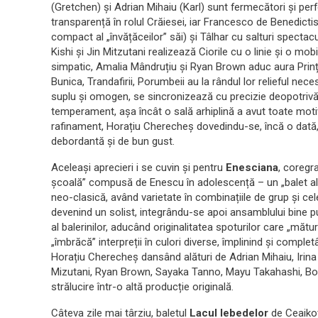
(Gretchen) și Adrian Mihaiu (Karl) sunt fermecători și pe
transparență în rolul Crăiesei, iar Francesco de Benedictis
compact al „învățăceilor” săi) și Tâlhar cu salturi specta
Kishi și Jin Mitzutani realizează Ciorile cu o linie și o m
simpatic, Amalia Mândruțiu și Ryan Brown aduc aura Prințesei
Bunica, Trandafirii, Porumbeii au la rândul lor relieful nec
suplu și omogen, se sincronizează cu precizie deopotrivă 
temperament, așa încât o sală arhiplină a avut toate mot
rafinament, Horațiu Cherecheș dovedindu-se, încă o dată, 
debordantă și de bun gust.
Aceleași aprecieri i se cuvin și pentru
Enesciana
, coregr
școală” compusă de Enescu în adolescență – un „balet alb
neo-clasică, având varietate în combinațiile de grup și cele
devenind un solist, integrându-se apoi ansamblului bine p
al balerinilor, aducând originalitatea spoturilor care „mătu
„îmbrăcă” interpreții în culori diverse, împlinind și comple
Horațiu Cherecheș dansând alături de Adrian Mihaiu, Irin
Mizutani, Ryan Brown, Sayaka Tanno, Mayu Takahashi, B
strălucire într-o altă producție originală.
Câteva zile mai târziu, baletul
Lacul lebedelor
de Ceaikov