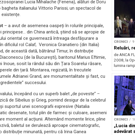
ezzosopranei Lucia Mihalache (Fenena), alături de Doru
bagheta italianului Vittorio Parissi; un spectacol de
 existențe.
ot
– a avut de asemenea oaspeți în rolurile principale,
rincipese… din China antică, știind să se apropie de
tului oriental ce guvernează întreaga desfășurare a
CRONICI
9
 dificilul rol Calaf, Veronica Granatiero (din Italia)
Reluări, r
nd, de această dată, bătrânul Timur, în distribuție
de ANCA FL
 Diaconescu (de la București), baritonul Marius Eftimie,
2008, la Op
i Inoue, sosit la rândul său din Țara Soarelui răsare,
lumina rampe
perele din țară. Montarea, regizată, în trecutele
stumele Adrianei Grand, are monumentalitate și fast, cu
ingredientele” succesului.
stivalului, începând cu un superb balet „de poveste” –
ă de Sibelius și Grieg, pornind desigur de la celebrul
i suportul unei scenografii expresive (Natalia
atic desenate, totul plin de farmec și culoare, asemeni
re moment al acțiunii. Alternând momente lirice, pline
CRONICI
1
lozivă, baletul se derulează aproape cinematografic,
„Lucia d
adevărat spec
 o distribuție minunată, pentru că Irina Ganea