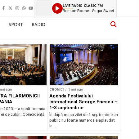
LIVE RADIO CLASIC FM
Benson Boone - Sugar Sweet
SPORT
RADIO
 ani ago
CRONICI
3 ani ago
RA FILARMONICII
Agenda Festivalului
VANIA
Internațional George Enescu –
1-3 septembrie
e 2023 – a sosit toamna
 ei de culori. Coincidență
În după-masa zilei de 1 septembrie un
.
public nu foarte numeros a aplaudat
la...