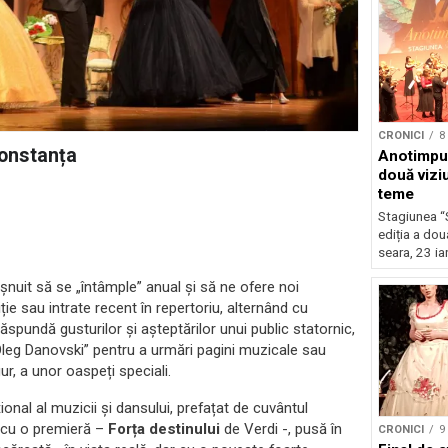
CRONICI
8
Constanța
Anotimpur
două vizi
teme
Stagiunea “
ediția a dou
seara, 23 ia
șnuit să se „întâmple” anual și să ne ofere noi
diție sau intrate recent în repertoriu, alternând cu
răspundă gusturilor și așteptărilor unui public statornic,
„Oleg Danovski” pentru a urmări pagini muzicale sau
ur, a unor oaspeți speciali.
ional al muzicii și dansului, prefațat de cuvântul
 cu o premieră –
Forța destinului
de Verdi -, pusă în
CRONICI
9