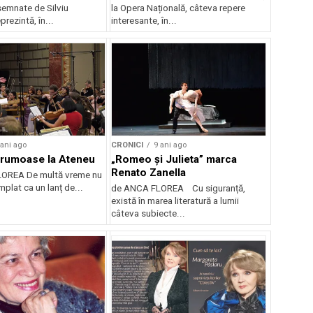
semnate de Silviu
la Opera Națională, câteva repere
prezintă, în...
interesante, în...
 ani ago
CRONICI
9 ani ago
 frumoase la Ateneu
„Romeo și Julieta” marca
Renato Zanella
OREA De multă vreme nu
mplat ca un lanț de...
de ANCA FLOREA Cu siguranță,
există în marea literatură a lumii
câteva subiecte...