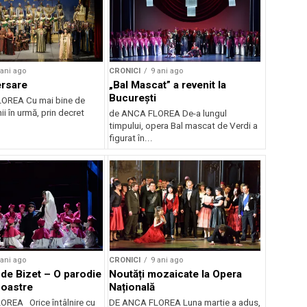
 ani ago
CRONICI
9 ani ago
ersare
„Bal Mascat” a revenit la
București
OREA Cu mai bine de
i în urmă, prin decret
de ANCA FLOREA De-a lungul
timpului, opera Bal mascat de Verdi a
figurat în...
 ani ago
CRONICI
9 ani ago
de Bizet – O parodie
Noutăți mozaicate la Opera
noastre
Națională
REA Orice întâlnire cu
DE ANCA FLOREA Luna martie a adus,