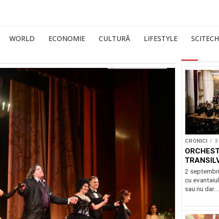
WORLD
ECONOMIE
CULTURĂ
LIFESTYLE
SCITECH
CRONICI
3
ORCHEST
TRANSIL
2 septembri
cu evantaiul
sau nu dar..