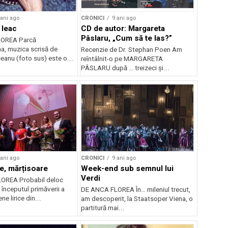
 ani ago
CRONICI
9 ani ago
 leac
CD de autor: Margareta
Pâslaru, „Cum să te las?”
LOREA Parcă
a, muzica scrisă de
Recenzie de Dr. Stephan Poen Am
eanu (foto sus) este o...
reîntâlnit-o pe MARGARETA
PÂSLARU după … treizeci și...
 ani ago
CRONICI
9 ani ago
e, mărțisoare
Week-end sub semnul lui
Verdi
OREA Probabil deloc
 începutul primăverii a
DE ANCA FLOREA În… mileniul trecut,
e lirice din...
am descoperit, la Staatsoper Viena, o
partitură mai...