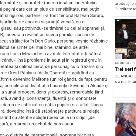
ermitate și acuratețe (uneori însă cu incertitudini
producțiile 
și pagini care cer un plus de sensibilitate, mai puțin
Purcărete re
t și riguros; partener i-a fost tenorul Răzvan Săraru,
fășurându-se apoi cu siguranță vocală, cu o
glasul său potrivindu-se timbral cu cel al sopranei și,
B); acesta a revenit pe scena primilor săi ani de
 acut strălucitor în Don Carlo, personaj veșnic războinic
listul se simte cel mai bine, stârnind, de altfel,
prana Lucia Mihalache a avut de înfruntat o țesătură
idicându-i însă probleme în acut și în registrul grav, în
CRONICI
9
tatea și calmul cerut de personaj, cu o frazare și o
Trei seri
bas – Orest Pâslariu (de la Operetă) – apărând cu
DE ANCA FL
ftimie devenind Melitone (un rol gândit, de fapt, pentru
s-a mai întâ
a, completând distribuția Laurențiu Severin în Alcade și
e) a sunat omogen, dens și expresiv, remarcabile fiind
 fastă, având și consistență, fluență și o sonoritate
i demn de subliniat cu cât la pupitru s-a aflat Tiberiu
, dovedind însă că stăpânește partitura și relația
ind cu atenție soliștii (ceea ce la un dirijor „de
seară, a marcat un debut de bun augur.
într-o distribuție internațională, soprana Nicoleta