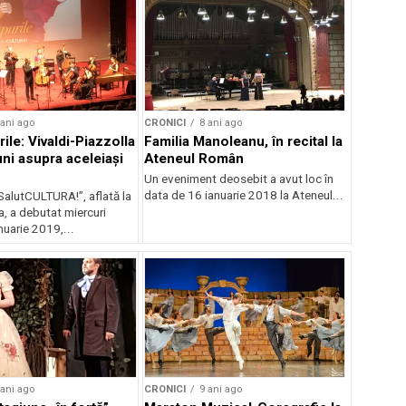
 ani ago
CRONICI
8 ani ago
ile: Vivaldi-Piazzolla
Familia Manoleanu, în recital la
uni asupra aceleiași
Ateneul Român
Un eveniment deosebit a avut loc în
data de 16 ianuarie 2018 la Ateneul...
SalutCULTURA!”, aflată la
a, a debutat miercuri
nuarie 2019,...
 ani ago
CRONICI
9 ani ago