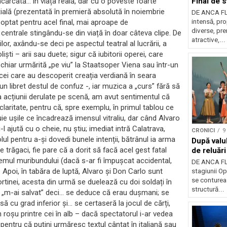
ncărcată… în viața reală, dar cu o poveste foarte
Final de s
ițială (prezentată în premieră absolută în noiembrie
DE ANCA FL
 optat pentru acel final, mai aproape de
intensă, pr
diverse, pre
entrale stingându-se din viață în doar câteva clipe. De
atractive,...
ilor, axându-se deci pe aspectul teatral al lucrării, a
ti – arii sau duete; sigur că iubitorii operei, care
e chiar urmărită „pe viu” la Staatsoper Viena sau într-un
u cei care au descoperit creația verdiană în seara
un libret destul de confuz -, iar muzica a „curs” fără să
ea acțiunii derulate pe scenă, am avut sentimentul că
claritate, pentru că, spre exemplu, în primul tablou ce
ie ușile ce încadrează imensul vitraliu, dar când Alvaro
ajută cu o cheie, nu știu; imediat intră Calatrava,
CRONICI
9
olul pentru a-și dovedi bunele intenții, bătrânul ia arma
După valu
 trăgaci, fie pare că a dorit să facă acel gest fatal
de reluări
stemul muribundului (dacă s-ar fi împușcat accidental,
DE ANCA FL
 Apoi, în tabăra de luptă, Alvaro și Don Carlo sunt
stagiunii Op
se contureaz
ortinei, acesta din urmă se duelează cu doi soldați în
structură...
ne „m-ai salvat” deci… se deduce că erau dușmani; se
să cu grad inferior și… se certaseră la jocul de cărți,
în roșu printre cei în alb – dacă spectatorul i-ar vedea
t, pentru că puțini urmăresc textul cântat în italiană sau