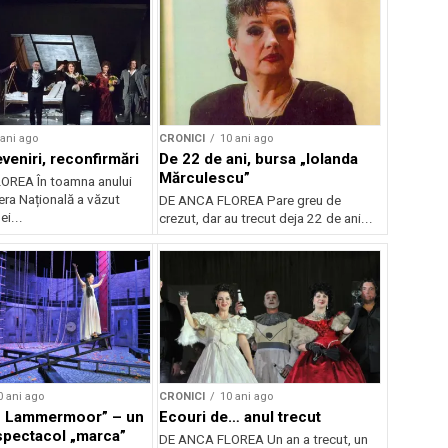
 ani ago
CRONICI
10 ani ago
eveniri, reconfirmări
De 22 de ani, bursa „Iolanda
Mărculescu”
OREA În toamna anului
era Națională a văzut
DE ANCA FLOREA Pare greu de
i...
crezut, dar au trecut deja 22 de ani...
0 ani ago
CRONICI
10 ani ago
in Lammermoor” – un
Ecouri de… anul trecut
tacol „marca”
DE ANCA FLOREA Un an a trecut, un