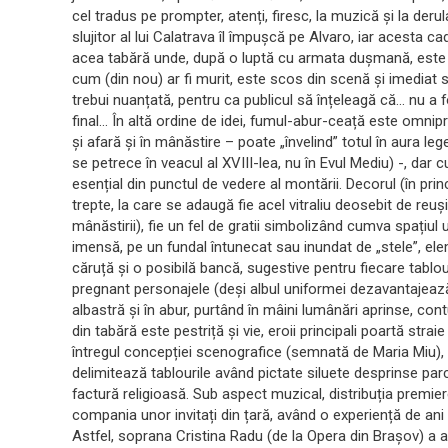
cel tradus pe prompter, atenți, firesc, la muzică și la derul
slujitor al lui Calatrava îl împușcă pe Alvaro, iar acesta ca
acea tabără unde, după o luptă cu armata dușmană, este a
cum (din nou) ar fi murit, este scos din scenă și imediat 
trebui nuanțată, pentru ca publicul să înțeleagă că… nu a 
final… În altă ordine de idei, fumul-abur-ceață este omnipre
și afară și în mânăstire – poate „învelind” totul în aura l
se petrece în veacul al XVIII-lea, nu în Evul Mediu) -, da
esențial din punctul de vedere al montării. Decorul (în pr
trepte, la care se adaugă fie acel vitraliu deosebit de reuș
mânăstirii), fie un fel de gratii simbolizând cumva spațiu
imensă, pe un fundal întunecat sau inundat de „stele”, elem
căruță și o posibilă bancă, sugestive pentru fiecare tabl
pregnant personajele (deși albul uniformei dezavantajează u
albastră și în abur, purtând în mâini lumânări aprinse, co
din tabără este pestriță și vie, eroii principali poartă strai
întregul concepției scenografice (semnată de Maria Miu), d
delimitează tablourile având pictate siluete desprinse par
factură religioasă. Sub aspect muzical, distribuția premierei
compania unor invitați din țară, având o experiență de ani bu
Astfel, soprana Cristina Radu (de la Opera din Brașov) a ab