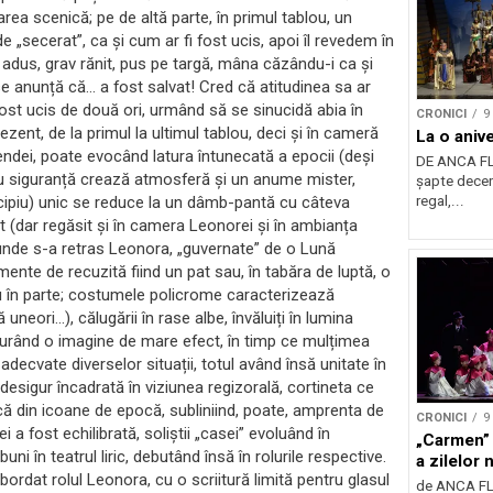
area scenică; pe de altă parte, în primul tablou, un
de „secerat”, ca și cum ar fi fost ucis, apoi îl revedem în
dus, grav rănit, pus pe targă, mâna căzându-i ca și
se anunță că… a fost salvat! Cred că atitudinea sa ar
fost ucis de două ori, urmând să se sinucidă abia în
CRONICI
9
zent, de la primul la ultimul tablou, deci și în cameră
La o aniv
egendei, poate evocând latura întunecată a epocii (deși
DE ANCA FL
r cu siguranță crează atmosferă și un anume mister,
șapte deceni
incipiu) unic se reduce la un dâmb-pantă cu câteva
regal,...
it (dar regăsit și în camera Leonorei și în ambianța
l unde s-a retras Leonora, „guvernate” de o Lună
ente de recuzită fiind un pat sau, în tabăra de luptă, o
ou în parte; costumele policrome caracterizează
neori…), călugării în rase albe, învăluiți în lumina
nturând o imagine de mare efect, în timp ce mulțimea
e adecvate diverselor situații, totul având însă unitate în
esigur încadrată în viziunea regizorală, cortineta ce
că din icoane de epocă, subliniind, poate, amprenta de
CRONICI
9
 a fost echilibrată, soliștii „casei” evoluând în
„Carmen” 
ni în teatrul liric, debutând însă în rolurile respective.
a zilelor 
ordat rolul Leonora, cu o scriitură limită pentru glasul
de ANCA FLO