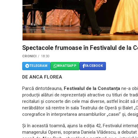
Spectacole frumoase în Festivalul de la 
CRONICI
18:30
TELEGRAM
WHATSAPP
FACEBOOK
DE ANCA FLOREA
Parcă dintotdeauna,
Festivalul de la Constanța
ne-a obi
producții alături de reprezentații atractive cu titluri de tra
recitaluri și concerte din cele mai diverse, astfel încât să 
nerăbdător să reintre în sala Teatrului de Operă și Balet 
coregrafice în interpretarea ansamblurilor „casei” și, desig
Și în această toamnă, ajuns la ediția 42, Festivalul internaț
managerului Operei, soprana Daniela Vlădescu, a debutat