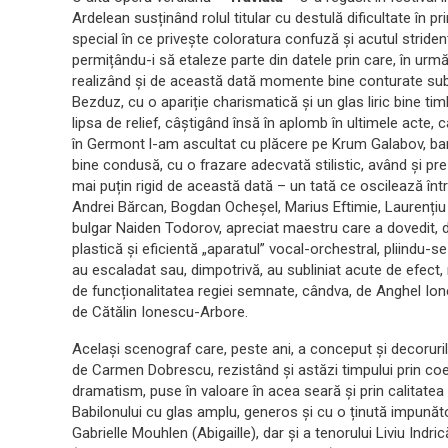
Ardelean susținând rolul titular cu destulă dificultate în pr
special în ce privește coloratura confuză și acutul strid
permițându-i să etaleze parte din datele prin care, în urm
realizând și de această dată momente bine conturate sub 
Bezduz, cu o apariție charismatică și un glas liric bine 
lipsa de relief, câștigând însă în aplomb în ultimele acte, 
în Germont l-am ascultat cu plăcere pe Krum Galabov, ba
bine condusă, cu o frazare adecvată stilistic, având și pr
mai puțin rigid de această dată – un tată ce oscilează între
Andrei Bărcan, Bogdan Ocheșel, Marius Eftimie, Laurențiu Se
bulgar Naiden Todorov, apreciat maestru care a dovedit, 
plastică și eficientă „aparatul” vocal-orchestral, pliindu-s
au escaladat sau, dimpotrivă, au subliniat acute de efect, 
de funcționalitatea regiei semnate, cândva, de Anghel Io
de Cătălin Ionescu-Arbore.
Același scenograf care, peste ani, a conceput și decoruri
de Carmen Dobrescu, rezistând și astăzi timpului prin coere
dramatism, puse în valoare în acea seară și prin calitatea i
Babilonului cu glas amplu, generos și cu o ținută impună
Gabrielle Mouhlen (Abigaille), dar și a tenorului Liviu Indri