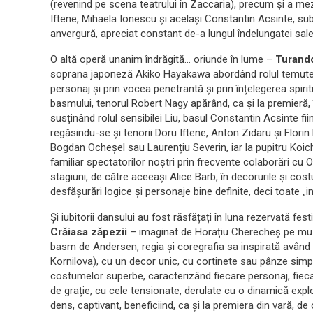
(revenind pe scena teatrului în Zaccaria), precum și a m
Iftene, Mihaela Ionescu și același Constantin Acsinte, sub 
anvergură, apreciat constant de-a lungul îndelungatei sale
O altă operă unanim îndrăgită… oriunde în lume –
Turand
soprana japoneză Akiko Hayakawa abordând rolul temutei p
personaj și prin vocea penetrantă și prin înțelegerea spiri
basmului, tenorul Robert Nagy apărând, ca și la premieră, în
susținând rolul sensibilei Liu, basul Constantin Acsinte fii
regăsindu-se și tenorii Doru Iftene, Anton Zidaru și Florin
Bogdan Ocheșel sau Laurențiu Severin, iar la pupitru Koich
familiar spectatorilor noștri prin frecvente colaborări cu O
stagiuni, de către aceeași Alice Barb, în decorurile și co
desfășurări logice și personaje bine definite, deci toate „
Și iubitorii dansului au fost răsfățați în luna rezervată fe
Crăiasa zăpezii
– imaginat de Horațiu Cherecheș pe muzic
basm de Andersen, regia și coregrafia sa inspirată având ș
Kornilova), cu un decor unic, cu cortinete sau pânze simp
costumelor superbe, caracterizând fiecare personaj, fieca
de grație, cu cele tensionate, derulate cu o dinamică exp
dens, captivant, beneficiind, ca și la premiera din vară, de