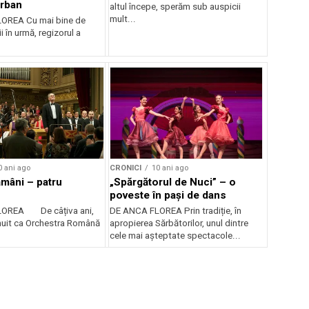
erban
altul începe, sperăm sub auspicii
mult...
OREA Cu mai bine de
 în urmă, regizorul a
0 ani ago
CRONICI
10 ani ago
ămâni – patru
„Spărgătorul de Nuci” – o
poveste în pași de dans
LOREA De câțiva ani,
DE ANCA FLOREA Prin tradiție, în
uit ca Orchestra Română
apropierea Sărbătorilor, unul dintre
.
cele mai așteptate spectacole...