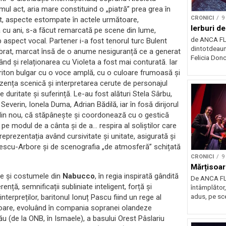
imul act, aria mare constituind o „piatră” prea grea în
CRONICI
9
ent, aspecte estompate în actele următoare,
Ierburi de
ă cu ani, s-a făcut remarcată pe scene din lume,
de ANCA F
aspect vocal. Partener i-a fost tenorul turc Bulent
dintotdeaun
timbrat, marcat însă de o anume nesiguranță ce a generat
Felicia Donc
când și relaționarea cu Violeta a fost mai conturată. Iar
riton bulgar cu o voce amplă, cu o culoare frumoasă și
ezența scenică și interpretarea cerute de personajul
 duritate și suferință. Le-au fost alături Stela Sârbu,
verin, Ionela Duma, Adrian Bădilă, iar în fosă dirijorul
din nou, că stăpânește și coordonează cu o gestică
e pe modul de a cânta și de a… respira al soliștilor care
reprezentația având cursivitate și unitate, asigurată și
nescu-Arbore și de scenografia „de atmosferă” schițată
CRONICI
9
Mărțisoar
le și costumele din
Nabucco
, în regia inspirată gândită
De ANCA FL
nță, semnificații subliniate inteligent, forță și
întâmplător,
nterpreților, baritonul Ionuț Pascu fiind un rege al
adus, pe scen
toare, evoluând în compania sopranei olandeze
cău (de la ONB, în Ismaele), a basului Orest Pâslariu