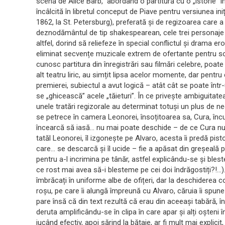
scenă de Alice Barb, abordând o partitură cu o „istorie” î
încâlcită în libretul conceput de Piave pentru versiunea in
1862, la St. Petersburg), preferată și de regizoarea care a
deznodământul de tip shakespearean, cele trei personaje c
altfel, dorind să reliefeze în special conflictul și drama ero
eliminat secvențe muzicale extrem de ofertante pentru soliș
cunosc partitura din înregistrări sau filmări celebre, poat
alt teatru liric, au simțit lipsa acelor momente, dar pentr
premierei, subiectul a avut logică – atât cât se poate într-
se „ghicească” acele „tăieturi”. În ce privește ambiguitat
unele tratări regizorale au determinat totuși un plus de ne
se petrece în camera Leonorei, însoțitoarea sa, Cura, încu
încearcă să iasă… nu mai poate deschide – de ce Cura nu-l 
tatăl Leonorei, îl izgonește pe Alvaro, acesta îi predă pist
care… se descarcă și îl ucide – fie a apăsat din greșeală pe
pentru a-l incrimina pe tânăr, astfel explicându-se și ble
ce rost mai avea să-i blesteme pe cei doi îndrăgostiți?!…).
îmbrăcați în uniforme albe de ofițeri, dar la deschiderea c
roșu, pe care îi alungă împreună cu Alvaro, căruia îi spu
pare însă că din text rezultă că erau din aceeași tabără, în
deruta amplificându-se în clipa în care apar și alți oșteni 
jucând efectiv, apoi sărind la bătaie, ar fi mult mai explici