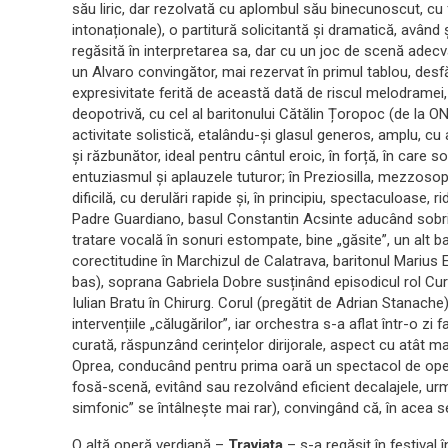
său liric, dar rezolvată cu aplombul său binecunoscut, cu f
intonaționale), o partitură solicitantă și dramatică, având 
regăsită în interpretarea sa, dar cu un joc de scenă adecva
un Alvaro convingător, mai rezervat în primul tablou, des
expresivitate ferită de această dată de riscul melodramei, 
deopotrivă, cu cel al baritonului Cătălin Țoropoc (de la ON
activitate solistică, etalându-și glasul generos, amplu, cu
și răzbunător, ideal pentru cântul eroic, în forță, în care so
entuziasmul și aplauzele tuturor; în Preziosilla, mezzoso
dificilă, cu derulări rapide și, în principiu, spectaculoase, r
Padre Guardiano, basul Constantin Acsinte aducând sobrie
tratare vocală în sonuri estompate, bine „găsite”, un alt 
corectitudine în Marchizul de Calatrava, baritonul Marius E
bas), soprana Gabriela Dobre susținând episodicul rol Cur
Iulian Bratu în Chirurg. Corul (pregătit de Adrian Stanach
intervențiile „călugărilor”, iar orchestra s-a aflat într-o zi
curată, răspunzând cerințelor dirijorale, aspect cu atât ma
Oprea, conducând pentru prima oară un spectacol de operă
fosă-scenă, evitând sau rezolvând eficient decalajele, urmăr
simfonic” se întâlnește mai rar), convingând că, în acea 
O altă operă verdiană –
Traviata
– s-a regăsit în festival 