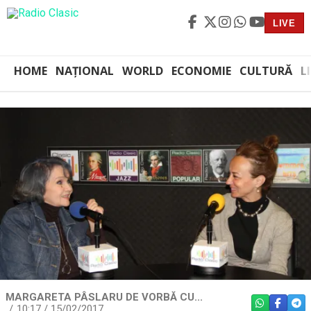
LIVE
HOME
NAȚIONAL
WORLD
ECONOMIE
CULTURĂ
L
MARGARETA PÂSLARU DE VORBĂ CU...
WHATSAPP
FACEBO
TEL
10:17 / 15/02/2017