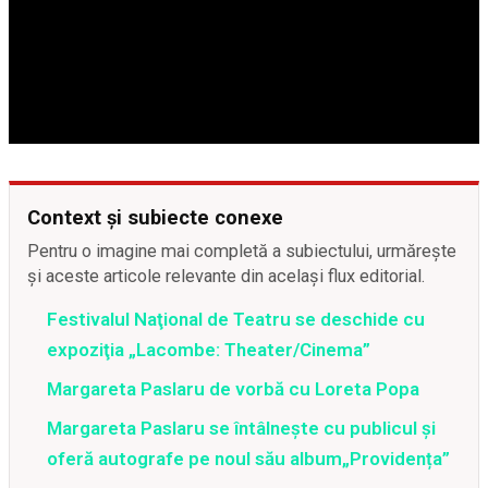
Context și subiecte conexe
Pentru o imagine mai completă a subiectului, urmărește
și aceste articole relevante din același flux editorial.
Festivalul Naţional de Teatru se deschide cu
expoziţia „Lacombe: Theater/Cinema”
Margareta Paslaru de vorbă cu Loreta Popa
Margareta Paslaru se întâlnește cu publicul și
oferă autografe pe noul său album„Providența”