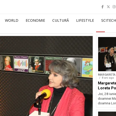
WORLD
ECONOMIE
CULTURĂ
LIFESTYLE
SCITECH
MARGARETA 
8 ani ago
Margareta
Loreta P
Joi, 28 iunie
doamnei Mar
doamna Lore