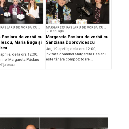
PÂSLARU DE VORBĂ CU...
MARGARETA PÂSLARU DE VORBĂ CU...
8 ani ago
 Paslaru de vorbă cu
Margareta Paslaru de vorbă cu
ulescu, Maria Buga și
Sânziana Dobrovicescu
drea
Joi, 19 aprilie, de la ora 12:00,
invitata doamnei Margareta Paslaru
aprilie, de la ora 12:00,
este tânăra compozitoare...
oamnei Margareta Pâslaru
Nițulescu,...
MARGARETA P
9 ani ago