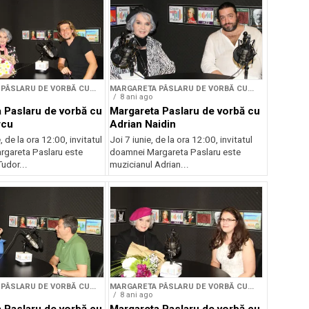
PÂSLARU DE VORBĂ CU...
MARGARETA PÂSLARU DE VORBĂ CU...
8 ani ago
 Paslaru de vorbă cu
Margareta Paslaru de vorbă cu
rcu
Adrian Naidin
, de la ora 12:00, invitatul
Joi 7 iunie, de la ora 12:00, invitatul
gareta Paslaru este
doamnei Margareta Paslaru este
udor...
muzicianul Adrian...
PÂSLARU DE VORBĂ CU...
MARGARETA PÂSLARU DE VORBĂ CU...
8 ani ago