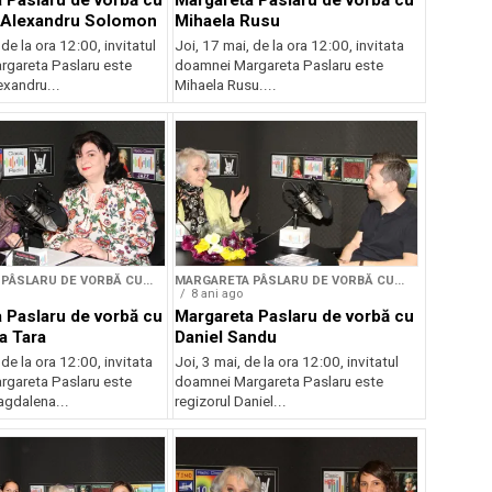
 Paslaru de vorbă cu
Margareta Paslaru de vorbă cu
l Alexandru Solomon
Mihaela Rusu
 de la ora 12:00, invitatul
Joi, 17 mai, de la ora 12:00, invitata
gareta Paslaru este
doamnei Margareta Paslaru este
exandru...
Mihaela Rusu....
PÂSLARU DE VORBĂ CU...
MARGARETA PÂSLARU DE VORBĂ CU...
8 ani ago
 Paslaru de vorbă cu
Margareta Paslaru de vorbă cu
a Tara
Daniel Sandu
 de la ora 12:00, invitata
Joi, 3 mai, de la ora 12:00, invitatul
gareta Paslaru este
doamnei Margareta Paslaru este
agdalena...
regizorul Daniel...