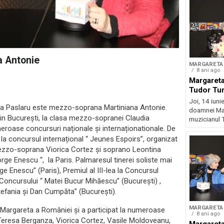
a Antonie
MARGARETA 
8 ani ago
Margareta
Tudor Tu
Joi, 14 iunie
reta Paslaru este mezzo-soprana Martiniana Antonie.
doamnei Mar
din București, la clasa mezzo-sopranei Claudia
muzicianul T
meroase concursuri naționale și internaționationale. De
a concursul internațional “ Jeunes Espoirs”, organizat
mezzo-soprana Viorica Cortez și soprano Leontina
rge Enescu “, la Paris. Palmaresul tinerei soliste mai
ge Enescu” (Paris), Premiul al III-lea la Concursul
l Concursului “ Matei Bucur Mihăescu” (București) ,
Ștefania și Dan Cumpăta” (București).
MARGARETA 
a Margareta a României și a participat la numeroase
8 ani ago
Teresa Berganza, Viorica Cortez, Vasile Moldoveanu,