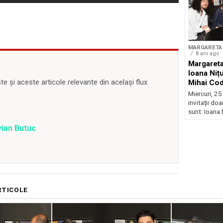
MARGARETA 
8 ani ago
Margareta
Ioana Niț
 și aceste articole relevante din același flux
Mihai Co
Miercuri, 25 
invitații d
sunt: Ioana 
vian Butuc
RTICOLE