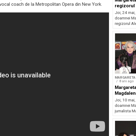
Margareta
e vocal coach de la Metropolitan Opera din New York.
regizoru
Joi, 24 mai,
doamnei Mar
regizorul Al
MARGARETA 
8 ani ago
Margareta
Magdalen
Joi, 10 mai,
doamnei Mar
jurnalista M