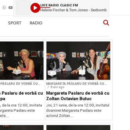
LIVE RADIO CLASIC FM
Helene Fischer & Tom Jones - Sexbomb
SPORT
RADIO
PÂSLARU DE VORBĂ CU...
MARGARETA PÂSLARU DE VORBĂ CU...
8 ani ago
 Paslaru de vorbă cu
Margareta Paslaru de vorbă cu
opa
Zoltan Octavian Butuc
, de la ora 12:00, invitata
Joi, 21 iunie, de la ora 12:00, invitatul
gareta Paslaru este
doamnei Margareta Paslaru este
ta...
actorul Zoltan...