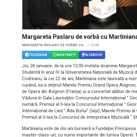
Margareta Paslaru de vorbă cu Martinian
MARGARETA PÂSLARU DE VORBĂ CU...
10:08
TELEGRAM
WHATSAPP
FACEBOOK
Joi, 26 ianuarie, de la ora 12.00 invitata doamnei Marga
Studentă în anul IV la Universitatea Națională de Muzică 
Codreanu, la cei 22 de ani, Martiniana este laureată a nu
curând, ea a obținut Marele Premiu Grand Opera Avignon, l
de Opera din Avignon (Franța) și a concertat alături de 
Văduva în Gala Laureaților Concursului Internațional “ Geo
numără: Premiul al II-lea la Concursul Internațional “ Geor
Internațional de Lied “ Ada Burlui” (Iași), Marele Premiu a
Premiul al II-lea la Concursul de Interpretare Muzicală “ 
Martiniana este de doi ani bursieră a Fundației Principes
master-class-uri, cu nume importante din lumea Operei: 