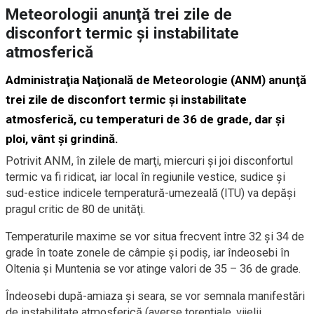
Meteorologii anunţă trei zile de
disconfort termic şi instabilitate
atmosferică
Administraţia Naţională de Meteorologie (ANM) anunţă
trei zile de disconfort termic şi instabilitate
atmosferică, cu temperaturi de 36 de grade, dar şi
ploi, vânt şi grindină.
Potrivit ANM, în zilele de marţi, miercuri şi joi disconfortul
termic va fi ridicat, iar local în regiunile vestice, sudice şi
sud-estice indicele temperatură-umezeală (ITU) va depăşi
pragul critic de 80 de unităţi.
Temperaturile maxime se vor situa frecvent între 32 şi 34 de
grade în toate zonele de câmpie şi podiş, iar îndeosebi în
Oltenia şi Muntenia se vor atinge valori de 35 – 36 de grade.
Îndeosebi după-amiaza şi seara, se vor semnala manifestări
de instabilitate atmosferică (averse torenţiale, vijelii,