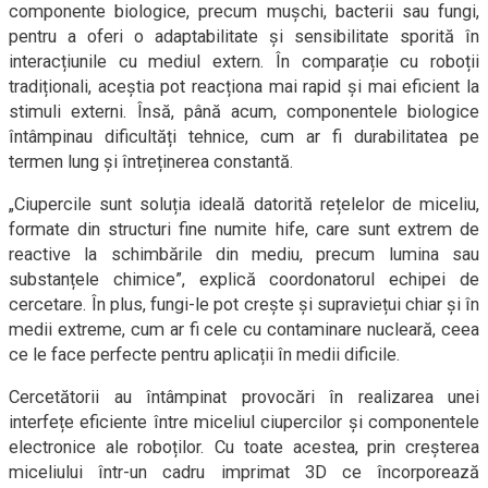
componente biologice, precum mușchi, bacterii sau fungi,
pentru a oferi o adaptabilitate și sensibilitate sporită în
interacțiunile cu mediul extern. În comparație cu roboții
tradiționali, aceștia pot reacționa mai rapid și mai eficient la
stimuli externi. Însă, până acum, componentele biologice
întâmpinau dificultăți tehnice, cum ar fi durabilitatea pe
termen lung și întreținerea constantă.
„Ciupercile sunt soluția ideală datorită rețelelor de miceliu,
formate din structuri fine numite hife, care sunt extrem de
reactive la schimbările din mediu, precum lumina sau
substanțele chimice”, explică coordonatorul echipei de
cercetare. În plus, fungi-le pot crește și supraviețui chiar și în
medii extreme, cum ar fi cele cu contaminare nucleară, ceea
ce le face perfecte pentru aplicații în medii dificile.
Cercetătorii au întâmpinat provocări în realizarea unei
interfețe eficiente între miceliul ciupercilor și componentele
electronice ale roboților. Cu toate acestea, prin creșterea
miceliului într-un cadru imprimat 3D ce încorporează