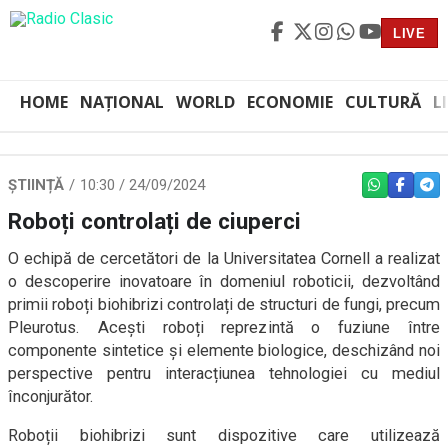
LIVE
HOME
NAȚIONAL
WORLD
ECONOMIE
CULTURĂ
L
ȘTIINȚĂ
10:30 / 24/09/2024
WHATSAPP
FACEBO
TEL
Roboți controlați de ciuperci
O echipă de cercetători de la Universitatea Cornell a realizat
o descoperire inovatoare în domeniul roboticii, dezvoltând
primii roboți biohibrizi controlați de structuri de fungi, precum
Pleurotus. Acești roboți reprezintă o fuziune între
componente sintetice și elemente biologice, deschizând noi
perspective pentru interacțiunea tehnologiei cu mediul
înconjurător.
Roboții biohibrizi sunt dispozitive care utilizează