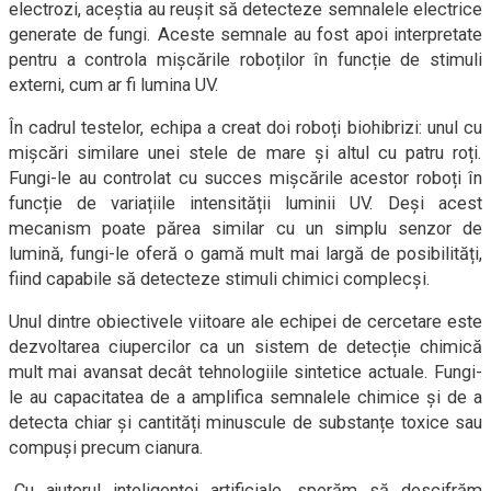
electrozi, aceștia au reușit să detecteze semnalele electrice
generate de fungi. Aceste semnale au fost apoi interpretate
pentru a controla mișcările roboților în funcție de stimuli
externi, cum ar fi lumina UV.
În cadrul testelor, echipa a creat doi roboți biohibrizi: unul cu
mișcări similare unei stele de mare și altul cu patru roți.
Fungi-le au controlat cu succes mișcările acestor roboți în
funcție de variațiile intensității luminii UV. Deși acest
mecanism poate părea similar cu un simplu senzor de
lumină, fungi-le oferă o gamă mult mai largă de posibilități,
fiind capabile să detecteze stimuli chimici complecși.
Unul dintre obiectivele viitoare ale echipei de cercetare este
dezvoltarea ciupercilor ca un sistem de detecție chimică
mult mai avansat decât tehnologiile sintetice actuale. Fungi-
le au capacitatea de a amplifica semnalele chimice și de a
detecta chiar și cantități minuscule de substanțe toxice sau
compuși precum cianura.
„Cu ajutorul inteligenței artificiale, sperăm să descifrăm