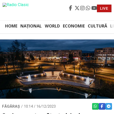
LIVE
HOME
NAȚIONAL
WORLD
ECONOMIE
CULTURĂ
L
FĂGĂRAȘ
10:14 / 16/12/2023
WHATSAPP
FACEBO
TEL