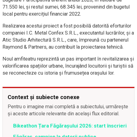
71.550 lei, și restul sumei, 68.345 lei, provenind din bugetul
local pentru exercițiul financiar 2022.
Realizarea acestui proiect a fost posibilă datorită eforturilor
companiei I.C. Metal Confex S.R.L., executantul lucrărilor, și a
Atic Studio Arhitectură S.R.L., care, împreună cu partenerul
Raymond & Partners, au contribuit la proiectarea tehnică.
Noul amfiteatru reprezintă un pas important în revitalizarea și
valorificarea spațiilor urbane, încurajând locuitorii și turiștii să
se reconecteze cu istoria și frumusețea orașului lor.
Context și subiecte conexe
Pentru o imagine mai completă a subiectului, urmărește
și aceste articole relevante din același flux editorial.
Bikeathon Țara Făgărașului 2026: start înscrieri
Făgăraș, campion la datorii publice