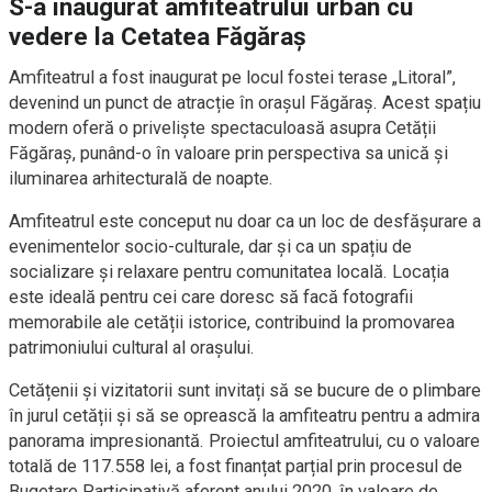
S-a inaugurat amfiteatrului urban cu
vedere la Cetatea Făgăraș
Amfiteatrul a fost inaugurat pe locul fostei terase „Litoral”,
devenind un punct de atracție în orașul Făgăraș. Acest spațiu
modern oferă o priveliște spectaculoasă asupra Cetății
Făgăraș, punând-o în valoare prin perspectiva sa unică și
iluminarea arhitecturală de noapte.
Amfiteatrul este conceput nu doar ca un loc de desfășurare a
evenimentelor socio-culturale, dar și ca un spațiu de
socializare și relaxare pentru comunitatea locală. Locația
este ideală pentru cei care doresc să facă fotografii
memorabile ale cetății istorice, contribuind la promovarea
patrimoniului cultural al orașului.
Cetățenii și vizitatorii sunt invitați să se bucure de o plimbare
în jurul cetății și să se oprească la amfiteatru pentru a admira
panorama impresionantă. Proiectul amfiteatrului, cu o valoare
totală de 117.558 lei, a fost finanțat parțial prin procesul de
Bugetare Participativă aferent anului 2020, în valoare de