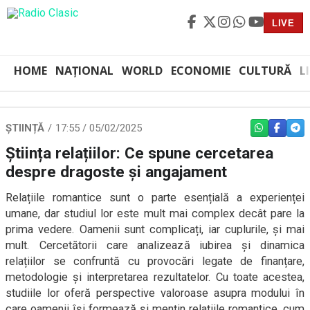
LIVE
HOME
NAȚIONAL
WORLD
ECONOMIE
CULTURĂ
L
ȘTIINȚĂ
17:55 / 05/02/2025
WHATSAPP
FACEBO
TEL
Știința relațiilor: Ce spune cercetarea
despre dragoste și angajament
Relațiile romantice sunt o parte esențială a experienței
umane, dar studiul lor este mult mai complex decât pare la
prima vedere. Oamenii sunt complicați, iar cuplurile, și mai
mult. Cercetătorii care analizează iubirea și dinamica
relațiilor se confruntă cu provocări legate de finanțare,
metodologie și interpretarea rezultatelor. Cu toate acestea,
studiile lor oferă perspective valoroase asupra modului în
care oamenii își formează și mențin relațiile romantice, cum