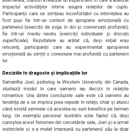
asemenea, Stanton a realizat un experiment în care a analizat
impactul activităților intime asupra relațiilor de cuplu.
Participanții care se simțeau inconfortabil cu intimitatea au
fost puși fie într-un context de apropiere emoțională cu
partenerul (exerciții de yoga în doi și conversații profunde),
fie într-un mediu neutru (exerciții individuale și discuții
superficiale). Rezultatele au arătat că, deși inițial erau
reticenți, participanții care au experimentat apropierea
emoțională au simțit o conexiune mai profundă cu partenerii
lor.
Deciziile în dragoste și implicațiile lor
Samantha Joel, psiholog la Western University din Canada,
studiază modul în care oamenii iau decizii în relațiile
romantice. Una dintre concluziile sale este că oamenii au
tendința de a se implica prea repede în relații, chiar și atunci
când există semnale că acestea nu sunt benefice pe termen
lung. Un exemplu personal ilustrativ este faptul că, deși
cunoștea acest fenomen din cercetările sale, Joel și-a urmat
instinctele și s-a mutat împreună cu partenerul său la doar