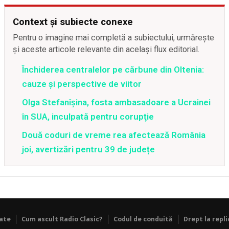
Context și subiecte conexe
Pentru o imagine mai completă a subiectului, urmărește
și aceste articole relevante din același flux editorial.
Închiderea centralelor pe cărbune din Oltenia:
cauze și perspective de viitor
Olga Stefanîşina, fosta ambasadoare a Ucrainei
în SUA, inculpată pentru corupţie
Două coduri de vreme rea afectează România
joi, avertizări pentru 39 de județe
tate
Cum ascult Radio Clasic?
Codul de conduită
Drept la repli