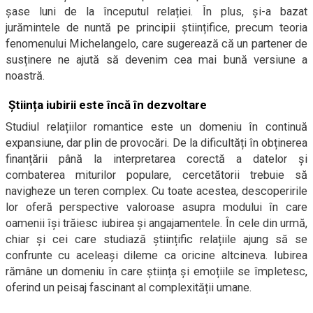
șase luni de la începutul relației. În plus, și-a bazat
jurămintele de nuntă pe principii științifice, precum teoria
fenomenului Michelangelo, care sugerează că un partener de
susținere ne ajută să devenim cea mai bună versiune a
noastră.
Știința iubirii este încă în dezvoltare
Studiul relațiilor romantice este un domeniu în continuă
expansiune, dar plin de provocări. De la dificultăți în obținerea
finanțării până la interpretarea corectă a datelor și
combaterea miturilor populare, cercetătorii trebuie să
navigheze un teren complex. Cu toate acestea, descoperirile
lor oferă perspective valoroase asupra modului în care
oamenii își trăiesc iubirea și angajamentele. În cele din urmă,
chiar și cei care studiază științific relațiile ajung să se
confrunte cu aceleași dileme ca oricine altcineva. Iubirea
rămâne un domeniu în care știința și emoțiile se împletesc,
oferind un peisaj fascinant al complexității umane.