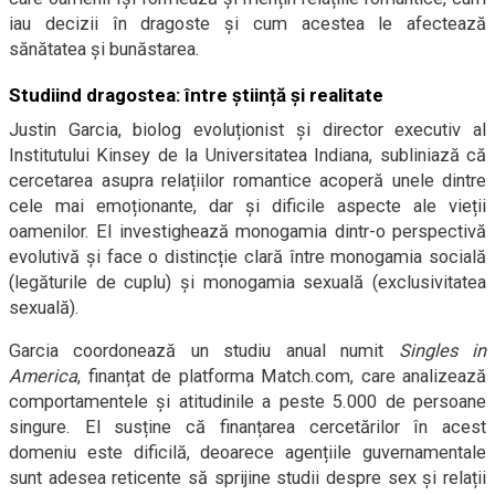
iau decizii în dragoste și cum acestea le afectează
sănătatea și bunăstarea.
Studiind dragostea: între știință și realitate
Justin Garcia, biolog evoluționist și director executiv al
Institutului Kinsey de la Universitatea Indiana, subliniază că
cercetarea asupra relațiilor romantice acoperă unele dintre
cele mai emoționante, dar și dificile aspecte ale vieții
oamenilor. El investighează monogamia dintr-o perspectivă
evolutivă și face o distincție clară între monogamia socială
(legăturile de cuplu) și monogamia sexuală (exclusivitatea
sexuală).
Garcia coordonează un studiu anual numit
Singles in
America
, finanțat de platforma Match.com, care analizează
comportamentele și atitudinile a peste 5.000 de persoane
singure. El susține că finanțarea cercetărilor în acest
domeniu este dificilă, deoarece agențiile guvernamentale
sunt adesea reticente să sprijine studii despre sex și relații