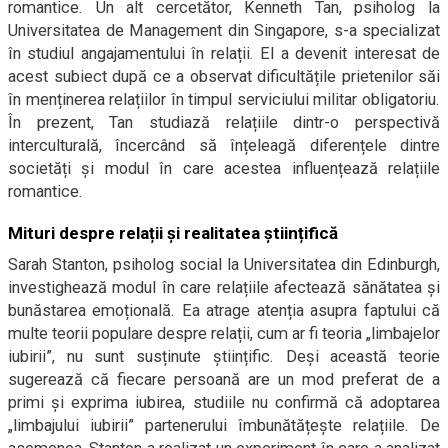
romantice. Un alt cercetător, Kenneth Tan, psiholog la
Universitatea de Management din Singapore, s-a specializat
în studiul angajamentului în relații. El a devenit interesat de
acest subiect după ce a observat dificultățile prietenilor săi
în menținerea relațiilor în timpul serviciului militar obligatoriu.
În prezent, Tan studiază relațiile dintr-o perspectivă
interculturală, încercând să înțeleagă diferențele dintre
societăți și modul în care acestea influențează relațiile
romantice.
Mituri despre relații și realitatea științifică
Sarah Stanton, psiholog social la Universitatea din Edinburgh,
investighează modul în care relațiile afectează sănătatea și
bunăstarea emoțională. Ea atrage atenția asupra faptului că
multe teorii populare despre relații, cum ar fi teoria „limbajelor
iubirii”, nu sunt susținute științific. Deși această teorie
sugerează că fiecare persoană are un mod preferat de a
primi și exprima iubirea, studiile nu confirmă că adoptarea
„limbajului iubirii” partenerului îmbunătățește relațiile. De