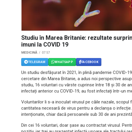
Studiu în Marea Britanie: rezultate surpr
imuni la COVID 19
MEDICINĂ
07:57
TELEGRAM
WHATSAPP
FACEBOOK
Un studiu desfășurat în 2021, în plină pandemie COVID-19,
cercetare din Marea Britanie, a adus noi perspective asupr
studiu, 16 voluntari cu vârste cuprinse între 18 și 30 de 
infectați anterior cu COVID-19, au fost infectați într-un m
Voluntarilor li s-a inoculat virusul pe căile nazale, scopul 
cantitatea necesară de virus pentru a declanșa o infecție.
intenționate, chiar dacă persoanele sub 30 de ani prezintă
Din cei 16 voluntari, doar șase au contractat virusul. Pentr
pozitiv, iar trei au prezentat infecții ușoare ale tractului 