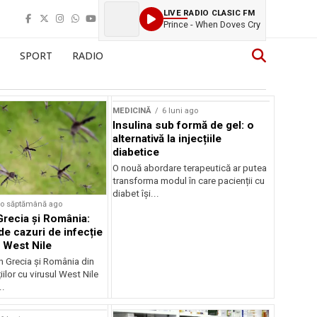
LIVE RADIO CLASIC FM
Prince - When Doves Cry
SPORT
RADIO
MEDICINĂ
6 luni ago
Insulina sub formă de gel: o
alternativă la injecțiile
diabetice
O nouă abordare terapeutică ar putea
transforma modul în care pacienții cu
diabet își...
o săptămână ago
Grecia și România:
de cazuri de infecție
l West Nile
în Grecia și România din
iilor cu virusul West Nile
..