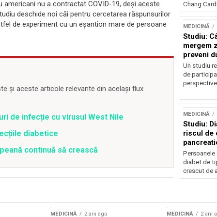
tru americani nu a contractat COVID-19, deși aceste
Chang Cardi
studiu deschide noi căi pentru cercetarea răspunsurilor
i astfel de experiment cu un eșantion mare de persoane
MEDICINĂ
Studiu: Câ
mergem zi
preveni d
spate
Un studiu r
de participa
perspective 
 și aceste articole relevante din același flux
MEDICINĂ
ri de infecție cu virusul West Nile
Studiu: Di
riscul de 
ecțiile diabetice
pancreatic
opeană continuă să crească
Persoanele 
diabet de ti
crescut de a
MEDICINĂ
2 ani ago
MEDICINĂ
2 ani 