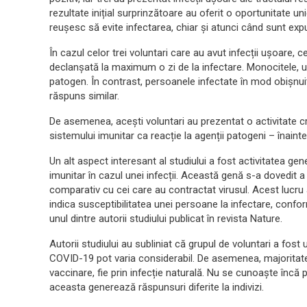
rezultate inițial surprinzătoare au oferit o oportunitate 
reușesc să evite infectarea, chiar și atunci când sunt exp
În cazul celor trei voluntari care au avut infecții ușoare, 
declanșată la maximum o zi de la infectare. Monocitele, un 
patogen. În contrast, persoanele infectate în mod obișnuit
răspuns similar.
De asemenea, acești voluntari au prezentat o activitate c
sistemului imunitar ca reacție la agenții patogeni – înainte 
Un alt aspect interesant al studiului a fost activitatea g
imunitar în cazul unei infecții. Această genă s-a dovedit a 
comparativ cu cei care au contractat virusul. Acest lucr
indica susceptibilitatea unei persoane la infectare, confo
unul dintre autorii studiului publicat în revista Nature.
Autorii studiului au subliniat că grupul de voluntari a fost 
COVID-19 pot varia considerabil. De asemenea, majoritate
vaccinare, fie prin infecție naturală. Nu se cunoaște încă
aceasta generează răspunsuri diferite la indivizi.