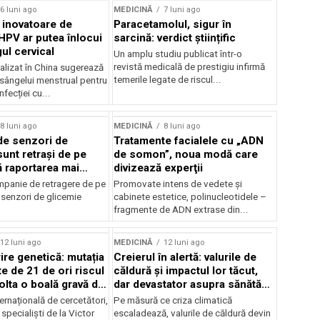
6 luni ago
MEDICINĂ
7 luni ago
inovatoare de
Paracetamolul, sigur în
 HPV ar putea înlocui
sarcină: verdict științific
ul cervical
Un amplu studiu publicat într-o
revistă medicală de prestigiu infirmă
alizat în China sugerează
temerile legate de riscul...
 sângelui menstrual pentru
nfecției cu...
8 luni ago
MEDICINĂ
8 luni ago
de senzori de
Tratamente facialele cu „ADN
sunt retrași de pe
de somon”, noua modă care
ă raportarea mai
divizează experţii
ecese
panie de retragere de pe
Promovate intens de vedete şi
 senzori de glicemie
cabinete estetice, polinucleotidele –
fragmente de ADN extrase din...
12 luni ago
MEDICINĂ
12 luni ago
re genetică: mutația
Creierul în alertă: valurile de
e de 21 de ori riscul
căldură și impactul lor tăcut,
olta o boală gravă de
dar devastator asupra sănătății
neurologice
ernațională de cercetători,
Pe măsură ce criza climatică
pecialiști de la Victor
escaladează, valurile de căldură devin