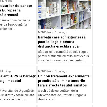
6 luni ago
azurilor de cancer
a Europeană
să crească
mâne a doua cauză de
iunea Europeană, iar
rilor noi...
MEDICINĂ
6 luni ago
Bărbații care achiziționează
pastile ilegale pentru
disfuncția erectilă riscă
sănătatea
Bărbații care cumpără pastile ilegale
pentru disfuncția erectilă sunt expuși
unor riscuri semnificative pentru...
rstock
6 luni ago
MEDICINĂ
6 luni ago
a anti-HPV la bărbați:
Un nou tratament experimental
a și impactul
promite să elimine tumorile
fără a afecta țesutul sănătos
Universitar de Urgenţă din
O echipă de cercetători de la
0% dintre vaccinurile anti-
Universitatea de Stat din Oregon a
rate anul trecut...
dezvoltat o...