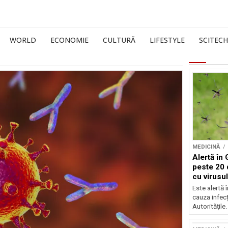
WORLD
ECONOMIE
CULTURĂ
LIFESTYLE
SCITECH
MEDICINĂ
Alertă în 
peste 20 
cu virusu
Este alertă 
cauza infecț
Autoritățile.