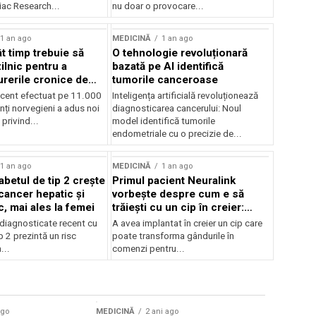
ac Research...
nu doar o provocare...
1 an ago
MEDICINĂ
1 an ago
t timp trebuie să
O tehnologie revoluționară
lnic pentru a
bazată pe AI identifică
urerile cronice de
tumorile canceroase
ecent efectuat pe 11.000
Inteligența artificială revoluționează
nți norvegieni a adus noi
diagnosticarea cancerului: Noul
privind...
model identifică tumorile
endometriale cu o precizie de...
1 an ago
MEDICINĂ
1 an ago
abetul de tip 2 crește
Primul pacient Neuralink
cancer hepatic și
vorbește despre cum e să
, mai ales la femei
trăiești cu un cip în creier:
„Sună a SF, dar este realitate”
diagnosticate recent cu
A avea implantat în creier un cip care
p 2 prezintă un risc
poate transforma gândurile în
...
comenzi pentru...
ago
MEDICINĂ
2 ani ago
MEDICINĂ