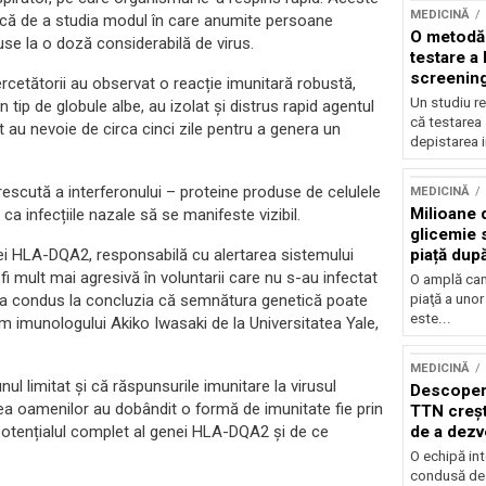
MEDICINĂ
unică de a studia modul în care anumite persoane
O metodă 
use la o doză considerabilă de virus.
testare a
screening
cercetătorii au observat o reacție imunitară robustă,
Un studiu re
tip de globule albe, au izolat și distrus rapid agentul
că testarea
 au nevoie de circa cinci zile pentru a genera un
depistarea i
rescută a interferonului – proteine produse de celulele
MEDICINĂ
Milioane 
ca infecțiile nazale să se manifeste vizibil.
glicemie 
piață dup
enei HLA-DQA2, responsabilă cu alertarea sistemului
multor d
fi mult mai agresivă în voluntarii care nu s-au infectat
O amplă cam
piaţă a unor
u a condus la concluzia că semnătura genetică poate
este...
rm imunologului Akiko Iwasaki de la Universitatea Yale,
MEDICINĂ
unul limitat și că răspunsurile imunitare la virusul
Descoperi
a oamenilor au dobândit o formă de imunitate fie prin
TTN creșt
de a dezv
 potențialul complet al genei HLA-DQA2 și de ce
inimă
O echipă int
condusă de s