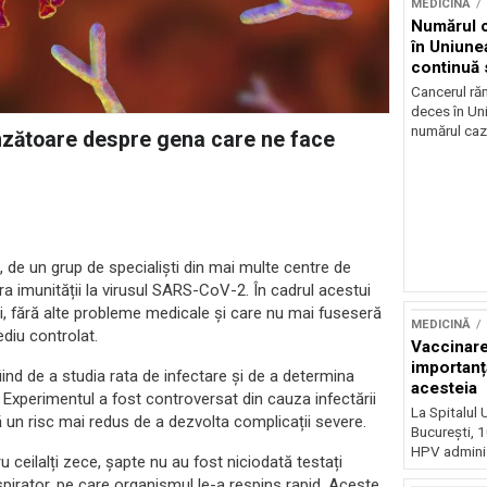
MEDICINĂ
Numărul c
în Uniune
continuă 
Cancerul ră
deces în Un
numărul cazu
inzătoare despre gena care ne face
 de un grup de specialiști din mai multe centre de
a imunității la virusul SARS-CoV-2. În cadrul acestui
Sursă foto: Shutte
ani, fără alte probleme medicale și care nu mai fuseseră
MEDICINĂ
ediu controlat.
Vaccinare
importanț
fiind de a studia rata de infectare și de a determina
acesteia
 Experimentul a fost controversat din cauza infectării
La Spitalul 
 un risc mai redus de a dezvolta complicații severe.
Bucureşti, 1
HPV administ
u ceilalți zece, șapte nu au fost niciodată testați
respirator, pe care organismul le-a respins rapid. Aceste