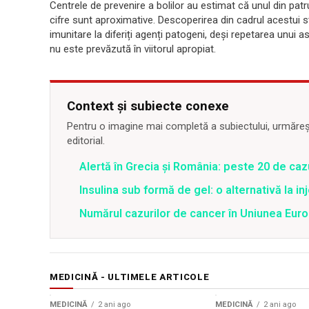
Centrele de prevenire a bolilor au estimat că unul din pa
cifre sunt aproximative. Descoperirea din cadrul acestui 
imunitare la diferiți agenți patogeni, deși repetarea unu
nu este prevăzută în viitorul apropiat.
Context și subiecte conexe
Pentru o imagine mai completă a subiectului, urmărește
editorial.
Alertă în Grecia și România: peste 20 de cazu
Insulina sub formă de gel: o alternativă la inj
Numărul cazurilor de cancer în Uniunea Eur
MEDICINĂ - ULTIMELE ARTICOLE
Sursă foto: Shutterstock
MEDICINĂ
2 ani ago
MEDICINĂ
2 ani ago