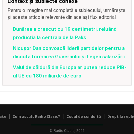
Context și subiecte conexe
Pentru o imagine mai completă a subiectului, urmărește
și aceste articole relevante din același flux editorial.
Dunărea a crescut cu 19 centimetri, reluând
producția la centrala de la Paks
Nicușor Dan convoacă liderii partidelor pentru a
discuta formarea Guvernului și Legea salarizării
Valul de căldură din Europa ar putea reduce PIB-
ul UE cu 180 miliarde de euro
tate
Cum ascult Radio Clasic?
Codul de conduită
Drept la repli
© Radio Clasic, 2026