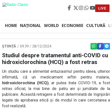
LIVE
HOME
NAȚIONAL
WORLD
ECONOMIE
CULTURĂ
L
ȘTIINȚĂ
09:39 / 28/12/2024
WHATSAPP
FACEBO
TEL
Studiul despre tratamentul anti-COVID cu
hidroxiclorochina (HCQ) a fost retras
Un studiu care a alimentat entuziasmul pentru ideea, ulterior
infirmată, că un medicament ieftin pentru malarie,
hidroxiclorochina (HCQ)
, ar putea trata COVID-19, a fost
retras oficial, la mai bine de patru ani și jumătate de la
publicare. Această retragere a fost determinată de îngrijorări
legate de aprobarea etică și de modul în care cercetarea a
fost realizată.