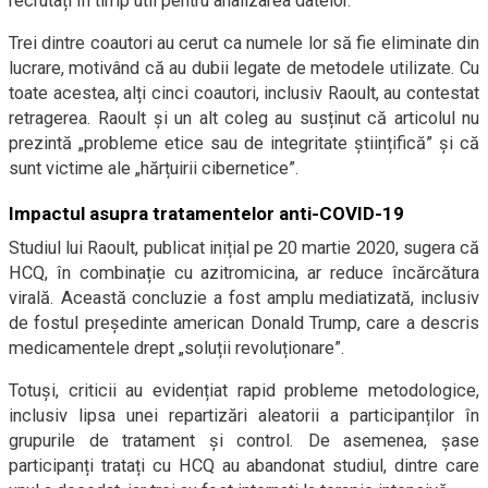
recrutați în timp util pentru analizarea datelor.
Trei dintre coautori au cerut ca numele lor să fie eliminate din
lucrare, motivând că au dubii legate de metodele utilizate. Cu
toate acestea, alți cinci coautori, inclusiv Raoult, au contestat
retragerea. Raoult și un alt coleg au susținut că articolul nu
prezintă „probleme etice sau de integritate științifică” și că
sunt victime ale „hărțuirii cibernetice”.
Impactul asupra tratamentelor anti-COVID-19
Studiul lui Raoult, publicat inițial pe 20 martie 2020, sugera că
HCQ, în combinație cu azitromicina, ar reduce încărcătura
virală. Această concluzie a fost amplu mediatizată, inclusiv
de fostul președinte american Donald Trump, care a descris
medicamentele drept „soluții revoluționare”.
Totuși, criticii au evidențiat rapid probleme metodologice,
inclusiv lipsa unei repartizări aleatorii a participanților în
grupurile de tratament și control. De asemenea, șase
participanți tratați cu HCQ au abandonat studiul, dintre care