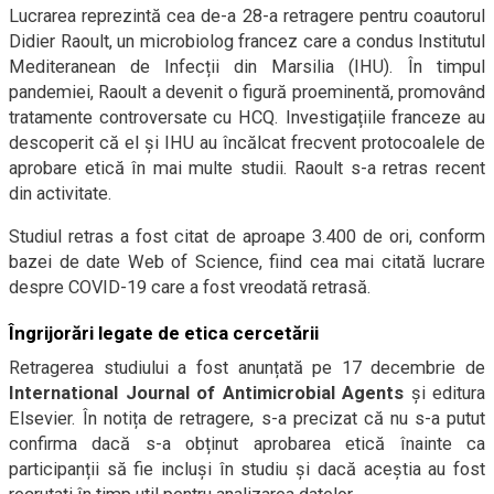
Lucrarea reprezintă cea de-a 28-a retragere pentru coautorul
Didier Raoult, un microbiolog francez care a condus Institutul
Mediteranean de Infecții din Marsilia (IHU). În timpul
pandemiei, Raoult a devenit o figură proeminentă, promovând
tratamente controversate cu HCQ. Investigațiile franceze au
descoperit că el și IHU au încălcat frecvent protocoalele de
aprobare etică în mai multe studii. Raoult s-a retras recent
din activitate.
Studiul retras a fost citat de aproape 3.400 de ori, conform
bazei de date Web of Science, fiind cea mai citată lucrare
despre COVID-19 care a fost vreodată retrasă.
Îngrijorări legate de etica cercetării
Retragerea studiului a fost anunțată pe 17 decembrie de
International Journal of Antimicrobial Agents
și editura
Elsevier. În notița de retragere, s-a precizat că nu s-a putut
confirma dacă s-a obținut aprobarea etică înainte ca
participanții să fie incluși în studiu și dacă aceștia au fost