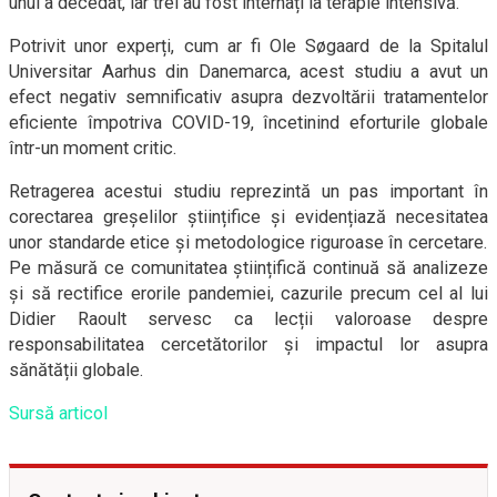
unul a decedat, iar trei au fost internați la terapie intensivă.
Potrivit unor experți, cum ar fi Ole Søgaard de la Spitalul
Universitar Aarhus din Danemarca, acest studiu a avut un
efect negativ semnificativ asupra dezvoltării tratamentelor
eficiente împotriva COVID-19, încetinind eforturile globale
într-un moment critic.
Retragerea acestui studiu reprezintă un pas important în
corectarea greșelilor științifice și evidențiază necesitatea
unor standarde etice și metodologice riguroase în cercetare.
Pe măsură ce comunitatea științifică continuă să analizeze
și să rectifice erorile pandemiei, cazurile precum cel al lui
Didier Raoult servesc ca lecții valoroase despre
responsabilitatea cercetătorilor și impactul lor asupra
sănătății globale.
Sursă articol