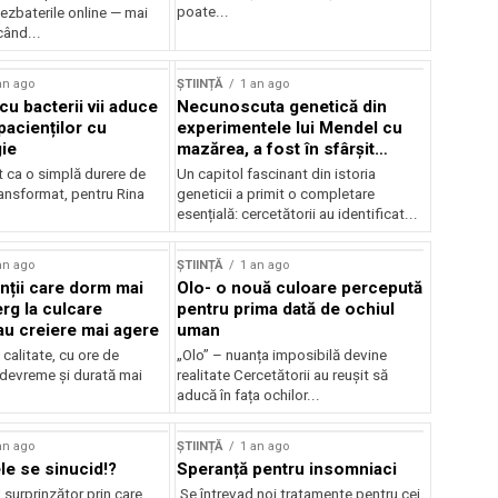
poate...
ezbaterile online — mai
când...
an ago
ȘTIINȚĂ
1 an ago
cu bacterii vii aduce
Necunoscuta genetică din
pacienților cu
experimentele lui Mendel cu
gie
mazărea, a fost în sfârșit
rezolvară
t ca o simplă durere de
Un capitol fascinant din istoria
ransformat, pentru Rina
geneticii a primit o completare
esențială: cercetătorii au identificat...
an ago
ȘTIINȚĂ
1 an ago
ții care dorm mai
Olo- o nouă culoare percepută
rg la culcare
pentru prima dată de ochiul
u creiere mai agere
uman
calitate, cu ore de
„Olo” – nuanța imposibilă devine
 devreme și durată mai
realitate Cercetătorii au reușit să
aducă în fața ochilor...
an ago
ȘTIINȚĂ
1 an ago
le se sinucid!?
Speranță pentru insomniaci
surprinzător prin care
Se întrevad noi tratamente pentru cei