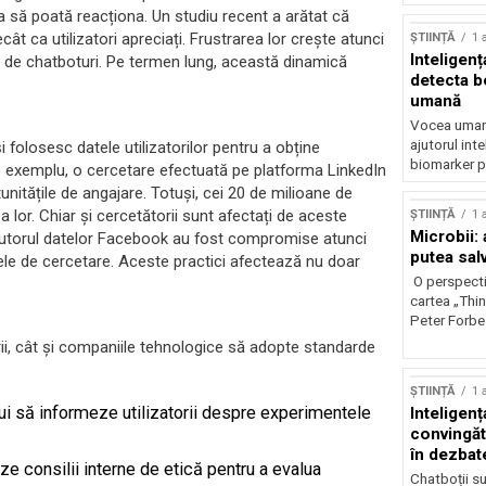
ia să poată reacționa. Un studiu recent a arătat că
ât ca utilizatori apreciați. Frustrarea lor crește atunci
ȘTIINȚĂ
1 
Inteligenț
 de chatboturi. Pe termen lung, această dinamică
detecta b
umană
Vocea umană
ajutorul inte
 folosesc datele utilizatorilor pentru a obține
biomarker p
De exemplu, o cercetare efectuată pe platforma LinkedIn
nitățile de angajare. Totuși, cei 20 de milioane de
a lor. Chiar și cercetătorii sunt afectați de aceste
ȘTIINȚĂ
1 
Microbii: a
u ajutorul datelor Facebook au fost compromise atunci
putea sal
le de cercetare. Aceste practici afectează nu doar
O perspecti
cartea „Thi
Peter Forbes
torii, cât și companiile tehnologice să adopte standarde
ȘTIINȚĂ
1 
ui să informeze utilizatorii despre experimentele
Inteligența
convingăt
în dezbate
e consilii interne de etică pentru a evalua
Chatboții s