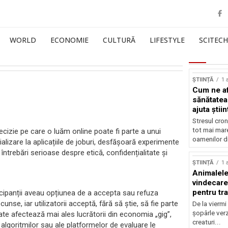
WORLD
ECONOMIE
CULTURĂ
LIFESTYLE
SCITECH
ȘTIINȚĂ
1 
Cum ne af
sănătatea
ajuta știin
Stresul cron
tot mai mar
e decizie pe care o luăm online poate fi parte a unui
oamenilor di
alizare la aplicațiile de joburi, desfășoară experimente
ă întrebări serioase despre etică, confidențialitate și
ȘTIINȚĂ
1 
Animalele
vindecare
pentru tr
ticipanții aveau opțiunea de a accepta sau refuza
nse, iar utilizatorii acceptă, fără să știe, să fie parte
De la viermi
șopârle verz
itate afectează mai ales lucrătorii din economia „gig”,
creaturi...
 algoritmilor sau ale platformelor de evaluare le