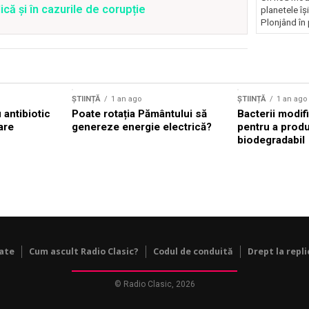
că și în cazurile de corupție
planetele îș
Plonjând în p
ȘTIINȚĂ
1 an ago
ȘTIINȚĂ
1 an ago
antibiotic
Poate rotația Pământului să
Bacterii modif
are
genereze energie electrică?
pentru a prod
biodegradabil
tate
Cum ascult Radio Clasic?
Codul de conduită
Drept la repli
© Radio Clasic, 2026