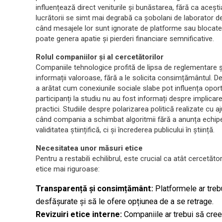
influențează direct veniturile și bunăstarea, fără ca aceșt
lucrătorii se simt mai degrabă ca șobolani de laborator dec
când mesajele lor sunt ignorate de platforme sau blocate
poate genera apatie și pierderi financiare semnificative.
Rolul companiilor și al cercetătorilor
Companiile tehnologice profită de lipsa de reglementare și
informații valoroase, fără a le solicita consimțământul. 
a arătat cum conexiunile sociale slabe pot influența oportu
participanți la studiu nu au fost informați despre implicare
practici. Studiile despre polarizarea politică realizate c
când compania a schimbat algoritmii fără a anunța echipe
validitatea științifică, ci și încrederea publicului în știință.
Necesitatea unor măsuri etice
Pentru a restabili echilibrul, este crucial ca atât cercetă
etice mai riguroase:
Transparență și consimțământ:
Platformele ar treb
desfășurate și să le ofere opțiunea de a se retrage.
Revizuiri etice interne:
Companiile ar trebui să creez