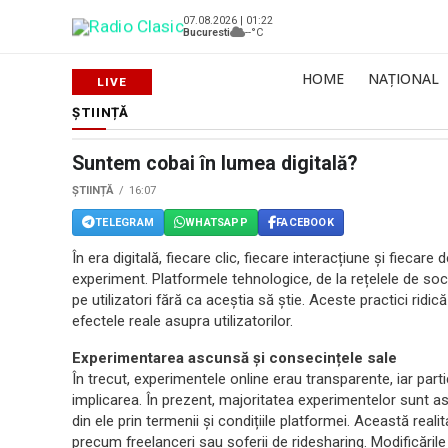
07.08.2026 | 01:22
Bucuresti
--°C
HOME
NAȚIONAL
ȘTIINȚĂ
Suntem cobai în lumea digitală?
ȘTIINȚĂ
16:07
TELEGRAM
WHATSAPP
FACEBOOK
În era digitală, fiecare clic, fiecare interacțiune și fiecar
experiment. Platformele tehnologice, de la rețelele de soci
pe utilizatori fără ca aceștia să știe. Aceste practici ridic
efectele reale asupra utilizatorilor.
Experimentarea ascunsă și consecințele sale
În trecut, experimentele online erau transparente, iar par
implicarea. În prezent, majoritatea experimentelor sunt ascu
din ele prin termenii și condițiile platformei. Această real
precum freelanceri sau șoferii de ridesharing. Modificările