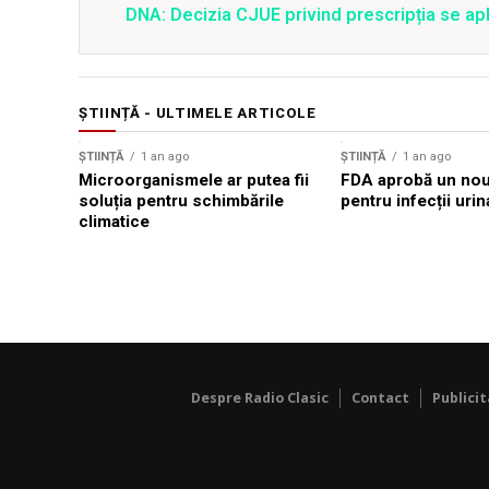
DNA: Decizia CJUE privind prescripția se apli
ȘTIINȚĂ - ULTIMELE ARTICOLE
ȘTIINȚĂ
1 an ago
ȘTIINȚĂ
1 an ago
Microorganismele ar putea fii
FDA aprobă un nou 
soluția pentru schimbările
pentru infecții urin
climatice
Despre Radio Clasic
Contact
Publici