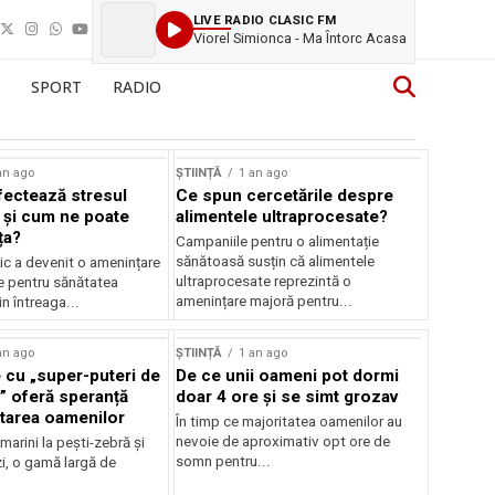
LIVE RADIO CLASIC FM
Viorel Simionca - Ma Întorc Acasa
SPORT
RADIO
an ago
ȘTIINȚĂ
1 an ago
ectează stresul
Ce spun cercetările despre
 și cum ne poate
alimentele ultraprocesate?
ța?
Campaniile pentru o alimentație
sănătoasă susțin că alimentele
ic a devenit o amenințare
ultraprocesate reprezintă o
e pentru sănătatea
amenințare majoră pentru...
n întreaga...
an ago
ȘTIINȚĂ
1 an ago
 cu „super-puteri de
De ce unii oameni pot dormi
” oferă speranță
doar 4 ore și se simt grozav
atarea oamenilor
În timp ce majoritatea oamenilor au
nevoie de aproximativ opt ore de
 marini la pești-zebră și
somn pentru...
i, o gamă largă de