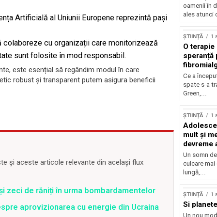
oamenii în d
ales atunci 
ența Artificială al Uniunii Europene reprezintă pași
ȘTIINȚĂ
1 
să colaboreze cu organizații care monitorizează
O terapie 
ctate sunt folosite în mod responsabil.
speranță 
fibromial
nte, este esențial să regândim modul în care
Ce a începu
etic robust și transparent putem asigura beneficii
spate s-a t
Green,...
ȘTIINȚĂ
1 
Adolescen
mult și me
devreme a
Un somn de 
 și aceste articole relevante din același flux
culcare mai
lungă,...
 și zeci de răniți în urma bombardamentelor
ȘTIINȚĂ
1 
Si planete
spre aprovizionarea cu energie din Ucraina
Un nou mod 