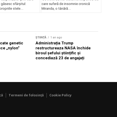
i găsesc sfârșitul:
care suferă de insomnie cronică
ropriile stele...
Miranda, o tânără...
ȘTIINȚĂ
1 
ȘTIINȚĂ
1 an ago
Lecțiile 
icate genetic
Administrația Trump
uce „nylon”
restructureaza NASA închide
biroul șefului științific și
concediază 23 de angajați
că
Termeni de folosință
Cookie Policy