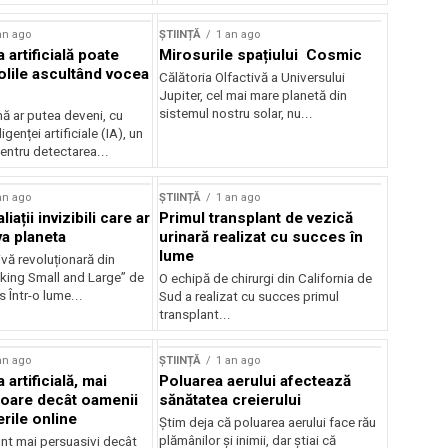
an ago
ȘTIINȚĂ
1 an ago
a artificială poate
Mirosurile spațiului Cosmic
olile ascultând vocea
Călătoria Olfactivă a Universului
Jupiter, cel mai mare planetă din
sistemul nostru solar, nu...
 ar putea deveni, cu
ligenței artificiale (IA), un
entru detectarea...
an ago
ȘTIINȚĂ
1 an ago
liații invizibili care ar
Primul transplant de vezică
va planeta
urinară realizat cu succes în
lume
vă revoluționară din
nking Small and Large” de
O echipă de chirurgi din California de
 Într-o lume...
Sud a realizat cu succes primul
transplant...
an ago
ȘTIINȚĂ
1 an ago
 artificială, mai
Poluarea aerului afectează
oare decât oamenii
sănătatea creierului
rile online
Știm deja că poluarea aerului face rău
plămânilor și inimii, dar știai că
unt mai persuasivi decât