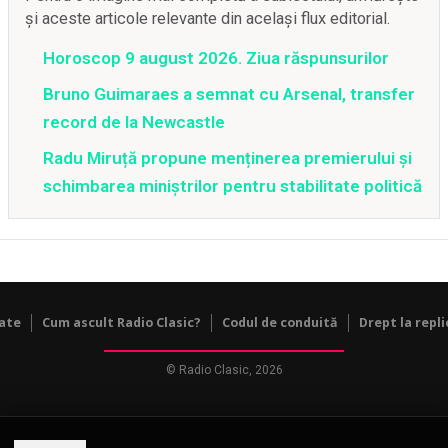
și aceste articole relevante din același flux editorial.
Horoscop 9 august 2026. Ziua răspunsurilor
Bruno Guimaraes a semnat cu Arsenal, transfer
record de la Newcastle
Radu Miruță propune menținerea premierului și
schimbarea miniștrilor pentru stabilitate politică
tate
Cum ascult Radio Clasic?
Codul de conduită
Drept la repli
© Radio Clasic, 2026