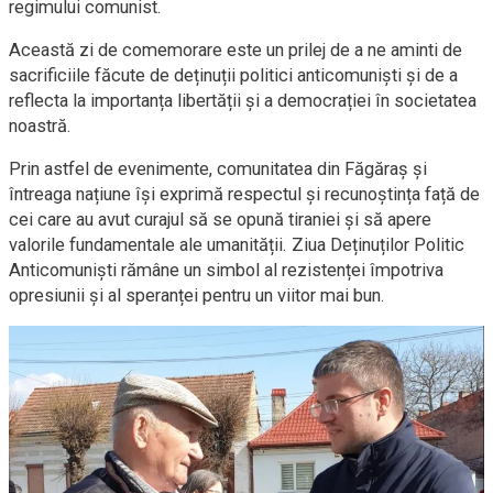
regimului comunist.
Această zi de comemorare este un prilej de a ne aminti de
sacrificiile făcute de deținuții politici anticomuniști și de a
reflecta la importanța libertății și a democrației în societatea
noastră.
Prin astfel de evenimente, comunitatea din Făgăraș și
întreaga națiune își exprimă respectul și recunoștința față de
cei care au avut curajul să se opună tiraniei și să apere
valorile fundamentale ale umanității. Ziua Deținuților Politic
Anticomuniști rămâne un simbol al rezistenței împotriva
opresiunii și al speranței pentru un viitor mai bun.