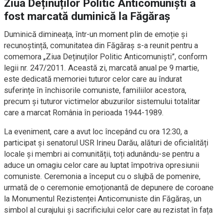
Ziua Deținuților Politic Anticomuniști a
fost marcată duminică la Făgăraș
Duminică dimineața, într-un moment plin de emoție și
recunoștință, comunitatea din Făgăraș s-a reunit pentru a
comemora „Ziua Deținuților Politic Anticomuniști”, conform
legii nr. 247/2011. Această zi, marcată anual pe 9 martie,
este dedicată memoriei tuturor celor care au îndurat
suferințe în închisorile comuniste, familiilor acestora,
precum și tuturor victimelor abuzurilor sistemului totalitar
care a marcat România în perioada 1944-1989.
La eveniment, care a avut loc începând cu ora 12:30, a
participat și senatorul USR Irineu Darău, alături de oficialități
locale și membri ai comunității, toți adunându-se pentru a
aduce un omagiu celor care au luptat împotriva opresiunii
comuniste. Ceremonia a început cu o slujbă de pomenire,
urmată de o ceremonie emoționantă de depunere de coroane
la Monumentul Rezistenței Anticomuniste din Făgăraș, un
simbol al curajului și sacrificiului celor care au rezistat în fața