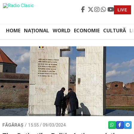
LIVE
HOME
NAȚIONAL
WORLD
ECONOMIE
CULTURĂ
L
FĂGĂRAȘ
15:55 / 09/03/2024
WHATSAPP
FACEBO
TEL