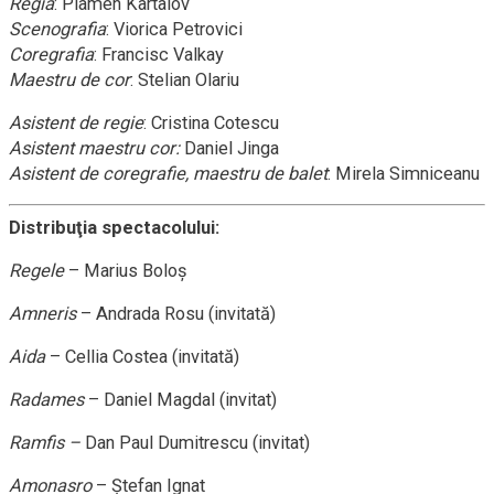
Regia
: Plamen Kartalov
Scenografia
: Viorica Petrovici
Coregrafia
: Francisc Valkay
Maestru de cor
: Stelian Olariu
Asistent de regie
: Cristina Cotescu
Asistent maestru cor:
Daniel Jinga
Asistent de coregrafie, maestru de balet
: Mirela Simniceanu
Distribuţia spectacolului:
Regele
– Marius Boloş
Amneris
– Andrada Rosu (invitată)
Aida
– Cellia Costea (invitată)
Radames
– Daniel Magdal (invitat)
Ramfis –
Dan Paul Dumitrescu (invitat)
Amonasro
– Ştefan Ignat