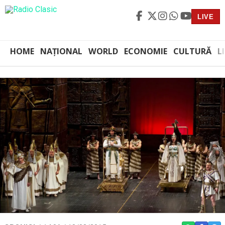
LIVE
HOME
NAȚIONAL
WORLD
ECONOMIE
CULTURĂ
L