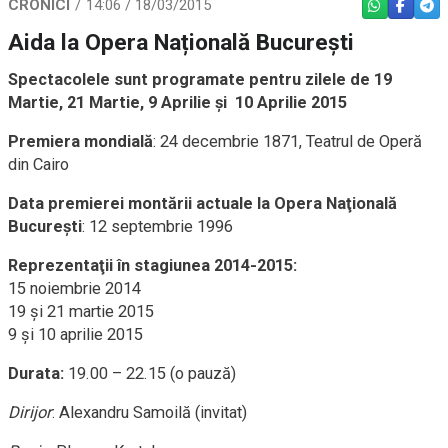
CRONICI
14:06 / 18/03/2015
WHATSAPP
FACEBO
TEL
Aida la Opera Națională București
Spectacolele sunt programate pentru zilele de
19
Martie, 21 Martie, 9 Aprilie și 10 Aprilie 2015
Premiera mondială
: 24 decembrie 1871, Teatrul de Operă
din Cairo
Data premierei montării actuale la Opera Naţională
Bucureşti
: 12 septembrie 1996
Reprezentaţii în stagiunea 2014-2015:
15 noiembrie 2014
19 şi 21 martie 2015
9 şi 10 aprilie 2015
Durata:
19.00 – 22.15 (o pauză)
Dirijor
: Alexandru Samoilă (invitat)