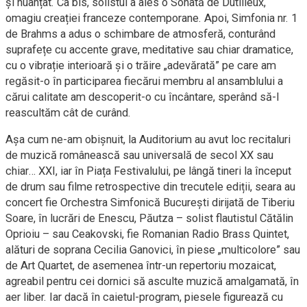
și nuanțat. Ca bis, solistul a ales o Sonată de Dutilleux,
omagiu creației franceze contemporane. Apoi, Simfonia nr. 1
de Brahms a adus o schimbare de atmosferă, conturând
suprafețe cu accente grave, meditative sau chiar dramatice,
cu o vibrație interioară și o trăire „adevărată” pe care am
regăsit-o în participarea fiecărui membru al ansamblului a
cărui calitate am descoperit-o cu încântare, sperând să-l
reascultăm cât de curând.
Așa cum ne-am obișnuit, la Auditorium au avut loc recitaluri
de muzică românească sau universală de secol XX sau
chiar… XXI, iar în Piața Festivalului, pe lângă tineri la început
de drum sau filme retrospective din trecutele ediții, seara au
concert fie Orchestra Simfonică București dirijată de Tiberiu
Soare, în lucrări de Enescu, Păutza – solist flautistul Cătălin
Oprioiu – sau Ceakovski, fie Romanian Radio Brass Quintet,
alături de soprana Cecilia Ganovici, în piese „multicolore” sau
de Art Quartet, de asemenea într-un repertoriu mozaicat,
agreabil pentru cei dornici să asculte muzică amalgamată, în
aer liber. Iar dacă în caietul-program, piesele figurează cu