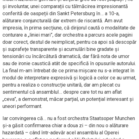
și involuntar, unei comparații cu tălmăcirea impresionantă
conferită de oaspeții din Sankt Petersburg în… a 10-a,
alăturare conjuncturală dar extrem de riscantă. Am avut
impresia, în prima secțiune, că dirijorul caută o modalitate de
conturare a „liniei mari”, dar orchestra a parcurs acele pagini
doar corect, destul de neimplicat, pentru ca apoi să descopăr
și suprafețe transparente și acumulări bine gradate și
tensionări cu încărcătură dramatică, dar fără nota de umor
sau de ironie caustică atât de specifică în opusurile autorului.
La final m-am întrebat de ce prima mișcare nu s-a integrat în
modul de interpretare expresivă și logică a celor ce au urmat,
pentru a realiza o construcție unitară, dar am plecat cu
sentimentul că ansamblul… despre care tot nu am aflat
„ceva”, a demonstrat, măcar parțial, un potențial interesant și
uneori performant.
Iar convingerea că… nu a fost orchestra Staatsoper Munchen
și-a găsit confirmarea chiar a doua zi – din nou o alăturare
hazardată – când într-adevăr acel ansamblu al Operei