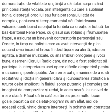
demonstrație de vitalitate și știință a cântului, surprinzând
prin consistența vocală, prin inteligența cu care a subliniat
ironia, disprețul, orgoliul sau furia personajului atât de
complex, pasiunea și temperamentul său întotdeauna
vulcanic contribuind esențial la teribila sa creație artistică. Iar
bas-baritonul Rene Pape, cu glasul său rotund și frumusețea
frazei, a asigurat un binevenit contrast prin personajul său
Oreste, în timp ce soliștii care au avut intervenții de plan
secund s-au încadrat firesc în desfășurarea alertă, adesea
agitată, a dramei muzicale, cu ansambluri omogene și voci
bune, asemeni Corului Radio care, din nou, a fost solicitat să
participe la interpretarea unei opere dificile deopotrivă pentru
muzicieni și pentru public. Am remarcat și maniera de a rosti
recitativul și dicția în general clară și cunoașterea stilistică a
tuturor celor implicați în fluidul sonor puternic și compleșitor
imaginat de compozitor și redat, în acea seară, la un nivel de
mare clasă. Păcat că în sală au rămas prea multe locuri
goale, păcat că din caietul-program nu am aflat, nici de
această dată, nimic despre interpreți, în schimb am constatat