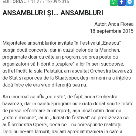
EDITORIAL
11:27 / 18/09/2015
WHATSAPP
FACEBO
TEL
ANSAMBLURI ȘI… ANSAMBLURI
Autor: Anca Florea
18 septembrie 2015
Majoritatea ansamblurilor invitate în Festivalul „Enescu”
susțin două concerte, dar în cazul celor de la Munchen,
programate doar cu câte un program, se prea poate ca
organizatorii să fi dorit o „cuplare” a lor în seri succesive,
astfel încât, la sala Palatului, am ascultat Orchestra bavareză
de Stat și apoi cea de la Staatsoper, deși nimeni nu a înțeles
dacă între ele era vreo diferență sau nu.
Am încercat să aflu „ce este”, de fapt, acea Orchestră
bavareză, dar în caietul-program nu există decât scurte citate
de presă referitoare la interpreți, așa încât citim doar că…
„este o minune”, iar în „Jurnal de festival” se precizează că…
ar fi orchestra Operei, ceea ce… nu corespunde realității.
Deci nu ne-am lămurit, dar am apreciat maniera în care a