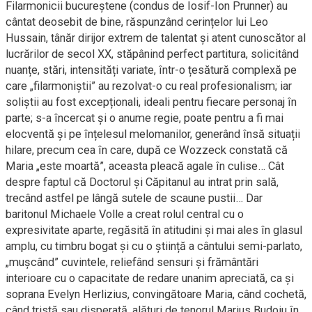
Filarmonicii bucureștene (condus de Iosif-Ion Prunner) au
cântat deosebit de bine, răspunzând cerințelor lui Leo
Hussain, tânăr dirijor extrem de talentat și atent cunoscător al
lucrărilor de secol XX, stăpânind perfect partitura, solicitând
nuanțe, stări, intensități variate, într-o țesătură complexă pe
care „filarmoniștii” au rezolvat-o cu real profesionalism; iar
soliștii au fost excepționali, ideali pentru fiecare personaj în
parte; s-a încercat și o anume regie, poate pentru a fi mai
elocventă și pe înțelesul melomanilor, generând însă situații
hilare, precum cea în care, după ce Wozzeck constată că
Maria „este moartă”, aceasta pleacă agale în culise… Cât
despre faptul că Doctorul și Căpitanul au intrat prin sală,
trecând astfel pe lângă sutele de scaune pustii… Dar
baritonul Michaele Volle a creat rolul central cu o
expresivitate aparte, regăsită în atitudini și mai ales în glasul
amplu, cu timbru bogat și cu o știință a cântului semi-parlato,
„mușcând” cuvintele, reliefând sensuri și frământări
interioare cu o capacitate de redare unanim apreciată, ca și
soprana Evelyn Herlizius, convingătoare Maria, când cochetă,
când tristă sau disperată, alături de tenorul Marius Budoiu în