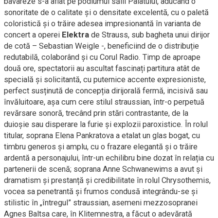
bavareze s-a aflat pe podiumul sălii Palatului, aducând o
sonoritate de o calitate și o densitate excelentă, cu o paletă
coloristică și o trăire adesea impresionantă în varianta de
concert a operei
Elektra
de Strauss, sub bagheta unui dirijor
de cotă – Sebastian Weigle -, beneficiind de o distribuție
redutabilă, colaborând și cu Corul Radio. Timp de aproape
două ore, spectatorii au ascultat fascinați partitura atât de
specială și solicitantă, cu puternice accente expresioniste,
perfect susținută de concepția dirijorală fermă, incisivă sau
învăluitoare, așa cum cere stilul straussian, într-o perpetuă
revărsare sonoră, trecând prin stări contrastante, de la
duioșie sau disperare la furie și explozii paroxistice. În rolul
titular, soprana Elena Pankratova a etalat un glas bogat, cu
timbru generos și amplu, cu o frazare elegantă și o trăire
ardentă a personajului, într-un echilibru bine dozat în relația cu
partenerii de scenă; soprana Anne Schwanewims a avut și
dramatism și prestanță și credibilitate în rolul Chrysothemis,
vocea sa penetrantă și frumos condusă integrându-se și
stilistic în „întregul” straussian, asemeni mezzosopranei
Agnes Baltsa care, în Klitemnestra, a făcut o adevărată