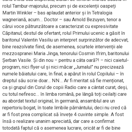
rolul Tambur-majorului, precum și de excelenții oaspeți
Martin Winkler – bas aplaudat anterior și în Tetralogia
wagneriană, acum… Doctor – sau Arnold Bezuyen, tenor a
cărui voce pătrunzătoare a caracterizat cu expresivitate
Căpitanul; destul de ofertant, rolul Primului ucenic a găsit în
baritonul Valentin Vasiliu un interpret surprinzător de adecvat,
bine reazolvate fiind, de asemenea, scurtele intervenții ale
mezzospranei Maria Jinga, tenorului Cosmin Ifrim, baritonului
Șerban Vasile. Și din nou – pentru a câta oară?! – nici caietul-
program, nici flyer-ul și nici măcar „Jurnalul” nu precizează
numele băiatului care, în final, a apărut în rolul Copilului – în
dreptul său scrie doar… NN… Ar fi meritat să fie menționat,
ca și grupul din Corul de copii Radio care a cântat curat, deși,
cu totul nefiresc… în limba română, pe lângă toți ceilalți care
au abordat textul original, în germană; ansamblul are un
repertoriu bogat, în toate limbile pământului, deci nu cred că
ar fi fost prea complicat să învețe 4 cuvinte simple. A fost
însă o realizare unanim apreciată, dar care a confirmat
totodată faptul că o asemenea lucrare, oricât ar fi de bine