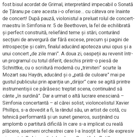
fost bisul acordat de Grimal, interpretând impecabil o Sonată
de Țăranu pe care acesta i-o oferise… cu câteva ore înainte
de concert! După pauză, violonistul a preluat rolul de concert-
maestru în Simfonia nr. 5 de Beethoven, la fel de echilibrată
și perfect construită, reliefând teme și stări, conturând
secțiuni de anvergură dar fără excese, precum și pagini de
introspecție și calm, finalul aducând apoteoza unui opus și a
unui concert „de zile mari”. A doua zi, oaspeții au revenit într-
un programul cu totul diferit, deschis printr-o piesă de
Schnittke, cu o scriitură modernă cu „trimiteri” scurte la
Mozart sau Haydn, aducând și o „pată de culoare” mai pe
gustul publicului prin apariția un „dirijor” care se agită printre
instrumentișii ce părăsesc treptat scena, continuând să
cânte „în surdină”. Dar a urmat o altă lucrare enesciană –
Simfonia concertantă – al cărei solist, violoncelistul Xavier
Phillips, s-a dovedit a fi, la rândul său, un artist de cotă, cu
tehnică performantă și un sunet generos, susținând cu
amplomb o partitură dificilă în care s-a implicat cu reală
plăcere, asemeni orchestrei care l-a însoțit la fel de expresiv