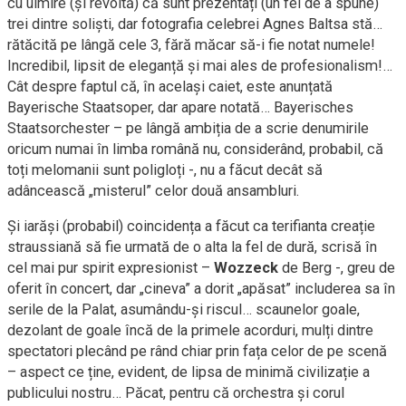
cu uimire (și revoltă) că sunt prezentați (un fel de a spune)
trei dintre soliști, dar fotografia celebrei Agnes Baltsa stă…
rătăcită pe lângă cele 3, fără măcar să-i fie notat numele!
Incredibil, lipsit de eleganță și mai ales de profesionalism!…
Cât despre faptul că, în același caiet, este anunțată
Bayerische Staatsoper, dar apare notată… Bayerisches
Staatsorchester – pe lângă ambiția de a scrie denumirile
oricum numai în limba română nu, considerând, probabil, că
toți melomanii sunt poligloți -, nu a făcut decât să
adâncească „misterul” celor două ansambluri.
Și iarăși (probabil) coincidența a făcut ca terifianta creație
straussiană să fie urmată de o alta la fel de dură, scrisă în
cel mai pur spirit expresionist –
Wozzeck
de Berg -, greu de
oferit în concert, dar „cineva” a dorit „apăsat” includerea sa în
serile de la Palat, asumându-și riscul… scaunelor goale,
dezolant de goale încă de la primele acorduri, mulți dintre
spectatori plecând pe rând chiar prin fața celor de pe scenă
– aspect ce ține, evident, de lipsa de minimă civilizație a
publicului nostru… Păcat, pentru că orchestra și corul