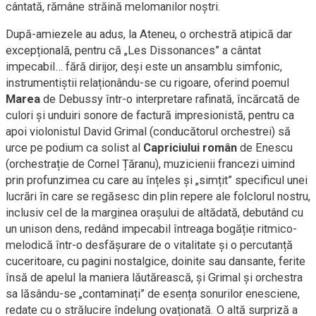
cântată, rămâne străină melomanilor noștri.
După-amiezele au adus, la Ateneu, o orchestră atipică dar
excepțională, pentru că „Les Dissonances” a cântat
impecabil… fără dirijor, deși este un ansamblu simfonic,
instrumentiștii relaționându-se cu rigoare, oferind poemul
Marea
de Debussy într-o interpretare rafinată, încărcată de
culori și unduiri sonore de factură impresionistă, pentru ca
apoi violonistul David Grimal (conducătorul orchestrei) să
urce pe podium ca solist al
Capriciului român
de Enescu
(orchestrație de Cornel Țăranu), muzicienii francezi uimind
prin profunzimea cu care au înțeles și „simțit” specificul unei
lucrări în care se regăsesc din plin repere ale folclorul nostru,
inclusiv cel de la marginea orașului de altădată, debutând cu
un unison dens, redând impecabil întreaga bogăție ritmico-
melodică într-o desfășurare de o vitalitate și o percutanță
cuceritoare, cu pagini nostalgice, doinite sau dansante, ferite
însă de apelul la maniera lăutărească, și Grimal și orchestra
sa lăsându-se „contaminați” de esența sonurilor enesciene,
redate cu o strălucire îndelung ovaționată. O altă surpriză a