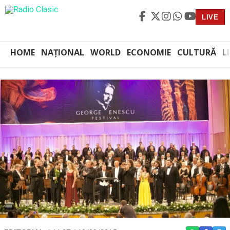
LIVE
HOME
NAȚIONAL
WORLD
ECONOMIE
CULTURĂ
L