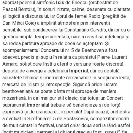
abordat poemul simfonic
Isis
de Enescu (orchestrat de
Pascal Bentoiu), în sonuri irizate, calme, desenate cu claritate
și logică a discursului, iar Corul de femei Radio (pregătit de
Dan-Mihai Goia) a împlinit atmosfera prin intervenții
sensibile, sub conducerea lui Constantino Carydis, dirijor cu o
gestică amplă, temperamentală, care a reușit să înțeleagă și
să redea partitura aproape de ceea ce așteptam. Și
acompaniamentul Concertului nr. 5 de Beethoven a fost
adecvat, precis și suplu în relația cu pianistul Pierre-Laurent
Aimard, solist care însă a oferit o versiune foarte discretă,
departe de anvergura celebrului
Imperial
, dar cu destulă
acuratețe tehnică și momente remarcabile în secțiunea lentă,
marcată de lirism și introspecție. Sigur că orice lucrare
beethoveniană se poate cânta mai aproape de maniera
mozartiană, în cel mai pur stil clasic, dar totuși un Concert
supranumit
Imperialul
trebuie să beneficieze și de forță
expresivă și de grandoare… imperială! După pauză, orchestra
a evoluat în Simfonia nr. 5 de Șostakovici, compozitor enorm
de mult cântat în festival, uneori chiar două seri la rând, astfel
încât muzicienii germani și dirijorul grec au fost „supuși”, fie