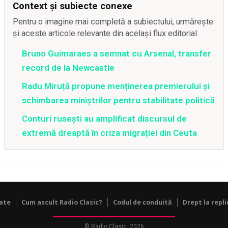
Context și subiecte conexe
Pentru o imagine mai completă a subiectului, urmărește
și aceste articole relevante din același flux editorial.
Bruno Guimaraes a semnat cu Arsenal, transfer
record de la Newcastle
Radu Miruță propune menținerea premierului și
schimbarea miniștrilor pentru stabilitate politică
Conturi rusești au amplificat discursul de
extremă dreaptă în criza migrației din Ceuta
tate
Cum ascult Radio Clasic?
Codul de conduită
Drept la repli
© Radio Clasic, 2026