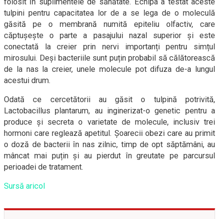
folosit în suplimentele de sănătate. Echipa a testat aceste
tulpini pentru capacitatea lor de a se lega de o moleculă
găsită pe o membrană numită epiteliu olfactiv, care
căptușește o parte a pasajului nazal superior și este
conectată la creier prin nervi importanți pentru simțul
mirosului. Deși bacteriile sunt puțin probabil să călătorească
de la nas la creier, unele molecule pot difuza de-a lungul
acestui drum.
Odată ce cercetătorii au găsit o tulpină potrivită,
Lactobacillus plantarum, au inginerizat-o genetic pentru a
produce și secreta o varietate de molecule, inclusiv trei
hormoni care reglează apetitul. Șoarecii obezi care au primit
o doză de bacterii în nas zilnic, timp de opt săptămâni, au
mâncat mai puțin și au pierdut în greutate pe parcursul
perioadei de tratament.
Sursă aricol