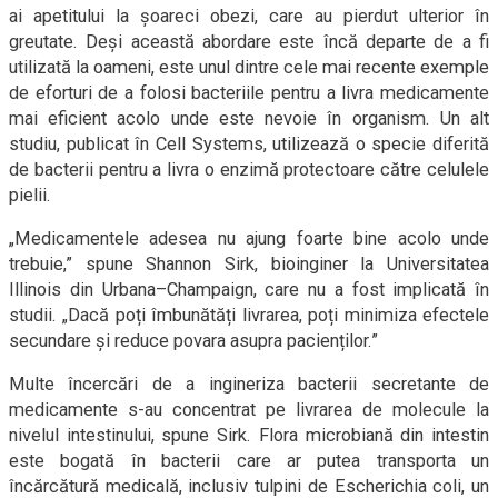
ai apetitului la șoareci obezi, care au pierdut ulterior în
greutate. Deși această abordare este încă departe de a fi
utilizată la oameni, este unul dintre cele mai recente exemple
de eforturi de a folosi bacteriile pentru a livra medicamente
mai eficient acolo unde este nevoie în organism. Un alt
studiu, publicat în Cell Systems, utilizează o specie diferită
de bacterii pentru a livra o enzimă protectoare către celulele
pielii.
„Medicamentele adesea nu ajung foarte bine acolo unde
trebuie,” spune Shannon Sirk, bioinginer la Universitatea
Illinois din Urbana–Champaign, care nu a fost implicată în
studii. „Dacă poți îmbunătăți livrarea, poți minimiza efectele
secundare și reduce povara asupra pacienților.”
Multe încercări de a ingineriza bacterii secretante de
medicamente s-au concentrat pe livrarea de molecule la
nivelul intestinului, spune Sirk. Flora microbiană din intestin
este bogată în bacterii care ar putea transporta un
încărcătură medicală, inclusiv tulpini de Escherichia coli, un