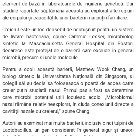
element de bază în laboratoarele de inginerie genetică. Dar
studiile raportate săptămâna aceasta au explorat alte regiuni
ale corpului și capacitățile unor bacterii mai puțin familiare.
Creierul este un loc deosebit de neobișnuit pentru un sistem
de livrare bacteriană, spune Cammie Lesser, microbiolog
sintetic la Massachusetts General Hospital din Boston,
deoarece este protejat de o barieră care exclude în general
microbii, precum și unele molecule.
Pentru a ocoli această barieră, Matthew Wook Chang, un
biolog sintetic la Universitatea Națională din Singapore, și
colegii săi au decis să folosească o poartă de acces către
creier puțin studiată: nasul. Primul pas a fost să determine
care microbi potențial utili locuiesc acolo. „Microbiomul
nazal rămâne relativ neexplorat, în ciuda conexiunii directe a
cavității nazale cu creierul,” spune Chang.
Autorii au examinat mai multe bacterii, inclusiv cinci tulpini de
Lactobacillus, un gen considerat în general sigur și uneori