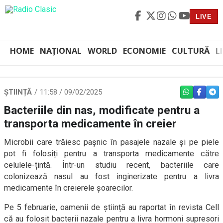
LIVE
HOME
NAȚIONAL
WORLD
ECONOMIE
CULTURĂ
L
ȘTIINȚĂ
11:58 / 09/02/2025
WHATSAPP
FACEBO
TEL
Bacteriile din nas, modificate pentru a
transporta medicamente în creier
Microbii care trăiesc pașnic în pasajele nazale și pe piele
pot fi folosiți pentru a transporta medicamente către
celulele-țintă. Într-un studiu recent, bacteriile care
colonizează nasul au fost inginerizate pentru a livra
medicamente în creierele șoarecilor.
Pe 5 februarie, oamenii de știință au raportat în revista Cell
că au folosit bacterii nazale pentru a livra hormoni supresori