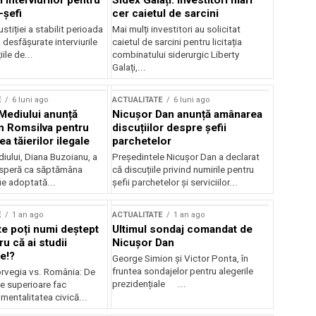
 interviurilor pentru
Sidex Galați: Investitori mari
-șefi
cer caietul de sarcini
stiției a stabilit perioada
Mai mulți investitori au solicitat
i desfășurate interviurile
caietul de sarcini pentru licitația
ile de...
combinatului siderurgic Liberty
Galați,...
E
6 luni ago
ACTUALITATE
6 luni ago
 Mediului anunță
Nicușor Dan anunță amânarea
n Romsilva pentru
discuțiilor despre șefii
 tăierilor ilegale
parchetelor
iului, Diana Buzoianu, a
Președintele Nicușor Dan a declarat
 speră ca săptămâna
că discuțiile privind numirile pentru
fie adoptată...
șefii parchetelor și serviciilor...
E
1 an ago
ACTUALITATE
1 an ago
te poți numi deștept
Ultimul sondaj comandat de
u că ai studii
Nicușor Dan
e!?
George Simion și Victor Ponta, în
fruntea sondajelor pentru alegerile
rvegia vs. România: De
prezidențiale ...
le superioare fac
 mentalitatea civică...