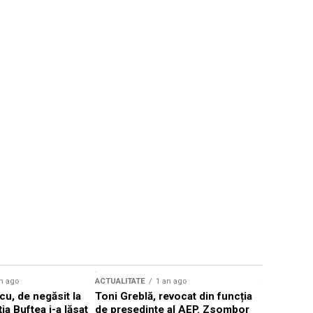
n ago
ACTUALITATE
1 an ago
ACTUALITATE
u, de negăsit la
Toni Greblă, revocat din funcția
Ilie Boloj
ția Buftea i-a lăsat
de președinte al AEP. Zsombor
alegerilor