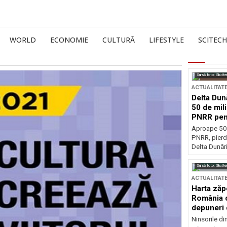
WORLD
ECONOMIE
CULTURĂ
LIFESTYLE
SCITECH
Sursă foto: Shutte
ACTUALITAT
Delta Dun
50 de mil
PNRR pen
esențiale
Aproape 50 
PNRR, pierdu
Delta Dunării
Sursă foto: Shutte
ACTUALITAT
Harta zăp
România c
depuneri 
Ninsorile di