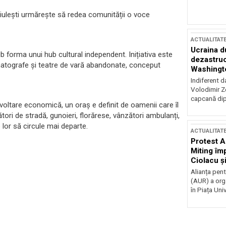
Giulești urmărește să redea comunității o voce
ACTUALITAT
Ucraina d
ub forma unui hub cultural independent. Inițiativa este
dezastruo
nematografe și teatre de vară abandonate, conceput
Washingto
incertitud
Indiferent d
Volodimir Ze
capcană dip
voltare economică, un oraș e definit de oamenii care îl
tori de stradă, gunoieri, florărese, vânzători ambulanți,
 lor să circule mai departe.
ACTUALITAT
Protest A
Miting îm
Ciolacu ș
Victoriei
Alianța pen
(AUR) a org
în Piața Univ