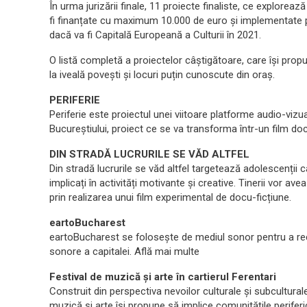
În urma jurizării finale, 11 proiecte finaliste, ce exploreaz
fi finanțate cu maximum 10.000 de euro și implementate pân
dacă va fi Capitală Europeană a Culturii în 2021.
O listă completă a proiectelor câștigătoare, care își propun
la iveală povești și locuri puțin cunoscute din oraș.
PERIFERIE
Periferie este proiectul unei viitoare platforme audio-viz
Bucureștiului, proiect ce se va transforma într-un film d
DIN STRADĂ LUCRURILE SE VĂD ALTFEL
Din stradă lucrurile se văd altfel targetează adolescenții car
implicați în activități motivante și creative. Tinerii vor a
prin realizarea unui film experimental de docu-ficțiune.
eartoBucharest
eartoBucharest se folosește de mediul sonor pentru a reco
sonore a capitalei. Află mai multe
Festival de muzică și arte în cartierul Ferentari
Construit din perspectiva nevoilor culturale și subculturale
muzică și arte își propune să implice comunitățile perifer