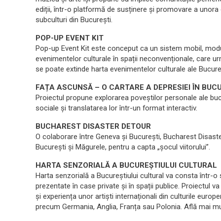
ediții, într-o platformă de susținere și promovare a unora 
subculturi din București.
POP-UP EVENT KIT
Pop-up Event Kit este conceput ca un sistem mobil, modula
evenimentelor culturale în spații neconvenționale, care u
se poate extinde harta evenimentelor culturale ale Bucureș
FAȚA ASCUNSĂ – O CARTARE A DEPRESIEI ÎN BUC
Proiectul propune explorarea poveștilor personale ale bucu
sociale și translatarea lor într-un format interactiv.
BUCHAREST DISASTER DETOUR
O colaborare între Geneva și București, Bucharest Disaster
Bucureşti şi Măgurele, pentru a capta „şocul viitorului”.
HARTA SENZORIALĂ A BUCUREȘTIULUI CULTURAL
Harta senzorială a Bucureștiului cultural va consta într-o s
prezentate în case private și în spații publice. Proiectul va
și experiența unor artiști internaționali din culturile europe
precum Germania, Anglia, Franța sau Polonia. Află mai mu