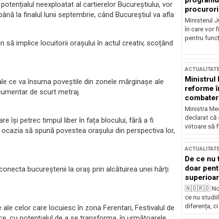
programul
ă potențialul neexploatat al cartierelor Bucureștiului, vor
procurori
ă la finalul lunii septembrie, când Bucureștiul va afla
Ministerul Ju
în care vor f
pentru funcți
 să implice locuitorii orașului în actul creativ, scoțând
ACTUALITAT
Ministrul
uale ce va însuma poveștile din zonele mărginașe ale
reforme î
ocumentar de scurt metraj.
combaterea
Ministra Med
declarat că
e își petrec timpul liber în fața blocului, fără a fi
viitoare să 
vea ocazia să spună povestea orașului din perspectiva lor,
ACTUALITAT
De ce nu 
doar pentr
necta bucureștenii la oraș prin alcătuirea unei hărți
superioar
🇳🇴🇷🇴 No
ce nu studii
diferența, ci
 ale celor care locuiesc în zona Ferentari, Festivalul de
ice, cu potențialul de a se transforma, în următoarele