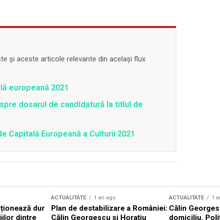
 și aceste articole relevante din același flux
ală europeană 2021
espre dosarul de candidatură la titlul de
l de Capitală Europeană a Culturii 2021
ACTUALITATE
1 an ago
ACTUALITATE
1 a
cționează dur
Plan de destabilizare a României:
Călin Georgesc
ilor dintre
Călin Georgescu și Horațiu
domiciliu. Poli