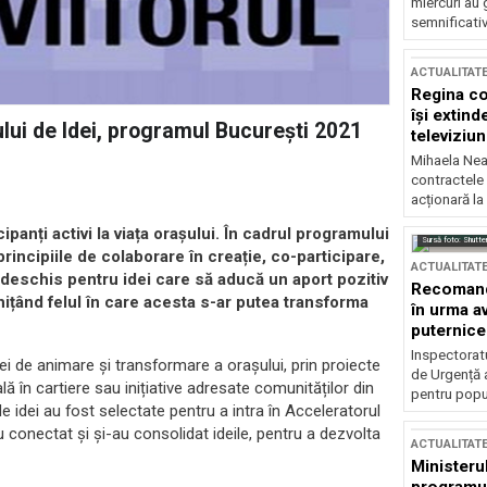
miercuri au 
semnificati
ACTUALITAT
Regina co
își extind
ului de Idei, programul București 2021
televiziun
Mihaela Nea
contractele 
acționară la
ipanți activi la viața orașului. În cadrul programului
Sursă foto: Shutte
cipiile de colaborare în creație, co-participare,
ACTUALITAT
l deschis pentru idei care să aducă un aport pozitiv
Recomandă
chițând felul în care acesta s-ar putea transforma
în urma av
puternice
Inspectoratu
dei de animare și transformare a orașului, prin proiecte
de Urgență 
ă în cartiere sau inițiative adresate comunităților din
pentru popula
de idei au fost selectate pentru a intra în Acceleratorul
-au conectat și și-au consolidat ideile, pentru a dezvolta
ACTUALITAT
Ministerul