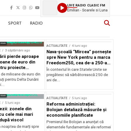
LIVE RADIO CLASIC FM
Emilian - Soarele si Luna
SPORT
RADIO
rstock
ACTUALITATE
4 luni ago
E
3 săptămâni ago
Nava-școală “Mircea” pornește
ării pierde aproape
spre New York pentru a marca
ioane de euro din
Freedom250, cea de-a 250-a
tru proiecte
aniversare a Statelor Unite
În contextul în care Statele Unite se
de milioane de euro din
pregătesc să sărbătorească 250 de
ți pentru Delta Dunării
ani de...
...
rstock
ACTUALITATE
5 luni ago
E
5 luni ago
Reforma administrației:
ezii: zonele din
Bolojan detaliază măsurile și
u cele mai mari
economiile planificate
după viscol
Premierul Ilie Bolojan a anunțat că
n noaptea de marți spre
elementele fundamentale ale reformei