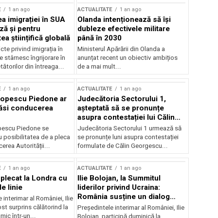
E
1 an ago
ACTUALITATE
1 an ago
a imigrației în SUA
Olanda intenționează să își
ză și pentru
dubleze efectivele militare
a științifică globală
până în 2030
cte privind imigrația în
Ministerul Apărării din Olanda a
e stârnesc îngrijorare în
anunțat recent un obiectiv ambițios
tătorilor din întreaga...
de a mai mult...
E
1 an ago
ACTUALITATE
1 an ago
Popescu Piedone ar
Judecătoria Sectorului 1,
ăsi conducerea
așteptată să se pronunțe
asupra contestației lui Călin
Georgescu privind controlul
pescu Piedone se
Judecătoria Sectorului 1 urmează să
judiciar
 posibilitatea de a pleca
se pronunțe luni asupra contestației
erea Autorității...
formulate de Călin Georgescu...
E
1 an ago
ACTUALITATE
1 an ago
 plecat la Londra cu
Ilie Bolojan, la Summitul
e linie
liderilor privind Ucraina:
România susține un dialog
 interimar al României, Ilie
transatlantic pentru securitate
ost surprins călătorind la
Președintele interimar al României, Ilie
și stabilitate
ic într-un...
Bolojan, participă duminică la