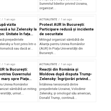
Summitul liderilor privind Ucraina,
organizat...
E
1 an ago
ACTUALITATE
1 an ago
upă vizita
Protest AUR în București:
asă a lui Zelensky la
Participare redusă și incidente
n: Unitate în fața
de securitate
inii
acă președintele
Mitingul organizat sâmbătă de
lensky a fost prins într-o
Alianța pentru Unirea Românilor
lomatică sau dacă ar...
(AUR) în Piața Universității din
București...
E
1 an ago
ACTUALITATE
1 an ago
UR la București:
Reacții din România și
potriva Guvernului
Moldova după disputa Trump-
i marș spre Piața
Zelensky: Îngrijorări privind
securitatea regională
tru Unirea Românilor
Întâlnirea tensionată dintre
anizat sâmbătă un miting
președintele Ucrainei, Volodimir
ersității, urmat...
Zelensky, și omologul său american,
Donald Trump, continuă...