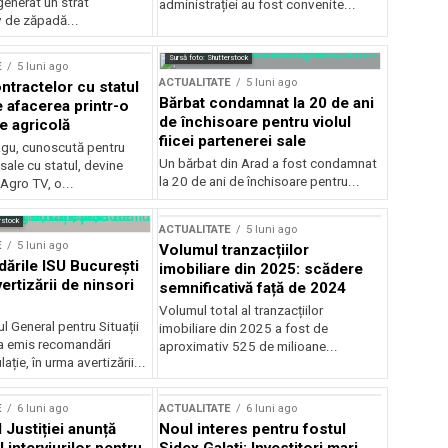
generat un strat
administrației au fost convenite...
v de zăpadă...
Sursă foto: Shutterstock
E
5 luni ago
ACTUALITATE
5 luni ago
ntractelor cu statul
Bărbat condamnat la 20 de ani
e afacerea printr-o
de închisoare pentru violul
e agricolă
fiicei partenerei sale
gu, cunoscută pentru
Un bărbat din Arad a fost condamnat
sale cu statul, devine
la 20 de ani de închisoare pentru...
 Agro TV, o...
rstock
ACTUALITATE
5 luni ago
E
5 luni ago
Volumul tranzacțiilor
rile ISU București
imobiliare din 2025: scădere
ertizării de ninsori
semnificativă față de 2024
Volumul total al tranzacțiilor
l General pentru Situații
imobiliare din 2025 a fost de
a emis recomandări
aproximativ 525 de milioane...
ție, în urma avertizării...
E
6 luni ago
ACTUALITATE
6 luni ago
 Justiției anunță
Noul interes pentru fostul