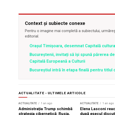
Context și subiecte conexe
Pentru o imagine mai completă a subiectului, urmărește
editorial.
Oraşul Timişoara, desemnat Capitală cultur
Bucureștenii, invitați să își spună părerea d
Capitală Europeană a Culturii
Bucureștiul intră în etapa finală pentru titlu
ACTUALITATE - ULTIMELE ARTICOLE
ACTUALITATE
1 an ago
ACTUALITATE
1 an ago
Administrația Trump schimbă
Elena Lasconi rea
strategia cibernetică: Rusia,
după eșecul discuți