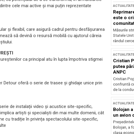
dintre cele mai active și mai puțin reprezentate
ACTUALITAT
Reprimare
este o cri
comunitate
r și flexibil, care asigură cadrul pentru desfășurarea
Măsurile stri
rmează să devină o resursă mobilă cu ajutorul căreia
Statele Unit
rândul cerce
tiului.
UREȘTI
ACTUALITAT
reștenilor ca principal atu în lupta împotriva stigmei
Cristian 
putea păr
ANPC
Cristian Po
 Detour oferă o serie de trasee şi ghidaje unice prin
confruntă cu
de la conduc
ACTUALITAT
erie de instalații video și acustice site-specific,
Bolojan a
 implica artiști și specialiști din mai multe domenii, cât
un avion d
ne cu tradiție în privința spectacolului site-specific,
Președintele
lte
Bolojan, a f
clasa econom