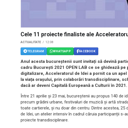
Cele 11 proiecte finaliste ale Accelerator
ACTUALITATE
12:08
TELEGRAM
WHATSAPP
FACEBOOK
Anul acesta bucureștenii sunt invitați să devină partic
cadru București 2021 OPEN LAB ce se ghidează pe prin
digitalizare, Acceleratorul de Idei a pornit ca un ape
la viața orașului, prin colaborări transdisciplinare, s
dacă ar deveni Capitală Europeană a Culturii în 2021.
Între 21 aprilie și 23 mai, bucureștenii au propus 140 de i
precum grădini urbane, festivaluri de muzică și artă stradal
toate cartierele, și nu doar din centru. Dintre acestea, 25 
de Idei, un atelier intensiv în cadrul căruia participanții s
proiecte transdisciplinare.