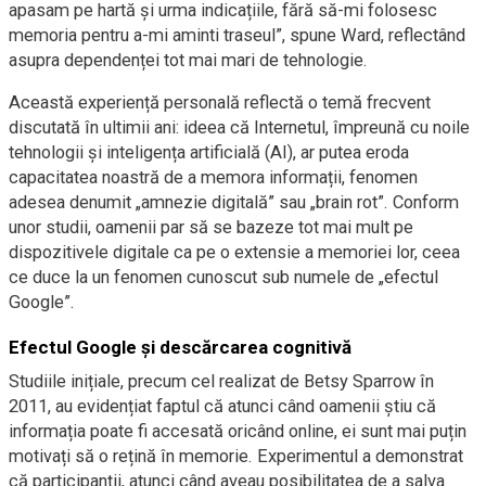
apasam pe hartă și urma indicațiile, fără să-mi folosesc
memoria pentru a-mi aminti traseul”, spune Ward, reflectând
asupra dependenței tot mai mari de tehnologie.
Această experiență personală reflectă o temă frecvent
discutată în ultimii ani: ideea că Internetul, împreună cu noile
tehnologii și inteligența artificială (AI), ar putea eroda
capacitatea noastră de a memora informații, fenomen
adesea denumit „amnezie digitală” sau „brain rot”. Conform
unor studii, oamenii par să se bazeze tot mai mult pe
dispozitivele digitale ca pe o extensie a memoriei lor, ceea
ce duce la un fenomen cunoscut sub numele de „efectul
Google”.
Efectul Google și descărcarea cognitivă
Studiile inițiale, precum cel realizat de Betsy Sparrow în
2011, au evidențiat faptul că atunci când oamenii știu că
informația poate fi accesată oricând online, ei sunt mai puțin
motivați să o rețină în memorie. Experimentul a demonstrat
că participanții, atunci când aveau posibilitatea de a salva