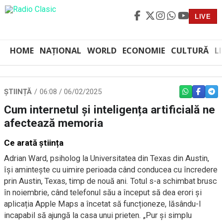
LIVE
HOME
NAȚIONAL
WORLD
ECONOMIE
CULTURĂ
L
ȘTIINȚĂ
06:08 / 06/02/2025
WHATSAPP
FACEBO
TEL
Cum internetul și inteligența artificială ne
afectează memoria
Ce arată știința
Adrian Ward, psiholog la Universitatea din Texas din Austin,
își amintește cu uimire perioada când conducea cu încredere
prin Austin, Texas, timp de nouă ani. Totul s-a schimbat brusc
în noiembrie, când telefonul său a început să dea erori și
aplicația Apple Maps a încetat să funcționeze, lăsându-l
incapabil să ajungă la casa unui prieten. „Pur și simplu