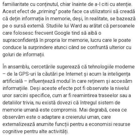
familiaritate cu conținutul, chiar înainte de a-l citi cu atenție.
Acest efect de „priming” poate face ca utilizatorii să creadă
că dețin informația în memorie, deși, în realitate, se bazează
pe o sursă externă. Studiile lui Ward au arătat că persoanele
care folosesc frecvent Google tind să aibă o
supraconfidență în propria lor memorie, lucru care le poate
conduce la surprindere atunci când se confruntă ulterior cu
goluri de informații.
În ansamblu, cercetările sugerează că tehnologiile moderne
– de la GPS-uri la căutări pe Internet și acum la inteligența
artificială – influențează modul în care reținem și accesăm
informațiile. Deși aceste efecte pot fi observate la nivelul
unor sarcini specifice, cum ar fi reamintirea traseelor sau a
detaliilor trivia, nu există dovezi că întregul sistem de
memorie umană este compromis. Mai degrabă, ceea ce
observăm este o adaptare a creierului uman, care
externalizează anumite funcții pentru a economisi resurse
cognitive pentru alte activități.