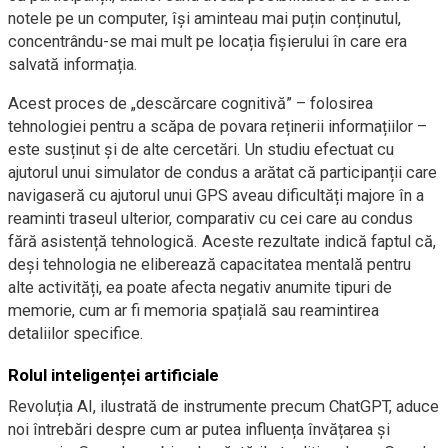
notele pe un computer, își aminteau mai puțin conținutul,
concentrându-se mai mult pe locația fișierului în care era
salvată informația.
Acest proces de „descărcare cognitivă” – folosirea
tehnologiei pentru a scăpa de povara reținerii informațiilor –
este susținut și de alte cercetări. Un studiu efectuat cu
ajutorul unui simulator de condus a arătat că participanții care
navigaseră cu ajutorul unui GPS aveau dificultăți majore în a
reaminti traseul ulterior, comparativ cu cei care au condus
fără asistență tehnologică. Aceste rezultate indică faptul că,
deși tehnologia ne eliberează capacitatea mentală pentru
alte activități, ea poate afecta negativ anumite tipuri de
memorie, cum ar fi memoria spațială sau reamintirea
detaliilor specifice.
Rolul inteligenței artificiale
Revoluția AI, ilustrată de instrumente precum ChatGPT, aduce
noi întrebări despre cum ar putea influența învățarea și