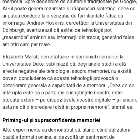
memoria. Spre deosebire de căutările tradiționale pe Google,
AI-ul poate genera rezumate și răspunsuri sintetice, ceea ce
ar putea conduce la o senzație de familiaritate falsă cu
informația. Andrew Hoskins, cercetător la Universitatea din
Edinburgh, avertizează că astfel de tehnologii pot
„reasambla” amintiri sau informații din trecut, generând false
amintiri care par reale.
Elizabeth Marsh, cercetătoare în domeniul memoriei la
Universitatea Duke, subliniază că, deși unele studii arată
efecte negative ale tehnologiei asupra memoriei, nu există
dovezi concludente că aceste tehnologii provoacă o
deteriorare generală a capacității de a memora. „Ceea ce se
întâmplă este că o parte din cunoștințele noastre este
stocată extern – pe dispozitivele noastre digitale – și, uneori,
asta ne dă o încredere falsă în propria memorie”, afirmă ea.
Priming-ul și supraconfidența memoriei
Alte experimente au demonstrat că, atunci când utilizatorii
caută informații online, ei dezvoltă un sentiment de