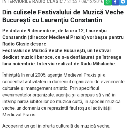
INTERVIURILE RADIO CLASIC
21:53 / 08/12/2016
WHATSAPP
FACEBO
TEL
Din culisele Festivalului de Muzică Veche
București cu Laurenţiu Constantin
Pe data de 9 decembrie, de la ora 12, Laurenţiu
Constantin (director Medieval Praxis) vorbeşte pentru
Radio Clasic despre
Festivalul de Muzică Veche Bucureşti, un festival
dedicat muzicii baroce, ce s-a desfăşurat pe întreaga
luna noiembrie. Interviu realizat de Radu Mihalache.
Înfiinţată în anul 2005, agenţia Medieval Praxis şi-a
concentrat activitatea în domeniul organizării de evenimente
culturale şi management artistic. Prin specificul
evenimentelor organizate, agenţia şi-a propus să vină în
întâmpinarea iubitorilor de muzica cultă, în special muzică
veche, un domeniu ce reprezintă firul roşu al activităţii
Medieval Praxis.
Acoperind un gol în oferta culturală de muzică veche,