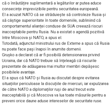
că o înrăutățire suplimentară a legăturilor ar putea aduce
consecințe imprevizibile pentru securitatea europeană.
El a acuzat NATO că se străduiește să controleze Rusia și
să câștige superioritate în toate domeniile, subliniind că
comportamentul alianței conduse de SUA creează riscuri
inacceptabile pentru Rusia. Nu a existat o agendă pozitivă
între Moscova și NATO, a spus el.
Totodată, adjunctul ministrului rus de Externe a spus că Rusia
nu poate face pași înapoi în anumite domenii.
Grușko a declarat că ar fi posibilă detensionarea privind
Ucraina, dar că NATO trebuie să înțeleagă că riscurile
prezentate de adăugarea mai multor membri depășesc
posibilele avantaje.
El a spus că NATO și Rusia au discutat despre evitarea
situațiilor periculoase la discuțiile de miercuri, iar expulzarea
de către NATO a diplomaților ruși de anul trecut este
inacceptabilă și că Moscova va lua toate măsurile pentru a
preveni orice daune aduse intereselor de securitate ruse.