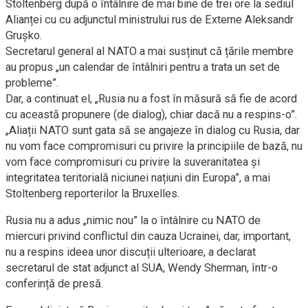
Stoltenberg după o întâlnire de mai bine de trei ore la sediul
Alianței cu cu adjunctul ministrului rus de Externe Aleksandr
Gruşko.
Secretarul general al NATO a mai susținut că țările membre
au propus „un calendar de întâlniri pentru a trata un set de
probleme”.
Dar, a continuat el, „Rusia nu a fost în măsură să fie de acord
cu această propunere (de dialog), chiar dacă nu a respins-o”.
„Aliații NATO sunt gata să se angajeze în dialog cu Rusia, dar
nu vom face compromisuri cu privire la principiile de bază, nu
vom face compromisuri cu privire la suveranitatea și
integritatea teritorială niciunei națiuni din Europa”, a mai
Stoltenberg reporterilor la Bruxelles.
Rusia nu a adus „nimic nou” la o întâlnire cu NATO de
miercuri privind conflictul din cauza Ucrainei, dar, important,
nu a respins ideea unor discuții ulterioare, a declarat
secretarul de stat adjunct al SUA, Wendy Sherman, într-o
conferință de presă.