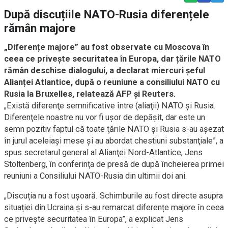
După discuțiile NATO-Rusia diferențele
rămân majore
„Diferențe majore” au fost observate cu Moscova în
ceea ce privește securitatea în Europa, dar țările NATO
rămân deschise dialogului, a declarat miercuri șeful
Alianței Atlantice, după o reuniune a consiliului NATO cu
Rusia la Bruxelles, relatează AFP și Reuters.
„Există diferenţe semnificative între (aliaţii) NATO şi Rusia.
Diferenţele noastre nu vor fi uşor de depăşit, dar este un
semn pozitiv faptul că toate ţările NATO şi Rusia s-au aşezat
în jurul aceleiaşi mese şi au abordat chestiuni substanţiale”, a
spus secretarul general al Alianţei Nord-Atlantice, Jens
Stoltenberg, în conferinţa de presă de după încheierea primei
reuniuni a Consiliului NATO-Rusia din ultimii doi ani.
„Discuția nu a fost ușoară. Schimburile au fost directe asupra
situației din Ucraina și s-au remarcat diferențe majore în ceea
ce privește securitatea în Europa”, a explicat Jens