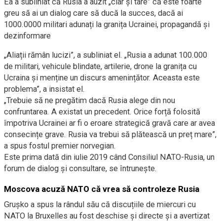
Ea a subliniat că Rusia a auzit „clar și tare” că este foarte
greu să ai un dialog care să ducă la succes, dacă ai
1000.0000 militari adunați la granița Ucrainei, propagandă și
dezinformare
„Aliații rămân lucizi”, a subliniat el. „Rusia a adunat 100.000
de militari, vehicule blindate, artilerie, drone la granița cu
Ucraina și menține un discurs amenințător. Aceasta este
problema”, a insistat el.
„Trebuie să ne pregătim dacă Rusia alege din nou
confruntarea. A existat un precedent. Orice forță folosită
împotriva Ucrainei ar fi o eroare strategică gravă care ar avea
consecințe grave. Rusia va trebui să plătească un preț mare”,
a spus fostul premier norvegian.
Este prima dată din iulie 2019 când Consiliul NATO-Rusia, un
forum de dialog și consultare, se întrunește.
Moscova acuză NATO că vrea să controleze Rusia
Grușko a spus la rândul său că discuțiile de miercuri cu
NATO la Bruxelles au fost deschise și directe și a avertizat