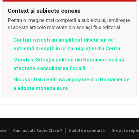
Context și subiecte conexe
Pentru o imagine mai completă a subiectului, urmărește
și aceste articole relevante din același flux editorial.
Conturi rusești au amplificat discursul de
extremă dreaptă în criza migrației din Ceuta
Moody’s: Situația politică din România riscă să
afecteze consolidarea fiscală
Nicușor Dan reafirmă angajamentul României de
a adopta moneda euro
tate
Cum ascult Radio Clasic?
Codul de conduită
Drept la repli