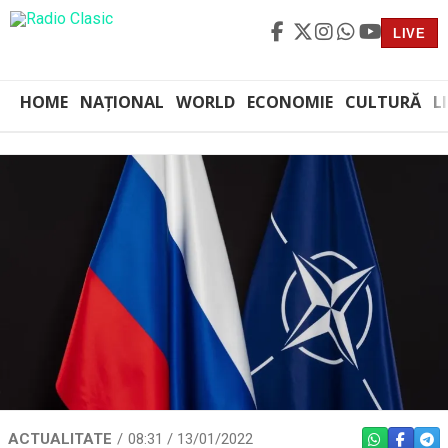
LIVE
HOME
NAȚIONAL
WORLD
ECONOMIE
CULTURĂ
L
ACTUALITATE
08:31 / 13/01/2022
WHATSAPP
FACEBO
TEL