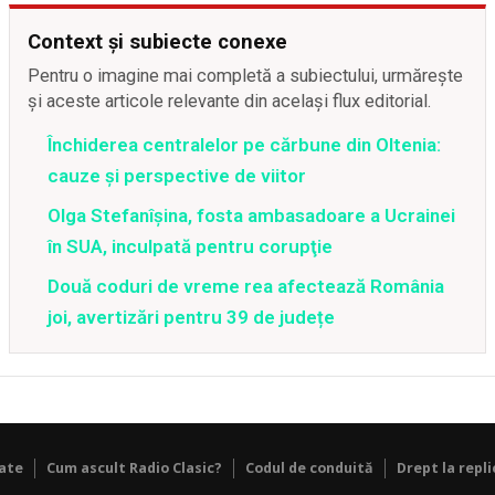
Context și subiecte conexe
Pentru o imagine mai completă a subiectului, urmărește
și aceste articole relevante din același flux editorial.
Închiderea centralelor pe cărbune din Oltenia:
cauze și perspective de viitor
Olga Stefanîşina, fosta ambasadoare a Ucrainei
în SUA, inculpată pentru corupţie
Două coduri de vreme rea afectează România
joi, avertizări pentru 39 de județe
tate
Cum ascult Radio Clasic?
Codul de conduită
Drept la repli