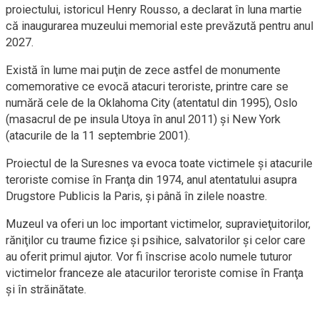
proiectului, istoricul Henry Rousso, a declarat în luna martie
că inaugurarea muzeului memorial este prevăzută pentru anul
2027.
Există în lume mai puţin de zece astfel de monumente
comemorative ce evocă atacuri teroriste, printre care se
numără cele de la Oklahoma City (atentatul din 1995), Oslo
(masacrul de pe insula Utoya în anul 2011) şi New York
(atacurile de la 11 septembrie 2001).
Proiectul de la Suresnes va evoca toate victimele şi atacurile
teroriste comise în Franţa din 1974, anul atentatului asupra
Drugstore Publicis la Paris, şi până în zilele noastre.
Muzeul va oferi un loc important victimelor, supravieţuitorilor,
răniţilor cu traume fizice şi psihice, salvatorilor şi celor care
au oferit primul ajutor. Vor fi înscrise acolo numele tuturor
victimelor franceze ale atacurilor teroriste comise în Franţa
şi în străinătate.