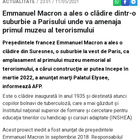
ACTUALITATE
23:01 / 11/05/2021
WHATSAPP
FACEBO
TEL
Emmanuel Macron a ales o clădire dintr-o
suburbie a Parisului unde va amenaja
primul muzeu al terorismului
Preşedintele francez Emmanuel Macron a ales o
clădire din Suresnes, o suburbie la vest de Paris, ca
amplasament al primului muzeu memorial al
terorismului, a cărui construcţie ar putea începe în
martie 2022, a anunţat marţi Palatul Elysee,
informează AFP.
Este o clădire inaugurată în anul 1935 şi destinată atunci
copiilor bolnavi de tuberculoză, care a mai găzduit şi
Institutul naţional superior de formare şi cercetare pentru
educaţia tinerilor cu handicap şi cursuri adaptate (INSHEA).
Acest proiect inedit a fost anunţat de preşedintele
Emmanuel Macron în septembrie 2018. Responsabilul