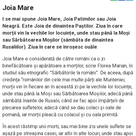
Joia Mare
I se mai spune Joia Mare, Joia Patimilor sau Joia
Neagră. Este Joia de dinaintea Paştilor. Ziua în care
morții vin la vechile lor locuințe, unde stau până la Moşi
sau Sărbătoarea Moşilor (sâmbăta de dinaintea
Rusaliilor). Ziua în care se înroșesc ouăle
.
Joia Mare e considerată de către români ca o zi
binefăcătoare şi apărătoare a morților, scrie Florea Marian, în
studiul său etnografic ”Sărbătorile la români”. De aceea, după
credința “românilor din cele mai multe părți ale Munteniei,
morții vin în fiecare an în această zi pe la vechile lor locuințe,
unde stau până la Moşi sau Sărbătoarea Moşilor, adecă până
sâmbătă înainte de Rusalii, când se fac apoi împărțeli de
plecarea sufletelor, adecă când se dau colaci şi oale de
pomană, iar morții pleacă cu colacul şi cu oala primită.
În acest răstimp unii morti, sau mai bine zis unele suflete se
aşază pe streaşina casei, iar altii în alte locuri, unde stau apoi