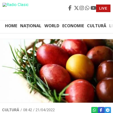
LIVE
HOME
NAȚIONAL
WORLD
ECONOMIE
CULTURĂ
L
CULTURĂ
08:42 / 21/04/2022
WHATSAPP
FACEBO
TEL