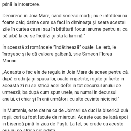
până la intoarcere.
Deoarece în Joia Mare, când sosesc morţii, nu e întotdeauna
foarte cald, datina cere să faci în dimineața și seara acestei
zile în curtea casei sau în bătătură focuri anume pentru ei, ca
să aibă la ce se încălzi și sta la lumină.”
În această zi româncele ”îndătinează” ouăle. Le ierb, le
înroșesc și le dă culoare galbenă, srie Simeon Florea
Marian.
„Aceasta o fac ele de regula in Joia Mare de aceea pentru că,
după credinţa şi spusa lor, ouale impetrite, roşite şi fierte in
această zi nu se strică acel defel in tot decursul anului ce
urmează; ba după cum spun unele, nu numai in decursul
anului, ci chiar şi în anii următori, cu alte cuvinte nicicind.”
In Muntenia, este datina ca de Joimari să duci la biserică ouà
roşii, cari au fost facute de miercuri. Aceste oua se lasă apoi
in biserică pînă In ziua de Paşti. La fel, se crede ca aceste
oua nu se strică niciodată.