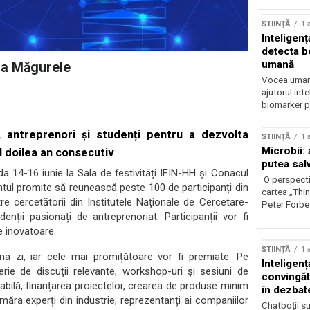
ȘTIINȚĂ
1 
Inteligenț
detecta b
umană
la Măgurele
Vocea umană
ajutorul inte
biomarker p
 antreprenori și studenți pentru a dezvolta
ȘTIINȚĂ
1 
Microbii: a
l doilea an consecutiv
putea sal
 14-16 iunie la Sala de festivități IFIN-HH și Conacul
O perspecti
ntul promite să reunească peste 100 de participanți din
cartea „Thi
e cercetătorii din Institutele Naționale de Cercetare-
Peter Forbes
enții pasionați de antreprenoriat. Participanții vor fi
te inovatoare.
ȘTIINȚĂ
1 
tima zi, iar cele mai promițătoare vor fi premiate. Pe
Inteligența
erie de discuții relevante, workshop-uri și sesiuni de
convingăt
ilă, finanțarea proiectelor, crearea de produse minim
în dezbate
număra experți din industrie, reprezentanți ai companiilor
Chatboții s