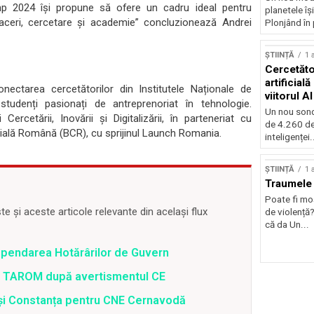
amp 2024 își propune să ofere un cadru ideal pentru
planetele îș
afaceri, cercetare și academie” concluzionează Andrei
Plonjând în p
ȘTIINȚĂ
1 
Cercetător
artificial
ectarea cercetătorilor din Institutele Naționale de
viitorul AI
studenți pasionați de antreprenoriat în tehnologie.
Un nou sond
ercetării, Inovării și Digitalizării, în parteneriat cu
de 4.260 de
ală Română (BCR), cu sprijinul Launch Romania.
inteligenței.
ȘTIINȚĂ
1 
Traumele 
Poate fi mo
 și aceste articole relevante din același flux
de violență
că da Un...
spendarea Hotărârilor de Guvern
 a TAROM după avertismentul CE
i și Constanța pentru CNE Cernavodă