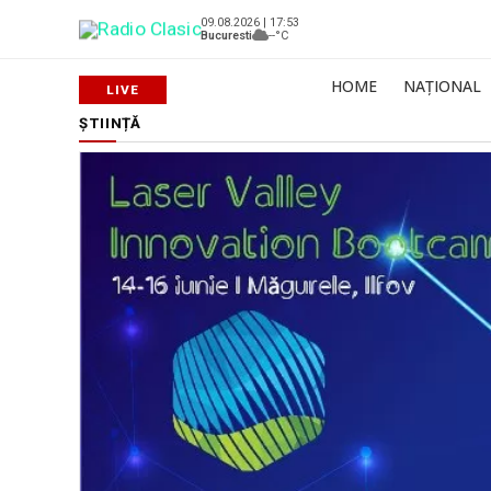
09.08.2026 | 17:53
Bucuresti
--°C
HOME
NAȚIONAL
ȘTIINȚĂ