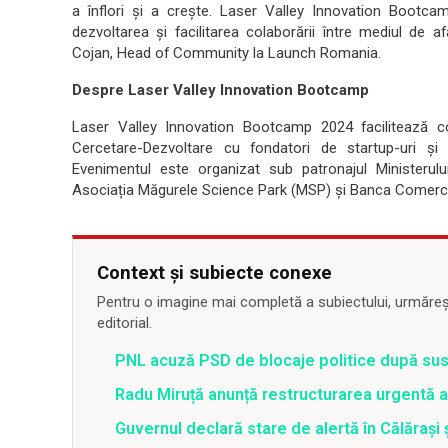
a înflori și a crește. Laser Valley Innovation Bootc
dezvoltarea și facilitarea colaborării între mediul de 
Cojan, Head of Community la Launch Romania.
Despre Laser Valley Innovation Bootcamp
Laser Valley Innovation Bootcamp 2024 facilitează con
Cercetare-Dezvoltare cu fondatori de startup-uri și 
Evenimentul este organizat sub patronajul Ministerului C
Asociația Măgurele Science Park (MSP) și Banca Comerci
Context și subiecte conexe
Pentru o imagine mai completă a subiectului, urmărește
editorial.
PNL acuză PSD de blocaje politice după su
Radu Miruță anunță restructurarea urgentă
Guvernul declară stare de alertă în Călăraș