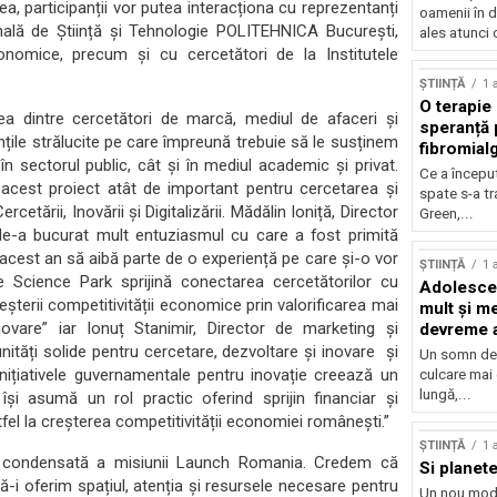
, participanții vor putea interacționa cu reprezentanți
oamenii în d
onală de Știință și Tehnologie POLITEHNICA București,
ales atunci 
onomice, precum și cu cercetători de la Institutele
ȘTIINȚĂ
1 
O terapie 
a dintre cercetători de marcă, mediul de afaceri și
speranță 
nțile strălucite pe care împreună trebuie să le susținem
fibromial
n sectorul public, cât și în mediul academic și privat.
Ce a începu
în acest proiect atât de important pentru cercetarea și
spate s-a t
etării, Inovării și Digitalizării. Mădălin Ioniță, Director
Green,...
Ne-a bucurat mult entuziasmul cu care a fost primită
n acest an să aibă parte de o experiență pe care și-o vor
ȘTIINȚĂ
1 
e Science Park sprijină conectarea cercetătorilor cu
Adolescen
reșterii competitivității economice prin valorificarea mai
mult și me
inovare” iar Ionuț Stanimir, Director de marketing și
devreme a
ități solide pentru cercetare, dezvoltare și inovare și
Un somn de 
inițiativele guvernamentale pentru inovație creează un
culcare mai
lungă,...
își asumă un rol practic oferind sprijin financiar și
tfel la creșterea competitivității economiei românești.”
ȘTIINȚĂ
1 
ă condensată a misiunii Launch Romania. Credem că
Si planete
ă-i oferim spațiul, atenția și resursele necesare pentru
Un nou mod 