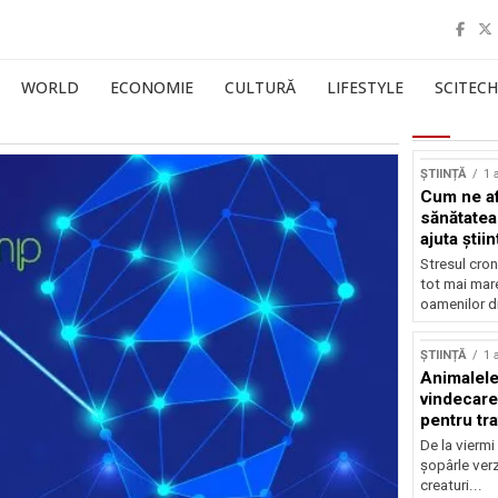
WORLD
ECONOMIE
CULTURĂ
LIFESTYLE
SCITECH
ȘTIINȚĂ
1 
Cum ne af
sănătatea
ajuta știin
Stresul cron
tot mai mar
oamenilor di
ȘTIINȚĂ
1 
Animalele
vindecare
pentru tr
De la viermi
șopârle verz
creaturi...