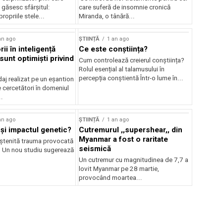
i găsesc sfârșitul:
care suferă de insomnie cronică
ropriile stele...
Miranda, o tânără...
an ago
ȘTIINȚĂ
1 an ago
ii în inteligență
Ce este conștiința?
ă sunt optimiști privind
Cum controlează creierul conștiința?
Rolul esențial al talamusului în
percepția conștientă Într-o lume în...
aj realizat pe un eșantion
 cercetători în domeniul
..
an ago
ȘTIINȚĂ
1 an ago
și impactul genetic?
Cutremurul ,,supershear,, din
Myanmar a fost o raritate
ștenită trauma provocată
seismică
? Un nou studiu sugerează
Un cutremur cu magnitudinea de 7,7 a
lovit Myanmar pe 28 martie,
provocând moartea...