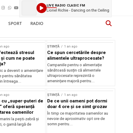
LIVE RADIO CLASIC FM
Lionel Richie - Dancing on the Ceiling
SPORT
RADIO
an ago
ȘTIINȚĂ
1 an ago
ectează stresul
Ce spun cercetările despre
 și cum ne poate
alimentele ultraprocesate?
ța?
Campaniile pentru o alimentație
sănătoasă susțin că alimentele
ic a devenit o amenințare
ultraprocesate reprezintă o
e pentru sănătatea
amenințare majoră pentru...
n întreaga...
an ago
ȘTIINȚĂ
1 an ago
 cu „super-puteri de
De ce unii oameni pot dormi
” oferă speranță
doar 4 ore și se simt grozav
atarea oamenilor
În timp ce majoritatea oamenilor au
nevoie de aproximativ opt ore de
 marini la pești-zebră și
somn pentru...
i, o gamă largă de