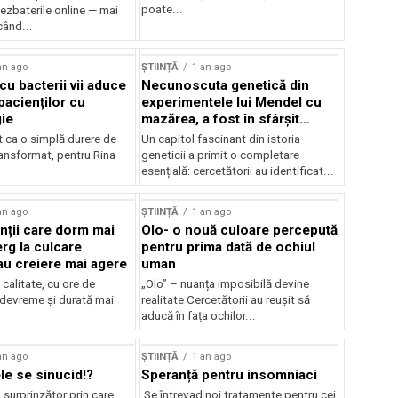
poate...
ezbaterile online — mai
când...
an ago
ȘTIINȚĂ
1 an ago
cu bacterii vii aduce
Necunoscuta genetică din
pacienților cu
experimentele lui Mendel cu
gie
mazărea, a fost în sfârșit
rezolvară
t ca o simplă durere de
Un capitol fascinant din istoria
ransformat, pentru Rina
geneticii a primit o completare
esențială: cercetătorii au identificat...
an ago
ȘTIINȚĂ
1 an ago
ții care dorm mai
Olo- o nouă culoare percepută
rg la culcare
pentru prima dată de ochiul
u creiere mai agere
uman
calitate, cu ore de
„Olo” – nuanța imposibilă devine
 devreme și durată mai
realitate Cercetătorii au reușit să
aducă în fața ochilor...
an ago
ȘTIINȚĂ
1 an ago
le se sinucid!?
Speranță pentru insomniaci
surprinzător prin care
Se întrevad noi tratamente pentru cei