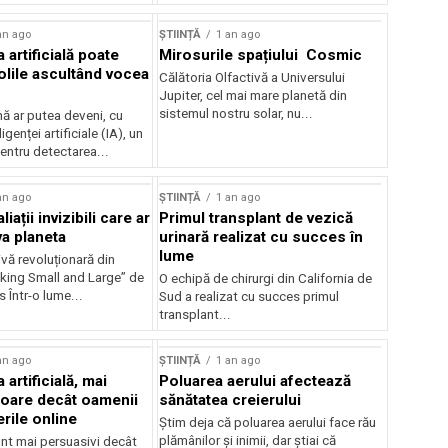
an ago
ȘTIINȚĂ
1 an ago
a artificială poate
Mirosurile spațiului Cosmic
olile ascultând vocea
Călătoria Olfactivă a Universului
Jupiter, cel mai mare planetă din
sistemul nostru solar, nu...
 ar putea deveni, cu
ligenței artificiale (IA), un
entru detectarea...
an ago
ȘTIINȚĂ
1 an ago
liații invizibili care ar
Primul transplant de vezică
va planeta
urinară realizat cu succes în
lume
vă revoluționară din
nking Small and Large” de
O echipă de chirurgi din California de
 Într-o lume...
Sud a realizat cu succes primul
transplant...
an ago
ȘTIINȚĂ
1 an ago
 artificială, mai
Poluarea aerului afectează
oare decât oamenii
sănătatea creierului
rile online
Știm deja că poluarea aerului face rău
plămânilor și inimii, dar știai că
unt mai persuasivi decât