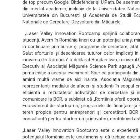
de top precum Google, Bitdefender și UiPath. De asemenea
din mediul academic, inclusiv de la Universitatea Nați
Universitatea din București și Academia de Studii Ec
Naționale de Cercetare-Dezvoltare din Măgurele.
„Laser Valley Innovation Bootcamp sprijină colaborare
studenți. Avem în România tineri cu un potențial uriaș, mi
în continuare prin burse și programe de cercetare, atât î
Salut eforturile și deschiderea tuturor celor implicați 
inovarea din România” a declarat Bogdan Ivan, ministrul Cerc
Executiv al Asociației Măgurele Science Park agaugă „
prima ediție a acestui eveniment. Sper ca participanții di
aminti multă vreme de aici înainte. Asociația Măgurel
reprezentanții mediului de afaceri și studenții în scopul c
eficientă a rezultatelor activităților de cercetare și 
comunicare la BCR, a subliniat că „România oferă oportun
Ecosistemul de startup-uri, programele de finanțare și 
teren propice pentru antreprenori și cercetători. BCR 
consultanță pentru startup-uri și inovatori, contribuind as
„Laser Valley Innovation Bootcamp este o experienț
potențialul României este unul imens și că trebuie doar s