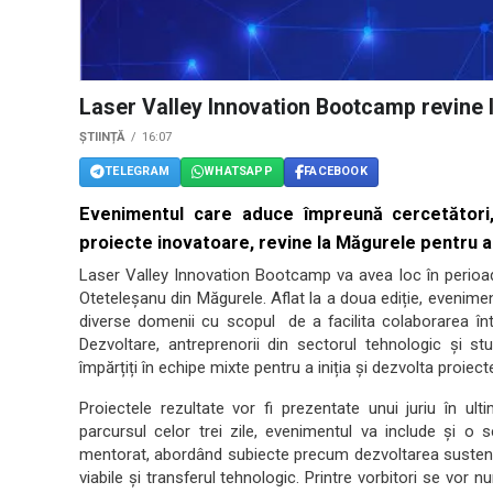
Laser Valley Innovation Bootcamp revine 
ȘTIINȚĂ
16:07
TELEGRAM
WHATSAPP
FACEBOOK
Evenimentul care aduce împreună cercetători,
proiecte inovatoare, revine la Măgurele pentru a
Laser Valley Innovation Bootcamp va avea loc în perioada
Oteteleșanu din Măgurele. Aflat la a doua ediție, evenime
diverse domenii cu scopul de a facilita colaborarea într
Dezvoltare, antreprenorii din sectorul tehnologic și stud
împărțiți în echipe mixte pentru a iniția și dezvolta proiec
Proiectele rezultate vor fi prezentate unui juriu în ul
parcursul celor trei zile, evenimentul va include și o s
mentorat, abordând subiecte precum dezvoltarea sustenab
viabile și transferul tehnologic. Printre vorbitori se vor 