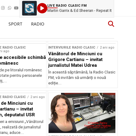
LIVE RADIO CLASIC FM
Martin Garrix & Ed Sheeran - Repeat It
SPORT
RADIO
E RADIO CLASIC
INTERVIURILE RADIO CLASIC
2 ani ago
ni ago
Vânătorul de Minciuni cu
je accesibile schimbă
Grigore Cartianu – invitat
 românesc
jurnalistul Matei Udrea
de pe litoralul românesc
În această săptămână, la Radio Clasic
ptate pentru persoanele
FM, vă invităm să urmăriți o nouă
i,...
ediție...
E RADIO CLASIC
2 ani ago
 de Minciuni cu
rtianu – invitat
on, deputatul USR
neri a emisiunii „Vânătorul
 realizată de jurnalistul
ianu, aduce...