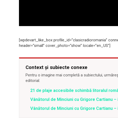
[wpdevart_like_box profile_id=”clasicradioromania” conn
header=”small” cover_photo=”show” locale=”en_US”]
Context și subiecte conexe
Pentru o imagine mai completă a subiectului, urmărește
editorial.
21 de plaje accesibile schimbă litoralul ro
Vânătorul de Minciuni cu Grigore Cartianu – i
Vânătorul de Minciuni cu Grigore Cartianu – i