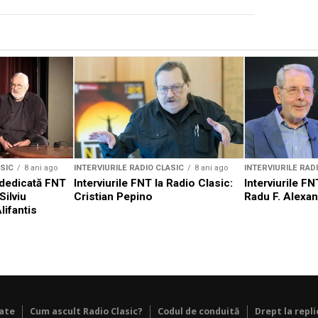
ASIC
8 ani ago
INTERVIURILE RADIO CLASIC
8 ani ago
INTERVIURILE RAD
 dedicată FNT
Interviurile FNT la Radio Clasic:
Interviurile FN
Silviu
Cristian Pepino
Radu F. Alexa
lifantis
tate
Cum ascult Radio Clasic?
Codul de conduită
Drept la repli