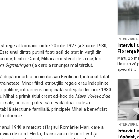
INTERVIURIL
Interviul 
t rege al României între 20 iulie 1927 și 8 iunie 1930,
Florența 
e unul dintre puținii foști șefi de stat în viață din
lui moștenitor Carol, Mihai a moștenit de la naștere
Marți, 25 mai
Hasnaș vă p
ern-Sigmaringen
(la care a renunțat mai târziu).
specială...
7, după moartea bunicului său Ferdinand, întrucât tatăl
nătate. Minor fiind, atribuțiile regale erau îndeplinite
ii politice, întoarcerea inopinată și ilegală din iunie 1930
, Mihai a primit titlul creat ad-hoc de
Mare Voievod de
ei sale, pe care putea să o vadă doar câteva
abilă afecțiune familială, principele Mihai a beneficiat
ntru domnie.
INTERVIURIL
r anul 1940 a marcat sfârșitul României Mari, care a
Interviul
covina de nord, Herța, Transilvania de nord-est și
Lăpădat, d