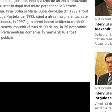
cauza țării sale, însă s-a izbit de un zid al obtuzității.
stabilit după mai multe peregrinări la Versoix,
lena, Irina, Sofia și Maria. După Revoluția din 1989 a fost
epția Paștelui din 1992, când a atras mulțimi entuziaste
INTERVIURIL
tinescu, în 1997, și-a primit înapoi cetățenia română.
Interviul 
u ocazia împlinirii vârstei de 90 de ani, la 25 octombrie
Alexandr
le Parlamentului României. În martie 2016 a fost
De la ora 13
 publică.
transmite un
Alexandru Mi
INTERVIURIL
Interviul 
Iorgulesc
Vineri, 13 d
invitat la R