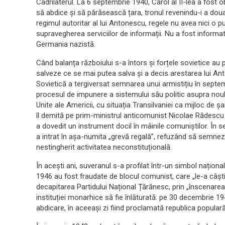
Cadrilaterul. La 6 septembrie 1940, Carol al II-lea a fost 
să abdice și să părăsească țara, tronul revenindu-i a doua 
regimul autoritar al lui Antonescu, regele nu avea nici o p
supravegherea serviciilor de informații. Nu a fost informat 
Germania nazistă.
Când balanța războiului s-a întors și forțele sovietice au 
salveze ce se mai putea salva și a decis arestarea lui An
Sovietică a tergiversat semnarea unui armistițiu în septe
procesul de impunere a sistemului său politic asupra noului s
Unite ale Americii, cu situația Transilvaniei ca mijloc de șa
îl demită pe prim-ministrul anticomunist Nicolae Rădescu
a dovedit un instrument docil în mâinile comuniștilor. În 
a intrat în așa-numita „grevă regală”, refuzând să semnez
nestingherit activitatea neconstituțională.
În acești ani, suveranul s-a profilat într-un simbol naționa
1946 au fost fraudate de blocul comunist, care „le-a câști
decapitarea Partidului Național Țărănesc, prin „înscenarea
instituției monarhice să fie înlăturată: pe 30 decembrie 
abdicare, în aceeași zi fiind proclamată republica populară