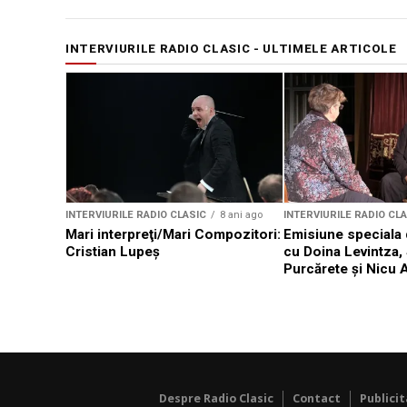
INTERVIURILE RADIO CLASIC - ULTIMELE ARTICOLE
INTERVIURILE RADIO CLASIC
8 ani ago
INTERVIURILE RADIO CL
Mari interpreţi/Mari Compozitori:
Emisiune speciala
Cristian Lupeș
cu Doina Levintza, 
Purcărete şi Nicu A
Despre Radio Clasic
Contact
Publici