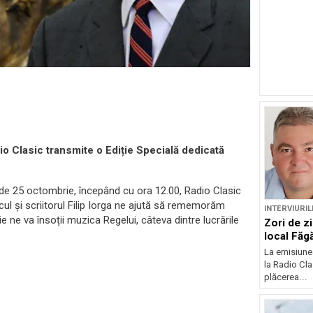
o Clasic transmite o Ediție Specială dedicată
 de 25 octombrie, începând cu ora 12.00, Radio Clasic
icul și scriitorul Filip Iorga ne ajută să rememorăm
INTERVIURIL
 ne va însoții muzica Regelui, câteva dintre lucrările
Zori de zi
local Făg
La emisiunea
la Radio Cl
plăcerea...