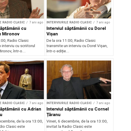
E RADIO CLASIC
7 ani ago
INTERVIURILE RADIO CLASIC
7 ani ago
săptămânii cu
Interviul săptămânii cu Dorel
u Mironov
Vișan
:00, Radio Clasic
De la ora 11:00, Radio Clasic
 interviu cu scriitorul
transmite un interviu cu Dorel Vișan,
ronov, într-o...
într-o ediție...
E RADIO CLASIC
7 ani ago
INTERVIURILE RADIO CLASIC
7 ani ago
săptămânii cu Adrian
Interviul săptămânii cu Cornel
u
Țăranu
ecembrie, de la ora 13:00,
Vineri, 6 decembrie, de la ora 13:00,
adio Clasic este
invitat la Radio Clasic este