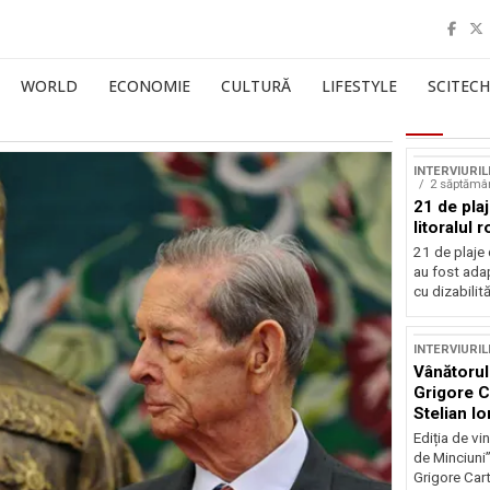
WORLD
ECONOMIE
CULTURĂ
LIFESTYLE
SCITECH
INTERVIURIL
2 săptămâ
21 de pla
litoralul
21 de plaje 
au fost ada
cu dizabilităț
INTERVIURIL
Vânătorul
Grigore Ca
Stelian I
Ediția de vi
de Minciuni”,
Grigore Cart