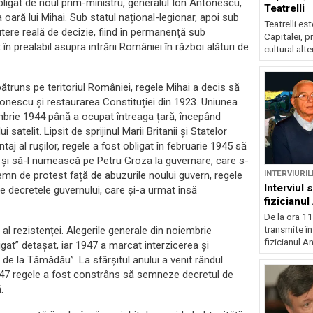
obligat de noul prim-ministru, generalul Ion Antonescu,
Teatrelli
oară lui Mihai. Sub statul național-legionar, apoi sub
Teatrelli est
utere reală de decizie, fiind în permanență sub
Capitalei, pr
în prealabil asupra intrării României în război alături de
cultural alte
pătruns pe teritoriul României, regele Mihai a decis să
tonescu și restaurarea Constituției din 1923. Uniunea
mbrie 1944 până a ocupat întreaga țară, începând
atelit. Lipsit de sprijinul Marii Britanii și Statelor
ntaj al rușilor, regele a fost obligat în februarie 1945 să
 și să-l numească pe Petru Groza la guvernare, care s-
INTERVIURIL
semn de protest față de abuzurile noului guvern, regele
Interviul 
e decretele guvernului, care și-a urmat însă
fizicianu
De la ora 11
transmite în
l al rezistenței. Alegerile generale din noiembrie
fizicianul An
gat” detașat, iar 1947 a marcat interzicerea și
 de la Tămădău”. La sfârșitul anului a venit rândul
1947 regele a fost constrâns să semneze decretul de
.