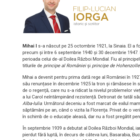
Mihai I
s-a născut pe 25 octombrie 1921, la Sinaia. El a fos
precum și între 6 septembrie 1940 și 30 decembrie 1947. Est
perioada celui de-al Doilea Război Mondial. Fiu al principe
titlurile de
principe al României
și
principe de Hohenzoll
Mihai a devenit pentru prima dată rege al României în 192
său renunțase în decembrie 1925 la tron și rămăsese în străi
de o regență, care nu s-a ridicat la nivelul problemelor vieț
a lui Carol neîntâmpinând rezistență. Detronat de tatăl său
Alba-Iulia
. Următorul deceniu a fost marcat de exilul mam
săptămâni pe an, când o vizita la Florența. Privat de o verit
în schimb de o educație aleasă, dar nu a fost pregătit pe
În septembrie 1939 a debutat al Doilea Război Mondial, ia
pierdut fără luptă, în decurs de câteva luni, Basarabia, Bu