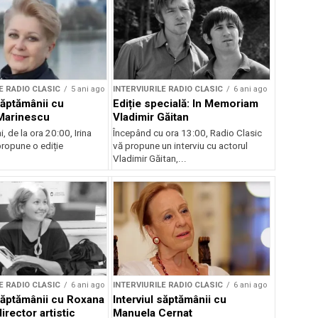
E RADIO CLASIC
5 ani ago
INTERVIURILE RADIO CLASIC
6 ani ago
săptămânii cu
Ediție specială: In Memoriam
Marinescu
Vladimir Găitan
, de la ora 20:00, Irina
Începând cu ora 13:00, Radio Clasic
ropune o ediție
vă propune un interviu cu actorul
Vladimir Găitan,...
E RADIO CLASIC
6 ani ago
INTERVIURILE RADIO CLASIC
6 ani ago
 săptămânii cu Roxana
Interviul săptămânii cu
irector artistic
Manuela Cernat