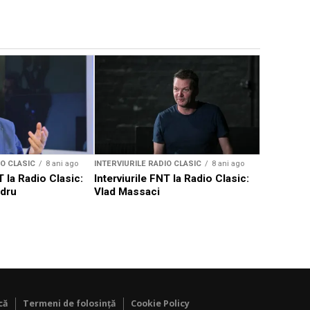
INTERVIURIL
Interviuri
Radu Afri
IO CLASIC
8 ani ago
INTERVIURILE RADIO CLASIC
8 ani ago
T la Radio Clasic:
Interviurile FNT la Radio Clasic:
ndru
Vlad Massaci
că
Termeni de folosință
Cookie Policy