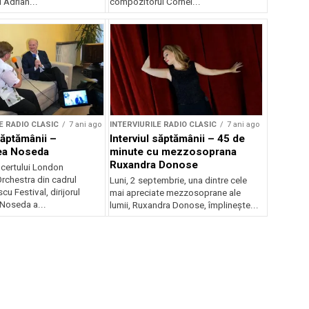
 Adrian...
compozitorul Cornel...
E RADIO CLASIC
7 ani ago
INTERVIURILE RADIO CLASIC
7 ani ago
săptămânii –
Interviul săptămânii – 45 de
ea Noseda
minute cu mezzosoprana
Ruxandra Donose
ncertului London
chestra din cadrul
Luni, 2 septembrie, una dintre cele
u Festival, dirijorul
mai apreciate mezzosoprane ale
Noseda a...
lumii, Ruxandra Donose, împlineşte...