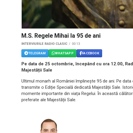
M.S. Regele Mihai la 95 de ani
INTERVIURILE RADIO CLASIC
00:13
TELEGRAM
WHATSAPP
FACEBOOK
Pe data de 25 octombrie, începând cu ora 12.00, Radi
Majestății Sale
Ultimul monarh al României împlinește 95 de ani. Pe data
transmite o Ediție Specială dedicată Majestății Sale. Istor
momente importante din viața Regelui. În această călătorie
preferate ale Majestății Sale.