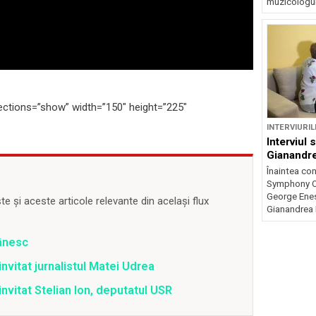
muzicologul
ections=”show” width=”150″ height=”225″
INTERVIURIL
Interviul 
Gianandr
Înaintea co
Symphony Or
George Enesc
 și aceste articole relevante din același flux
Gianandrea 
mânesc
nvitat jurnalistul Matei Udrea
nvitat Stelian Ion, deputatul USR