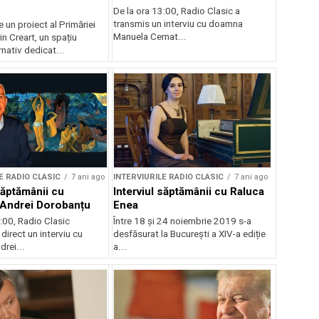
De la ora 13:00, Radio Clasic a
transmis un interviu cu doamna
e un proiect al Primăriei
Manuela Cernat...
in Creart, un spațiu
rnativ dedicat...
E RADIO CLASIC
7 ani ago
INTERVIURILE RADIO CLASIC
7 ani ago
săptămânii cu
Interviul săptămânii cu Raluca
l Andrei Dorobanțu
Enea
:00, Radio Clasic
Între 18 și 24 noiembrie 2019 s-a
 direct un interviu cu
desfăsurat la București a XIV-a ediție
drei...
a...