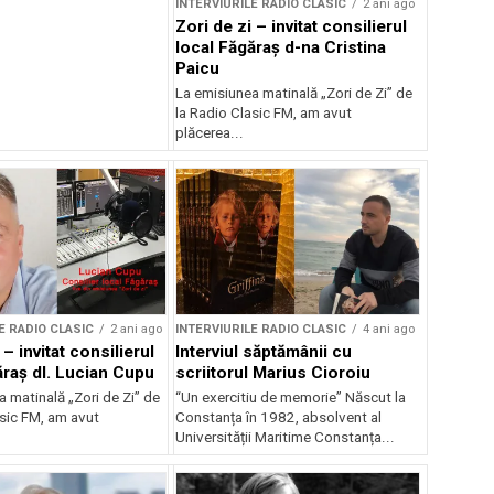
INTERVIURILE RADIO CLASIC
2 ani ago
Zori de zi – invitat consilierul
local Făgăraș d-na Cristina
Paicu
La emisiunea matinală „Zori de Zi” de
la Radio Clasic FM, am avut
plăcerea...
E RADIO CLASIC
2 ani ago
INTERVIURILE RADIO CLASIC
4 ani ago
 – invitat consilierul
Interviul săptămânii cu
ăraș dl. Lucian Cupu
scriitorul Marius Cioroiu
 matinală „Zori de Zi” de
“Un exercitiu de memorie” Născut la
asic FM, am avut
Constanța în 1982, absolvent al
Universității Maritime Constanța...