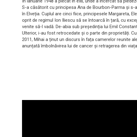
În ianuarie 1948 a plecat în exil, unde a încercat să pledeze 
S-a căsătorit cu principesa Ana de Bourbon-Parma și s-au 
în Elveția. Cuplul are cinci fiice, principesele Margareta, E
oprit de regimul Ion Iliescu să se întoarcă în țară, cu exc
venite să-l vadă. De-abia sub președinția lui Emil Constan
Ulterior, i-au fost retrocedate și o parte din proprietăți. C
2011, Mihai a ținut un discurs în fața camerelor reunite a
anunțată îmbolnăvirea lui de cancer și retragerea din viața