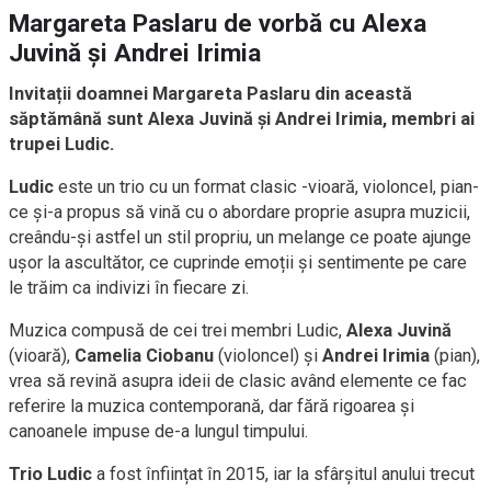
Margareta Paslaru de vorbă cu Alexa
Juvină și Andrei Irimia
Invitații doamnei Margareta Paslaru din această
săptămână sunt Alexa Juvină și Andrei Irimia, membri ai
trupei Ludic.
Ludic
este un trio cu un format clasic -vioară, violoncel, pian-
ce și-a propus să vină cu o abordare proprie asupra muzicii,
creându-și astfel un stil propriu, un melange ce poate ajunge
ușor la ascultător, ce cuprinde emoții și sentimente pe care
le trăim ca indivizi în fiecare zi.
Muzica compusă de cei trei membri Ludic,
Alexa Juvină
(vioară),
Camelia Ciobanu
(violoncel) și
Andrei Irimia
(pian),
vrea să revină asupra ideii de clasic având elemente ce fac
referire la muzica contemporană, dar fără rigoarea și
canoanele impuse de-a lungul timpului.
Trio Ludic
a fost înființat în 2015, iar la sfârșitul anului trecut