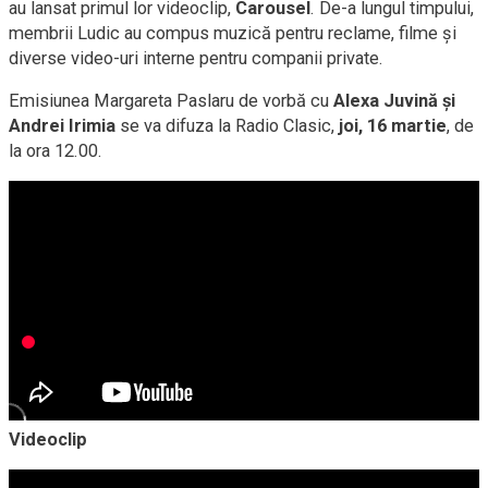
au lansat primul lor videoclip,
Carousel
. De-a lungul timpului,
membrii Ludic au compus muzică pentru reclame, filme și
diverse video-uri interne pentru companii private.
Emisiunea Margareta Paslaru de vorbă cu
Alexa Juvină și
Andrei Irimia
se va difuza la Radio Clasic,
joi, 16 martie
, de
la ora 12.00.
Videoclip