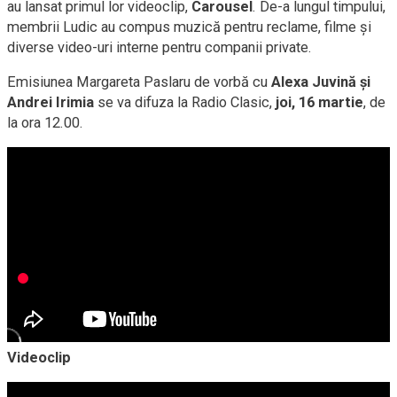
au lansat primul lor videoclip,
Carousel
. De-a lungul timpului,
membrii Ludic au compus muzică pentru reclame, filme și
diverse video-uri interne pentru companii private.
Emisiunea Margareta Paslaru de vorbă cu
Alexa Juvină și
Andrei Irimia
se va difuza la Radio Clasic,
joi, 16 martie
, de
la ora 12.00.
Videoclip