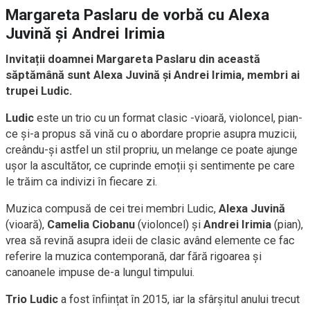
Margareta Paslaru de vorbă cu Alexa
Juvină și Andrei Irimia
Invitații doamnei Margareta Paslaru din această
săptămână sunt Alexa Juvină și Andrei Irimia, membri ai
trupei Ludic.
Ludic
este un trio cu un format clasic -vioară, violoncel, pian-
ce și-a propus să vină cu o abordare proprie asupra muzicii,
creându-și astfel un stil propriu, un melange ce poate ajunge
ușor la ascultător, ce cuprinde emoții și sentimente pe care
le trăim ca indivizi în fiecare zi.
Muzica compusă de cei trei membri Ludic,
Alexa Juvină
(vioară),
Camelia Ciobanu
(violoncel) și
Andrei Irimia
(pian),
vrea să revină asupra ideii de clasic având elemente ce fac
referire la muzica contemporană, dar fără rigoarea și
canoanele impuse de-a lungul timpului.
Trio Ludic
a fost înființat în 2015, iar la sfârșitul anului trecut