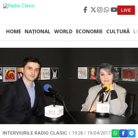
LIVE
HOME
NAȚIONAL
WORLD
ECONOMIE
CULTURĂ
L
INTERVIURILE RADIO CLASIC
19:28 / 19/04/2017
WHATSAPP
FACEBO
TEL