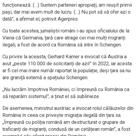
funcționează. (…) Suntem parteneri apropiați, am reușit primii
pași, dar mai avem mult de lucru. (…) Nu pot să vă ofer azi o
dată”, a afirmat el, potrivit Agerpres.
Cu toate acestea, jurnaliștii români i-au spus oficialului de la
Viena că Germania, țară care atrage cei mai mulți migranți
ilegali, a fost de acord ca România să intre în Schengen.
Cu privire la aceasta, Gerhard Karner a invocat că Austria a
avut „peste 110.000 de solicitanți de azil” în 2022, iar acesta
ar fi cel mai mare număr raportat la populație, deși țara sa nu
are graniță externă a spațiului Schengen.
„Nu lucrăm împotriva României, ci împreună cu România ca
să reparăm sistemul”, a ținut el să sublinieze.
De asemenea, ministrul austriac a invocat rolul călăuzelor din
România în ceea ce privește migrația ilegală din țara sa.
„Împreună cu poliția română am destructurat o grupare de
traficanți de migranți, condusă de un cetățean român”, a fost