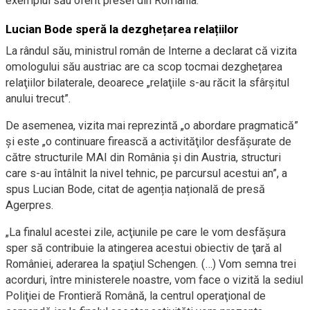
exemplul său oferit presei din România.
Lucian Bode speră la dezghețarea relațiilor
La rândul său, ministrul român de Interne a declarat că vizita
omologului său austriac are ca scop tocmai dezghețarea
relaţiilor bilaterale, deoarece „relaţiile s-au răcit la sfârşitul
anului trecut”.
De asemenea, vizita mai reprezintă „o abordare pragmatică”
și este „o continuare firească a activităţilor desfăşurate de
către structurile MAI din România şi din Austria, structuri
care s-au întâlnit la nivel tehnic, pe parcursul acestui an”, a
spus Lucian Bode, citat de agenția națională de presă
Agerpres.
„La finalul acestei zile, acţiunile pe care le vom desfăşura
sper să contribuie la atingerea acestui obiectiv de ţară al
României, aderarea la spaţiul Schengen. (…) Vom semna trei
acorduri, între ministerele noastre, vom face o vizită la sediul
Poliţiei de Frontieră Română, la centrul operaţional de