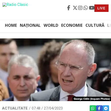
LIVE
HOME
NAȚIONAL
WORLD
ECONOMIE
CULTURĂ
L
ACTUALITATE
07:48 / 27/04/2023
WHATSAPP
FACEBO
TEL