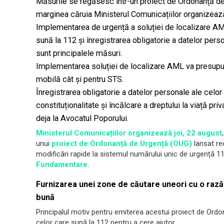
Măsurile se regăsesc într-un proiect de Ordonanță de 
marginea căruia Ministerul Comunicațiilor organizează
Implementarea de urgență a soluției de localizare AM
sună la 112 și înregistrarea obligatorie a datelor pers
sunt principalele măsuri.
Implementarea soluției de localizare AML va presupune
mobilă cât și pentru STS.
Înregistrarea obligatorie a datelor personale ale celo
constituționalitate și încălcare a dreptului la viață p
deja la Avocatul Poporului.
Ministerul Comunicațiilor organizează joi, 22 august
unui
proiect de Ordonanță de Urgență (OUG)
lansat re
modificări rapide la sistemul numărului unic de urgență 1
Fundamentare.
Furnizarea unei zone de căutare uneori cu o rază
bună
Principalul motiv pentru emiterea acestui proiect de Ordon
celor care sună la 112 pentru a cere ajutor.