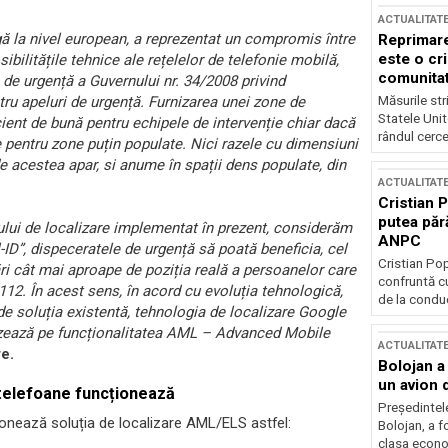
ACTUALITAT
rgă la nivel european, a reprezentat un compromis între
Reprimare
este o cri
sibilitățile tehnice ale rețelelor de telefonie mobilă,
comunitate
 de urgență a Guvernului nr. 34/2008 privind
Măsurile stri
tru apeluri de urgență. Furnizarea unei zone de
Statele Unit
ient de bună pentru echipele de intervenție chiar dacă
rândul cerce
 pentru zone puțin populate. Nici razele cu dimensiuni
e acestea apar, si anume în spații dens populate, din
ACTUALITAT
Cristian 
putea păr
lui de localizare implementat în prezent, considerăm
ANPC
ID”, dispeceratele de urgență să poată beneficia, cel
Cristian Po
ări cât mai aproape de poziția reală a persoanelor care
confruntă cu
 112. În acest sens, în acord cu evoluția tehnologică,
de la conduc
de soluția existentă, tehnologia de localizare Google
zează pe funcționalitatea AML – Advanced Mobile
ACTUALITAT
e.
Bolojan a
un avion d
 telefoane funcționează
Președintele
onează soluția de localizare AML/ELS astfel:
Bolojan, a f
clasa econom