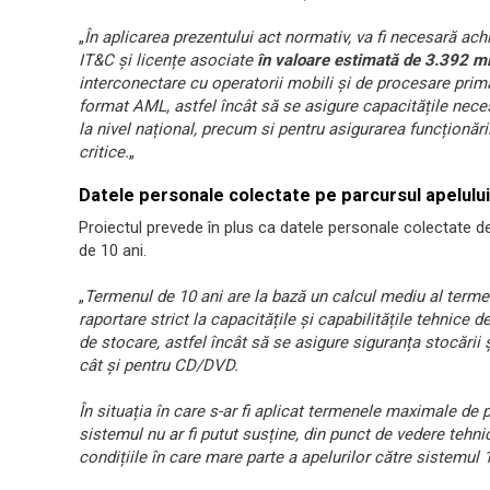
„
În aplicarea prezentului act normativ, va fi necesară a
IT&C și licențe asociate
în valoare estimată de 3.392 mii
interconectare cu operatorii mobili și de procesare primar
format AML, astfel încât să se asigure capacitățile nece
la nivel național, precum si pentru asigurarea funcționăr
critice.
„
Datele personale colectate pe parcursul apelului 
Proiectul prevede în plus ca datele personale colectate de
de 10 ani.
„
Termenul de 10 ani are la bază un calcul mediu al termen
raportare strict la capacitățile și capabilitățile tehnic
de stocare, astfel încât să se asigure siguranța stocării ș
cât și pentru CD/DVD.
În situația în care s-ar fi aplicat termenele maximale de pr
sistemul nu ar fi putut susține, din punct de vedere tehnic,
condițiile în care mare parte a apelurilor către sistemul 