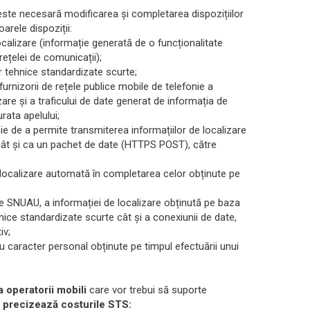
 este necesară modificarea și completarea dispozițiilor
arele dispoziții:
 localizare (informație generată de o funcționalitate
rețelei de comunicații);
 tehnice standardizate scurte;
urnizorii de rețele publice mobile de telefonie a
are și a traficului de date generat de informația de
rata apelului;
nie de a permite transmiterea informațiilor de localizare
cât și ca un pachet de date (HTTPS POST), către
e localizare automată în completarea celor obținute pe
tre SNUAU, a informației de localizare obținută pe baza
nice standardizate scurte cât și a conexiunii de date,
iv;
u caracter personal obținute pe timpul efectuării unui
 operatorii mobili
care vor trebui să suporte
 precizează costurile STS: