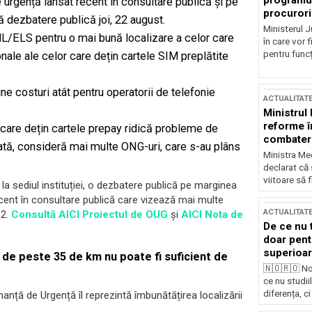
programul
urgență lansat recent în consultare publică și pe
procurori
 dezbatere publică joi, 22 august.
Ministerul Ju
L/ELS pentru o mai bună localizare a celor care
în care vor f
pentru funcți
onale ale celor care dețin cartele SIM preplătite
 costuri atât pentru operatorii de telefonie
ACTUALITAT
Ministrul
reforme î
r care dețin cartele prepay ridică probleme de
combaterea
rivată, consideră mai multe ONG-uri, care s-au plâns
Ministra Med
declarat că
viitoare să 
, la sediul instituției, o dezbatere publică pe marginea
cent în consultare publică care vizează mai multe
ACTUALITAT
12.
Consultă AICI Proiectul de OUG
și
AICI Nota de
De ce nu 
doar pentr
superioar
 de peste 35 de km nu poate fi suficient de
🇳🇴🇷🇴 No
ce nu studii
diferența, ci
anță de Urgență îl reprezintă îmbunătățirea localizării