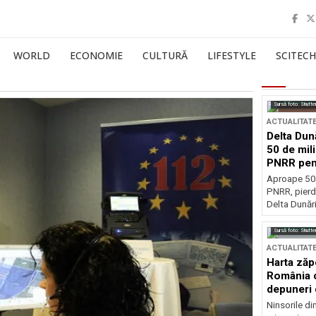
WORLD
ECONOMIE
CULTURĂ
LIFESTYLE
SCITECH
Sursă foto: Shutte
ACTUALITAT
Delta Dun
50 de mil
PNRR pen
esențiale
Aproape 50 
PNRR, pierdu
Delta Dunării
Sursă foto: Shutte
ACTUALITAT
Harta zăp
România c
depuneri 
Ninsorile di