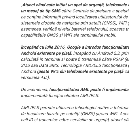
„
Atunci când este inițiat un apel de urgență
,
telefoanele
m
un mesaj de tip SMS
către Centrele de preluare a apelur
ce conține informații privind localizarea utilizatorului de
sistemele globale de navigație prin satelit (GNSS), WiFi 
asemenea, verifică nivelul bateriei telefonului, aceasta t
capabilitățile GNSS și WiFi ale terminalului mobil.
Începând cu iulie 2016, Google a introdus funcționalita
Android existente pe piață
, începând cu Android 2.3, pri
calculată în terminal si poate fi transmisă către PSAP (
SMS sau Data SMS. Tehnologia AML/ELS funcționează pe
Android (
peste 99% din telefoanele existente pe piață
ca
versiunea 4.0.).
De asemenea,
funcționalitatea AML poate fi implementat
implementată funcționalitatea AML/ELS.
AML/ELS permite utilizarea tehnologiei native a telefoane
de localizare bazate pe sateliți (GNSS) și/sau WiFi. Acest
cell-ID și transmise către serviciile de urgență, atunci c