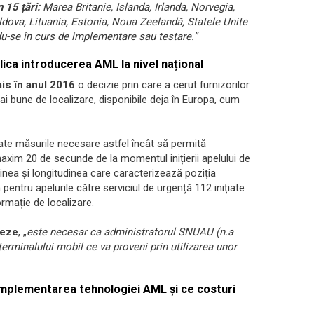
 15 țări:
Marea Britanie, Islanda, Irlanda, Norvegia,
ldova, Lituania, Estonia, Noua Zeelandă, Statele Unite
ndu-se în curs de implementare sau testare.”
lica introducerea AML la nivel național
is în anul 2016
o decizie prin care a cerut furnizorilor
ai bune de localizare, disponibile deja în Europa, cum
ate măsurile necesare astfel încât să permită
axim 20 de secunde de la momentul inițierii apelului de
dinea și longitudinea care caracterizează poziția
pentru apelurile către serviciul de urgență 112 inițiate
rmație de localizare.
neze
, „
este necesar ca administratorul SNUAU (n.a
 terminalului mobil ce va proveni prin utilizarea unor
 implementarea tehnologiei AML și ce costuri