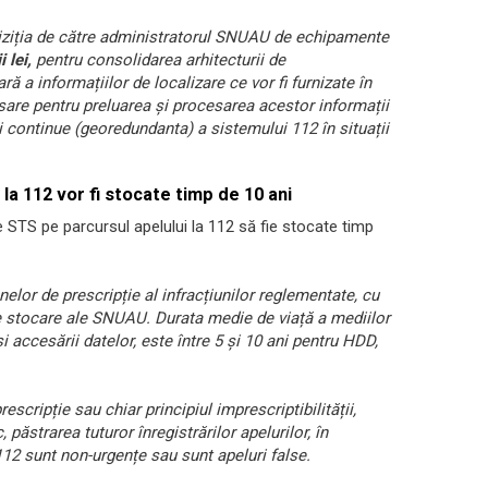
chiziția de către administratorul SNUAU de echipamente
 lei,
pentru consolidarea arhitecturii de
ă a informațiilor de localizare ce vor fi furnizate în
sare pentru preluarea și procesarea acestor informații
ii continue (georedundanta) a sistemului 112 în situații
la 112 vor fi stocate timp de 10 ani
 STS pe parcursul apelului la 112 să fie stocate timp
elor de prescripție al infracțiunilor reglementate, cu
e de stocare ale SNUAU. Durata medie de viață a mediilor
i accesării datelor, este între 5 și 10 ani pentru HDD,
escripție sau chiar principiul imprescriptibilității,
 păstrarea tuturor înregistrărilor apelurilor, în
112 sunt non-urgențe sau sunt apeluri false.