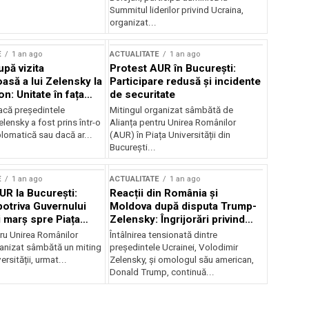
Summitul liderilor privind Ucraina,
organizat...
E
1 an ago
ACTUALITATE
1 an ago
upă vizita
Protest AUR în București:
asă a lui Zelensky la
Participare redusă și incidente
n: Unitate în fața
de securitate
inii
acă președintele
Mitingul organizat sâmbătă de
lensky a fost prins într-o
Alianța pentru Unirea Românilor
lomatică sau dacă ar...
(AUR) în Piața Universității din
București...
E
1 an ago
ACTUALITATE
1 an ago
UR la București:
Reacții din România și
potriva Guvernului
Moldova după disputa Trump-
i marș spre Piața
Zelensky: Îngrijorări privind
securitatea regională
tru Unirea Românilor
Întâlnirea tensionată dintre
anizat sâmbătă un miting
președintele Ucrainei, Volodimir
ersității, urmat...
Zelensky, și omologul său american,
Donald Trump, continuă...