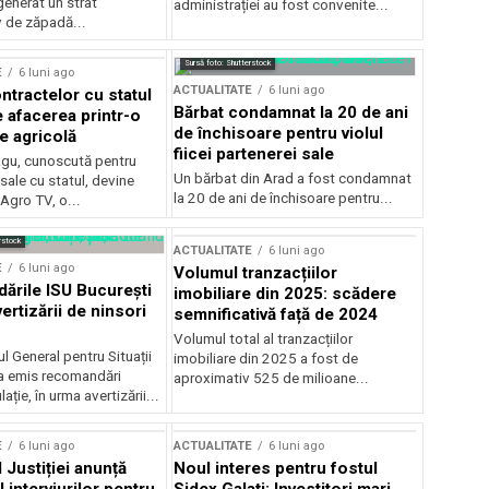
generat un strat
administrației au fost convenite...
v de zăpadă...
Sursă foto: Shutterstock
E
6 luni ago
ACTUALITATE
6 luni ago
ntractelor cu statul
Bărbat condamnat la 20 de ani
e afacerea printr-o
de închisoare pentru violul
e agricolă
fiicei partenerei sale
gu, cunoscută pentru
Un bărbat din Arad a fost condamnat
sale cu statul, devine
la 20 de ani de închisoare pentru...
 Agro TV, o...
rstock
ACTUALITATE
6 luni ago
E
6 luni ago
Volumul tranzacțiilor
rile ISU București
imobiliare din 2025: scădere
ertizării de ninsori
semnificativă față de 2024
Volumul total al tranzacțiilor
l General pentru Situații
imobiliare din 2025 a fost de
a emis recomandări
aproximativ 525 de milioane...
ție, în urma avertizării...
E
6 luni ago
ACTUALITATE
6 luni ago
 Justiției anunță
Noul interes pentru fostul