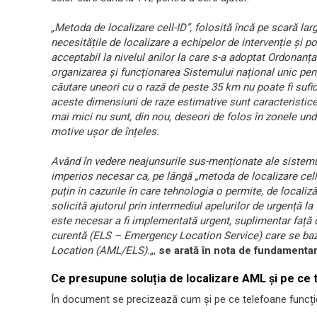
„Metoda de localizare cell-ID”, folosită încă pe scară la
necesitățile de localizare a echipelor de intervenție și po
acceptabil la nivelul anilor la care s-a adoptat Ordonanța
organizarea și funcționarea Sistemului național unic pen
căutare uneori cu o rază de peste 35 km nu poate fi sufic
aceste dimensiuni de raze estimative sunt caracteristice
mai mici nu sunt, din nou, deseori de folos în zonele und
motive ușor de înțeles.
Având în vedere neajunsurile sus-menționate ale sistemu
imperios necesar ca, pe lângă „metoda de localizare cell-
puțin în cazurile în care tehnologia o permite, de localiz
solicită ajutorul prin intermediul apelurilor de urgență la
este necesar a fi implementată urgent, suplimentar față 
curentă (ELS – Emergency Location Service) care se ba
Location (AML/ELS).
„,
se arată în nota de fundamentar
Ce presupune soluția de localizare AML și pe ce
În document se precizează cum și pe ce telefoane funcți