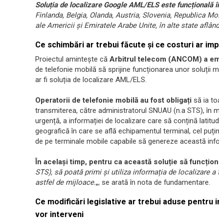
Soluția de localizare Google AML/ELS este funcțională în
Finlanda, Belgia, Olanda, Austria, Slovenia, Republica Mo
ale Americii și Emiratele Arabe Unite, în alte state aflâ
Ce schimbări ar trebui făcute și ce costuri ar imp
Proiectul amintește că
Arbitrul telecom (ANCOM) a em
de telefonie mobilă să sprijine funcționarea unor soluții m
ar fi soluția de localizare AML/ELS.
Operatorii de telefonie mobilă au fost obligați
să ia to
transmiterea, către administratorul SNUAU (n.a STS), în m
urgență, a informației de localizare care să conțină latitu
geografică în care se află echipamentul terminal, cel puțin 
de pe terminale mobile capabile să genereze această info
În același timp, pentru ca această soluție să funcțio
STS), să poată primi și utiliza informația de localizare a
astfel de mijloace.
„, se arată în nota de fundamentare.
Ce modificări legislative ar trebui aduse pentru
vor interveni