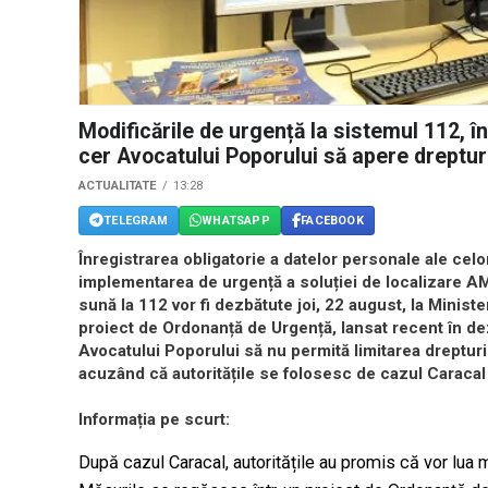
Modificările de urgență la sistemul 112, 
cer Avocatului Poporului să apere drepturil
ACTUALITATE
13:28
TELEGRAM
WHATSAPP
FACEBOOK
Înregistrarea obligatorie a datelor personale ale celo
implementarea de urgență a soluției de localizare A
sună la 112 vor fi dezbătute joi, 22 august, la Minist
proiect de Ordonanță de Urgență, lansat recent în d
Avocatului Poporului să nu permită limitarea drepturi
acuzând că autoritățile se folosesc de cazul Caracal 
Informația pe scurt:
După cazul Caracal, autoritățile au promis că vor lua