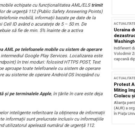
obile echipate cu funcționalitatea AML/ELS
trimit
ilor de urgență 112 (Public Safety Answering Points)
 telefonie mobilă, informații bazate pe date de la
și Cell ID având o acuratețe de 5 – 50 m. De
ACTUALITAT
Ucraina d
rebuie să fie de min. 5% înainte de a activa
dezastruo
Washingto
incertitud
Indiferent d
tea AML pe telefoanele mobile cu sistem de operare
Volodimir Ze
n intermediul Google Play Services. Localizarea este
capcană dip
endpoint) în trei moduri: folosind HTTPS POST, Text
 aproape toate telefoanele cu sistem de operare
re au sisteme de operare Android OS începând cu
ACTUALITAT
Protest A
Miting îm
ă și pe terminalele Apple
, în țările în care este deja
Ciolacu ș
Victoriei
Alianța pen
(AUR) a org
lor inteligente referitoare la obținerea de informații
în Piața Univ
e informații sunt prelucrate inclusiv cu informațiile
ând utilizatorul apelează numărul de urgență 112.