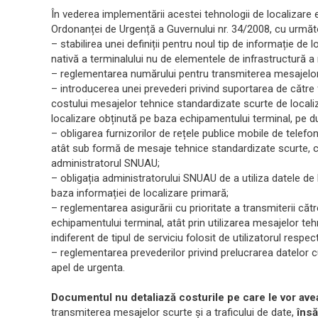
În vederea implementării acestei tehnologii de localizare
Ordonanței de Urgență a Guvernului nr. 34/2008, cu următo
– stabilirea unei definiții pentru noul tip de informație de
nativă a terminalului nu de elementele de infrastructură a 
– reglementarea numărului pentru transmiterea mesajelor
– introducerea unei prevederi privind suportarea de către f
costului mesajelor tehnice standardizate scurte de localiz
localizare obținută pe baza echipamentului terminal, pe du
– obligarea furnizorilor de rețele publice mobile de telefo
atât sub formă de mesaje tehnice standardizate scurte, 
administratorul SNUAU;
– obligația administratorului SNUAU de a utiliza datele d
baza informației de localizare primară;
– reglementarea asigurării cu prioritate a transmiterii că
echipamentului terminal, atât prin utilizarea mesajelor teh
indiferent de tipul de serviciu folosit de utilizatorul respect
– reglementarea prevederilor privind prelucrarea datelor c
apel de urgenta.
Documentul nu detaliază costurile pe care le vor avea
transmiterea mesajelor scurte și a traficului de date,
însă