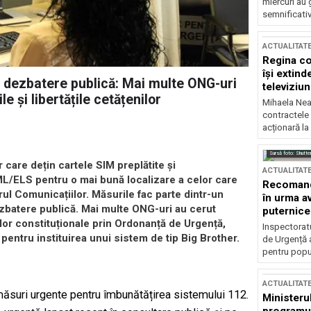
miercuri au 
semnificati
ACTUALITAT
Regina co
își extind
în dezbatere publică: Mai multe ONG-uri
televiziun
e și libertățile cetățenilor
Mihaela Nea
contractele 
acționară la
Sursă foto: Shutte
r care dețin cartele SIM preplătite și
ACTUALITAT
ML/ELS pentru o mai bună localizare a celor care
Recomandă
erul Comunicațiilor. Măsurile fac parte dintr-un
în urma av
ezbatere publică. Mai multe ONG-uri au cerut
puternice
lor constituționale prin Ordonanță de Urgență,
Inspectoratu
pentru instituirea unui sistem de tip Big Brother.
de Urgență 
pentru popula
ACTUALITAT
 măsuri urgente pentru îmbunătățirea sistemului 112.
Ministerul