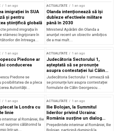
E
1 an ago
ACTUALITATE
1 an ago
a imigrației în SUA
Olanda intenționează să își
ză și pentru
dubleze efectivele militare
a științifică globală
până în 2030
cte privind imigrația în
Ministerul Apărării din Olanda a
e stârnesc îngrijorare în
anunțat recent un obiectiv ambițios
tătorilor din întreaga...
de a mai mult...
E
1 an ago
ACTUALITATE
1 an ago
Popescu Piedone ar
Judecătoria Sectorului 1,
ăsi conducerea
așteptată să se pronunțe
asupra contestației lui Călin
Georgescu privind controlul
pescu Piedone se
Judecătoria Sectorului 1 urmează să
judiciar
 posibilitatea de a pleca
se pronunțe luni asupra contestației
erea Autorității...
formulate de Călin Georgescu...
E
1 an ago
ACTUALITATE
1 an ago
 plecat la Londra cu
Ilie Bolojan, la Summitul
e linie
liderilor privind Ucraina:
România susține un dialog
 interimar al României, Ilie
transatlantic pentru securitate
ost surprins călătorind la
Președintele interimar al României, Ilie
și stabilitate
ic într-un...
Bolojan, participă duminică la