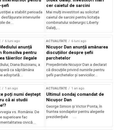
 interviurilor pentru
Sidex Galați: Investitori mari
-șefi
cer caietul de sarcini
stiției a stabilit perioada
Mai mulți investitori au solicitat
i desfășurate interviurile
caietul de sarcini pentru licitația
ile de...
combinatului siderurgic Liberty
Galați,...
E
6 luni ago
ACTUALITATE
6 luni ago
 Mediului anunță
Nicușor Dan anunță amânarea
n Romsilva pentru
discuțiilor despre șefii
 tăierilor ilegale
parchetelor
iului, Diana Buzoianu, a
Președintele Nicușor Dan a declarat
 speră ca săptămâna
că discuțiile privind numirile pentru
fie adoptată...
șefii parchetelor și serviciilor...
E
1 an ago
ACTUALITATE
1 an ago
te poți numi deștept
Ultimul sondaj comandat de
u că ai studii
Nicușor Dan
e!?
George Simion și Victor Ponta, în
fruntea sondajelor pentru alegerile
rvegia vs. România: De
prezidențiale ...
le superioare fac
 mentalitatea civică...