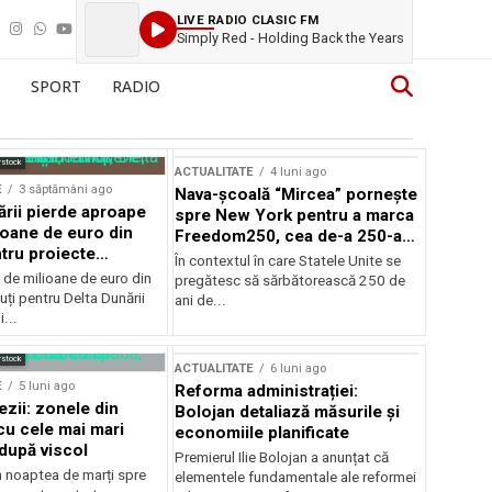
LIVE RADIO CLASIC FM
Toni Braxton - Spanish Guitar
SPORT
RADIO
rstock
ACTUALITATE
4 luni ago
E
3 săptămâni ago
Nava-școală “Mircea” pornește
ării pierde aproape
spre New York pentru a marca
ioane de euro din
Freedom250, cea de-a 250-a
tru proiecte
aniversare a Statelor Unite
În contextul în care Statele Unite se
de milioane de euro din
pregătesc să sărbătorească 250 de
ți pentru Delta Dunării
ani de...
...
rstock
ACTUALITATE
6 luni ago
E
5 luni ago
Reforma administrației:
ezii: zonele din
Bolojan detaliază măsurile și
u cele mai mari
economiile planificate
după viscol
Premierul Ilie Bolojan a anunțat că
n noaptea de marți spre
elementele fundamentale ale reformei