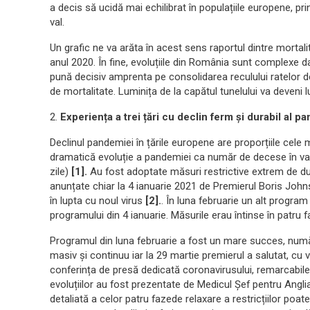
a decis să ucidă mai echilibrat în populațiile europene, pr
val.
Un grafic ne va arăta în acest sens raportul dintre mortali
anul 2020. În fine, evoluțiile din România sunt complexe da
pună decisiv amprenta pe consolidarea reculului ratelor de 
de mortalitate. Luminița de la capătul tunelului va deveni 
2.
Experiența a trei țări cu declin ferm și durabil al p
Declinul pandemiei în țările europene are proporțiile cele
dramatică evoluție a pandemiei ca număr de decese în valul
zile)
[1].
Au fost adoptate măsuri restrictive extrem de du
anunțate chiar la 4 ianuarie 2021 de Premierul Boris John
în lupta cu noul virus
[2].
. În luna februarie un alt progra
programului din 4 ianuarie. Măsurile erau întinse în patru f
Programul din luna februarie a fost un mare succes, număr
masiv și continuu iar la 29 martie premierul a salutat, cu vă
conferința de presă dedicată coronavirusului, remarcabil
evoluțiilor au fost prezentate de Medicul Șef pentru Anglia
detaliată a celor patru fazede relaxare a restricțiilor poat