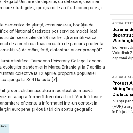
lă: Regatul Unit are de departe, cu detașare, cea mai
n care strategiile și programele au fost concepute și
ACTUALITAT
ale oamenilor de știință, comunicarea, bogăția de
Ucraina d
fice of National Statistics pot servi ca model. Iată
dezastruo
istru din seara zilei de 29 martie: „Și amintiți-vă că
Washingto
 drumul de a continua foaia noastră de parcurs prudentă
incertitud
Indiferent d
i amintiți-vă de mâini, față, distanțare și aer proaspăt”.
Volodimir Ze
capcană dip
e lumii științifice. Faimoasa University College London
oluțiilor pandemiei în Marea Britanie și la 7 aprilie a
ității colective la 12 aprilie, proporția populației
ACTUALITAT
 să ajungă la 73,4 l la sută
[7]
.
Protest A
Miting îm
nit și consolidării acestuia în context de masivă
Ciolacu ș
izare asupra formei întregului articol. Vor fi folosite
Victoriei
Alianța pen
ansmitere eficientă a informației într-un context în
(AUR) a org
de țări europene și două țări din spațiu geografic
în Piața Univ