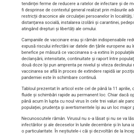
tendinței ferme de reducere a ratelor de infectare și de mor
fi desprinse de contextul general realizat prin măsurile ad
restricții draconice ale circulației persoanelor în localități, î
distanțarea socială, instalarea izolării și carantinei, pede
atingând drepturi și libertăți ale omului.
Campaniile de vaccinare erau și rămân indispensabile reduc
expusă riscului infectării iar datele din țările europene 
benefice pe măsură ce vaccinarea s-a extins în populațiile
declanșării, intensitate, continuitate și raport între popul
două doze își pun amprenta pe nivelul și viteza declinului r
vaccinarea se află în proces de extindere rapidă iar poziția
pandemiei este în schimbare continuă.
Tabloul prezentat în articol este cel de până la 11 aprilie
fluide și schimbări rapide au permanent loc. Chiar dacă op
până acum în lupta cu noul virus în cele trei valuri ale pa
populației, prudența și avertismentele își au un loc major 
Necunoscutele rămân. Virusul nu s-a lăsat și nu se va lăsa
infectărilor și ale deceselor în lunile decembrie și în luna
o particularitate. În neștiutele-i căi și dezvoltări de la în