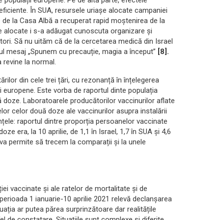
e populații europene. Pe de altă parte, efectele
e eficiente. În SUA, resursele uriașe alocate campaniei
 de la Casa Albă a recuperat rapid moștenirea de la
le alocate i s-a adăugat cunoscuta organizare și
tori. Să nu uităm că de la cercetarea medică din Israel
utul mesaj „Spunem cu precauție, magia a început”
[8].
 revine la normal.
lor din cele trei țări, cu rezonanță în înțelegerea
țări europene. Este vorba de raportul dinte populația
 doze. Laboratoarele producătorilor vaccinurilor aflate
or celor două doze ale vaccinurilor asupra instalării
rențele: raportul dintre proporția persoanelor vaccinate
ze era, la 10 aprilie, de 1,1 în Israel, 1,7 în SUA și 4,6
 va permite să trecem la comparații și la unele
ției vaccinate și ale ratelor de mortalitate și de
n perioada 1 ianuarie-10 aprilie 2021 relevă declanșarea
uația ar putea părea surprinzătoare dar realitățile
el de constatare. Situațiile sunt complexe și diferite