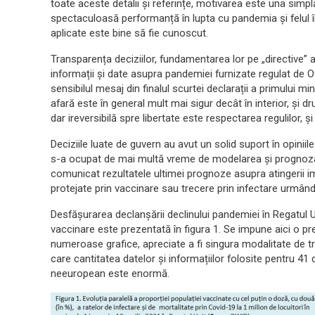
toate aceste detalii și referințe, motivarea este una simp
spectaculoasă performanță în lupta cu pandemia și felul î
aplicate este bine să fie cunoscut.
Transparența deciziilor, fundamentarea lor pe „directive” 
informații și date asupra pandemiei furnizate regulat de Of
sensibilul mesaj din finalul scurtei declarații a primului min
afară este în general mult mai sigur decât în interior, și
dar ireversibilă spre libertate este respectarea regulilor, ș
Deciziile luate de guvern au avut un solid suport în opiniil
s-a ocupat de mai multă vreme de modelarea și prognoza ev
comunicat rezultatele ultimei prognoze asupra atingerii imun
protejate prin vaccinare sau trecere prin infectare urmând
Desfășurarea declanșării declinului pandemiei în Regatul U
vaccinare este prezentată în figura 1. Se impune aici o prec
numeroase grafice, apreciate a fi singura modalitate de tr
care cantitatea datelor și informațiilor folosite pentru 41 
neeuropean este enormă.