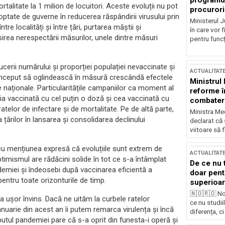
programul
talitate la 1 milion de locuitori. Aceste evoluții nu pot
procurori
optate de guverne în reducerea răspândirii virusului prin
Ministerul Ju
ntre localități și între țări, purtarea măștii și
în care vor f
psirea nerespectării măsurilor, unele dintre măsuri
pentru funcți
erii numărului și proporției populației nevaccinate și
ACTUALITAT
au început să oglindească în măsură crescândă efectele
Ministrul
 naționale. Particularitățile campaniilor ca moment al
reforme î
ația vaccinată cu cel puțin o doză și cea vaccinată cu
combaterea
atelor de infectare și de mortalitate. Pe de altă parte,
Ministra Med
 țărilor în lansarea și consolidarea declinului
declarat că
viitoare să 
, cu mențiunea expresă că evoluțiile sunt extrem de
ACTUALITAT
timismul are rădăcini solide în tot ce s-a întâmplat
De ce nu 
ndemiei și îndeosebi după vaccinarea eficientă a
doar pentr
pentru toate orizonturile de timp.
superioar
🇳🇴🇷🇴 No
 ușor învins. Dacă ne uităm la curbele ratelor
ce nu studii
 ianuarie din acest an îi putem remarca virulența și încă
diferența, ci
ceputul pandemiei pare că s-a oprit din funesta-i operă și