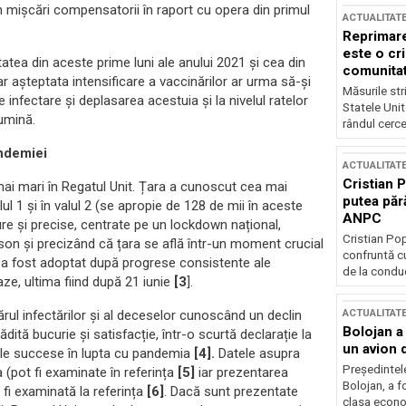
in mișcări compensatorii în raport cu opera din primul
ACTUALITAT
Reprimare
este o cri
tatea din aceste prime luni ale anului 2021 și cea din
comunitate
r așteptata intensificare a vaccinărilor ar urma să-și
Măsurile stri
infectare și deplasarea acestuia și la nivelul ratelor
Statele Unit
lumină.
rândul cerce
andemiei
ACTUALITAT
Cristian 
 mai mari în Regatul Unit. Țara a cunoscut cea mai
putea păr
 1 și în valul 2 (se apropie de 128 de mii în aceste
ANPC
re și precise, centrate pe un lockdown național,
Cristian Po
son și precizând că țara se află într-un moment crucial
confruntă cu
m a fost adoptat după progrese consistente ale
de la conduc
aze, ultima fiind după 21 iunie
[3
].
ACTUALITAT
ul infectărilor și al deceselor cunoscând un declin
Bolojan a
dită bucurie și satisfacție, într-o scurtă declarație la
un avion d
ele succese în lupta cu pandemia
[4].
Datele asupra
Președintele
 (pot fi examinate în referința
[5]
iar prezentarea
Bolojan, a f
e fi examinată la referința
[6]
. Dacă sunt prezentate
clasa econom