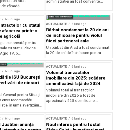
generat un strat
administrației au fost convenite...
v de zăpadă...
Sursă foto: Shutterstock
E
6 luni ago
ACTUALITATE
6 luni ago
ntractelor cu statul
Bărbat condamnat la 20 de ani
e afacerea printr-o
de închisoare pentru violul
e agricolă
fiicei partenerei sale
gu, cunoscută pentru
Un bărbat din Arad a fost condamnat
sale cu statul, devine
la 20 de ani de închisoare pentru...
 Agro TV, o...
rstock
ACTUALITATE
6 luni ago
E
6 luni ago
Volumul tranzacțiilor
rile ISU București
imobiliare din 2025: scădere
ertizării de ninsori
semnificativă față de 2024
Volumul total al tranzacțiilor
l General pentru Situații
imobiliare din 2025 a fost de
a emis recomandări
aproximativ 525 de milioane...
ție, în urma avertizării...
E
6 luni ago
ACTUALITATE
6 luni ago
 Justiției anunță
Noul interes pentru fostul