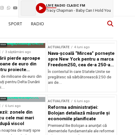
LIVE RADIO CLASIC FM
Tracy Chapman - Baby Can I Hold You
SPORT
RADIO
rstock
ACTUALITATE
4 luni ago
E
3 săptămâni ago
Nava-școală “Mircea” pornește
ării pierde aproape
spre New York pentru a marca
ioane de euro din
Freedom250, cea de-a 250-a
tru proiecte
aniversare a Statelor Unite
În contextul în care Statele Unite se
de milioane de euro din
pregătesc să sărbătorească 250 de
ți pentru Delta Dunării
ani de...
...
rstock
ACTUALITATE
6 luni ago
E
6 luni ago
Reforma administrației:
ezii: zonele din
Bolojan detaliază măsurile și
u cele mai mari
economiile planificate
după viscol
Premierul Ilie Bolojan a anunțat că
n noaptea de marți spre
elementele fundamentale ale reformei