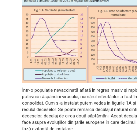
Într-o populație nevaccinată aflată în regres masiv și rapid
potrivnic răspândirii virusului, numărul infectărilor a fost 
consolidat. Cum s-a instalat putem vedea în figurile 1A și 
reculul deceselor. Se poate remarca decalajul natural dintr
deceselor, decalaj de circa două săptămâni. Acest decalaj
face asupra evoluțiilor din țările europene în care declinul
fază ezitantă de instalare.