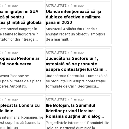
E
1 an ago
ACTUALITATE
1 an ago
a imigrației în SUA
Olanda intenționează să își
ză și pentru
dubleze efectivele militare
a științifică globală
până în 2030
cte privind imigrația în
Ministerul Apărării din Olanda a
e stârnesc îngrijorare în
anunțat recent un obiectiv ambițios
tătorilor din întreaga...
de a mai mult...
E
1 an ago
ACTUALITATE
1 an ago
Popescu Piedone ar
Judecătoria Sectorului 1,
ăsi conducerea
așteptată să se pronunțe
asupra contestației lui Călin
Georgescu privind controlul
pescu Piedone se
Judecătoria Sectorului 1 urmează să
judiciar
 posibilitatea de a pleca
se pronunțe luni asupra contestației
erea Autorității...
formulate de Călin Georgescu...
E
1 an ago
ACTUALITATE
1 an ago
 plecat la Londra cu
Ilie Bolojan, la Summitul
e linie
liderilor privind Ucraina:
România susține un dialog
 interimar al României, Ilie
transatlantic pentru securitate
ost surprins călătorind la
Președintele interimar al României, Ilie
și stabilitate
ic într-un...
Bolojan, participă duminică la