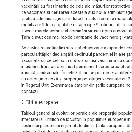
Vom putea observa în articol că decalajului apare și în alt
vaccinării au fost întărite de cele ale măsurilor restrictiv
de vaccinare și derularea acesteia sub noua administrație
vechea administrație iar în Israel marilor resurse materia
mobilizare într-o populație de aproape 9 milioane de locui
a venit marele semnal al dominării virusului prin cunosc
Ț
ara a avut cea mai rapidă campanie de vaccinare și viața
Se cuvine să adăugăm și o altă observație asupra dezvoltări
particularităților declanșării declinului pandemiei în alte 
vaccinată cu ce cel puțin o doză și cea vaccinată cu două
în administrare au continuat permanent cercetarea efectel
imunității individuale. În cele 3 figuri se pot observa dife
cu cel puțin o doză și proporția populației vaccinate cu 2 do
în Regatul Unit. Examinarea datelor din țările europene ne
concluzii.
3.
Țările europene
Tabloul general al evoluțiilor paralele ale proporției popula
infectare la 1 milion de locuitori în populațiile europene î
declinului pandemiei în jumătate dintre țările europene. Sit
oglindite în datele statistice sunt argumente pentru o astf