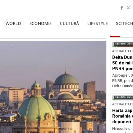
WORLD
ECONOMIE
CULTURĂ
LIFESTYLE
SCITECH
Sursă foto: Shutte
ACTUALITAT
Delta Dun
50 de mil
PNRR pen
esențiale
Aproape 50 
PNRR, pierdu
Delta Dunării
Sursă foto: Shutte
ACTUALITAT
Harta zăp
România c
depuneri 
Ninsorile di