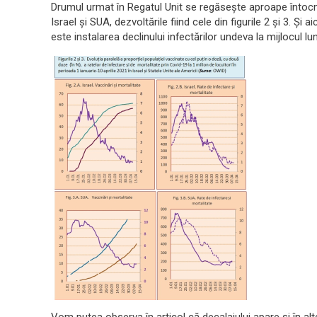
Drumul urmat în Regatul Unit se regăsește aproape întocmai
Israel și SUA, dezvoltările fiind cele din figurile 2 și 3. Și
este instalarea declinului infectărilor undeva la mijlocul lun