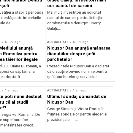
 interviurilor pentru
Sidex Galați: Investitori mari
-șefi
cer caietul de sarcini
stiției a stabilit perioada
Mai mulți investitori au solicitat
i desfășurate interviurile
caietul de sarcini pentru licitația
ile de...
combinatului siderurgic Liberty
Galați,...
E
6 luni ago
ACTUALITATE
6 luni ago
 Mediului anunță
Nicușor Dan anunță amânarea
n Romsilva pentru
discuțiilor despre șefii
 tăierilor ilegale
parchetelor
iului, Diana Buzoianu, a
Președintele Nicușor Dan a declarat
 speră ca săptămâna
că discuțiile privind numirile pentru
fie adoptată...
șefii parchetelor și serviciilor...
E
1 an ago
ACTUALITATE
1 an ago
te poți numi deștept
Ultimul sondaj comandat de
u că ai studii
Nicușor Dan
e!?
George Simion și Victor Ponta, în
fruntea sondajelor pentru alegerile
rvegia vs. România: De
prezidențiale ...
le superioare fac
 mentalitatea civică...