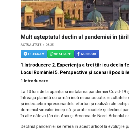
Mult așteptatul declin al pandemiei în țăr
ACTUALITATE
08:35
TELEGRAM
WHATSAPP
FACEBOOK
1.Introducere 2. Experiența a trei țări cu declin f
Locul României 5. Perspective și scenarii posibil
1.
Introducere
La 13 luni de la apariția și instalarea pandemiei Covid-19 
întreaga planetă cu urmări încă necunoscute, rezultatele
și îndeosebi impresionantele eforturi și realizări ale echip
domeniul virușilor încep să-și arate roadele și declinul pa
în alte câteva țări din Asia și America de Nord. Articolul e
Declinul pandemiei se referă în acest articol la evoluțiile pa