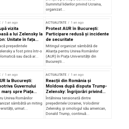
Summitul liderilor privind Ucraina,
organizat...
E
1 an ago
ACTUALITATE
1 an ago
upă vizita
Protest AUR în București:
asă a lui Zelensky la
Participare redusă și incidente
n: Unitate în fața
de securitate
inii
acă președintele
Mitingul organizat sâmbătă de
lensky a fost prins într-o
Alianța pentru Unirea Românilor
lomatică sau dacă ar...
(AUR) în Piața Universității din
București...
E
1 an ago
ACTUALITATE
1 an ago
UR la București:
Reacții din România și
potriva Guvernului
Moldova după disputa Trump-
i marș spre Piața
Zelensky: Îngrijorări privind
securitatea regională
tru Unirea Românilor
Întâlnirea tensionată dintre
anizat sâmbătă un miting
președintele Ucrainei, Volodimir
ersității, urmat...
Zelensky, și omologul său american,
Donald Trump, continuă...