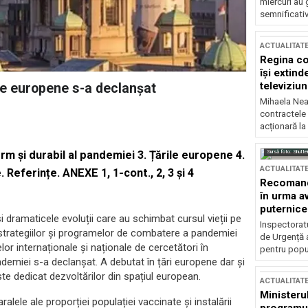
miercuri au 
semnificati
ACTUALITAT
Regina co
își extind
televiziun
ile europene s-a declanșat
Mihaela Nea
contractele 
acționară la
Sursă foto: Shutte
erm și durabil al pandemiei 3. Țările europene 4.
ACTUALITAT
e
.
Referințe
.
ANEXE 1, 1-cont., 2, 3 și 4
Recomandă
în urma av
puternice
și dramaticele evoluții care au schimbat cursul vieții pe
Inspectoratu
 strategiilor și programelor de combatere a pandemiei
de Urgență 
elor internaționale și naționale de cercetători în
pentru popula
ndemiei s-a declanșat. A debutat în țări europene dar și
ste dedicat dezvoltărilor din spațiul european.
ACTUALITAT
Ministerul
ralele ale proporției populației vaccinate și instalării