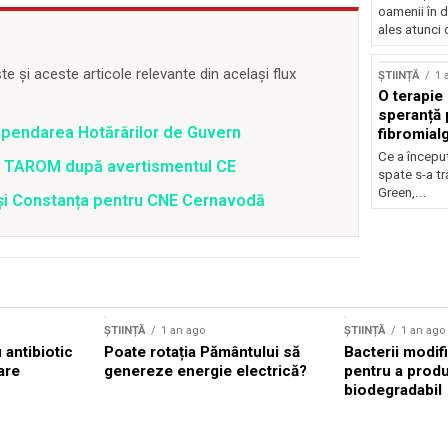
oamenii în d
ales atunci 
 și aceste articole relevante din același flux
ȘTIINȚĂ
1 
O terapie 
speranță 
spendarea Hotărârilor de Guvern
fibromial
Ce a începu
 a TAROM după avertismentul CE
spate s-a t
Green,...
i și Constanța pentru CNE Cernavodă
ȘTIINȚĂ
1 an ago
ȘTIINȚĂ
1 an ago
antibiotic
Poate rotația Pământului să
Bacterii modif
are
genereze energie electrică?
pentru a prod
biodegradabil