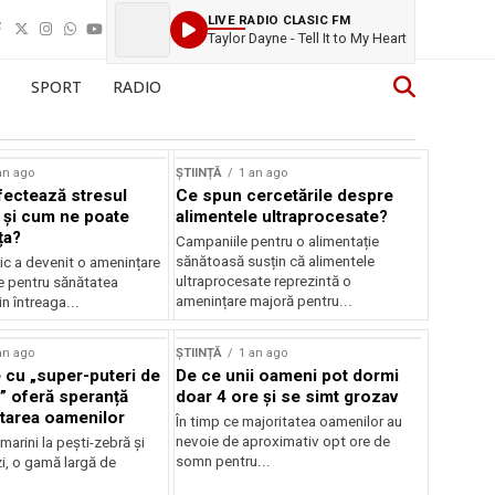
LIVE RADIO CLASIC FM
Taylor Dayne - Tell It to My Heart
SPORT
RADIO
an ago
ȘTIINȚĂ
1 an ago
ectează stresul
Ce spun cercetările despre
 și cum ne poate
alimentele ultraprocesate?
ța?
Campaniile pentru o alimentație
sănătoasă susțin că alimentele
ic a devenit o amenințare
ultraprocesate reprezintă o
e pentru sănătatea
amenințare majoră pentru...
n întreaga...
an ago
ȘTIINȚĂ
1 an ago
 cu „super-puteri de
De ce unii oameni pot dormi
” oferă speranță
doar 4 ore și se simt grozav
atarea oamenilor
În timp ce majoritatea oamenilor au
nevoie de aproximativ opt ore de
 marini la pești-zebră și
somn pentru...
i, o gamă largă de