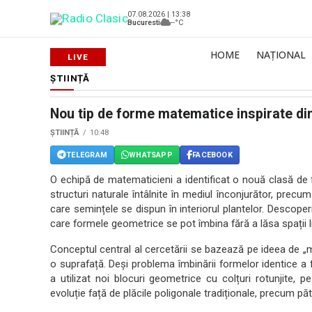
07.08.2026 | 13:38
Bucuresti
--°C
HOME
NAȚIONAL
ȘTIINȚĂ
Nou tip de forme matematice inspirate di
ȘTIINȚĂ
10:48
TELEGRAM
WHATSAPP
FACEBOOK
O echipă de matematicieni a identificat o nouă clasă de
structuri naturale întâlnite în mediul înconjurător, precum
care semințele se dispun în interiorul plantelor. Descop
care formele geometrice se pot îmbina fără a lăsa spații lib
Conceptul central al cercetării se bazează pe ideea de „
o suprafață. Deși problema îmbinării formelor identice a f
a utilizat noi blocuri geometrice cu colțuri rotunjite, 
evoluție față de plăcile poligonale tradiționale, precum pă