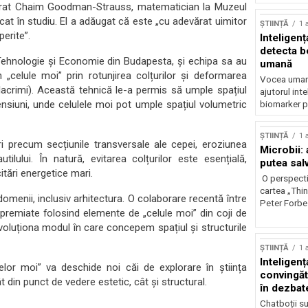
larat Chaim Goodman-Strauss, matematician la Muzeul
cat în studiu. El a adăugat că este „cu adevărat uimitor
ȘTIINȚĂ
1 
erite”.
Inteligenț
detecta b
ehnologie și Economie din Budapesta, și echipa sa au
umană
„celule moi” prin rotunjirea colțurilor și deformarea
Vocea umană
acrimi). Această tehnică le-a permis să umple spațiul
ajutorul inte
imensiuni, unde celulele moi pot umple spațiul volumetric
biomarker p
ȘTIINȚĂ
1 
uri precum secțiunile transversale ale cepei, eroziunea
Microbii: a
utilului. În natură, evitarea colțurilor este esențială,
putea sal
itări energetice mari.
O perspecti
cartea „Thi
domenii, inclusiv arhitectura. O colaborare recentă între
Peter Forbes
i premiate folosind elemente de „celule moi” din coji de
voluționa modul în care concepem spațiul și structurile
ȘTIINȚĂ
1 
Inteligența
elor moi” va deschide noi căi de explorare în știința
convingăt
ât din punct de vedere estetic, cât și structural.
în dezbate
Chatboții s