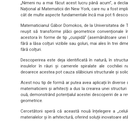
„Nimeni nu a mai făcut acest lucru până acum”, a dec
Național al Matematicii din New York, care nu a fost impli
cât de multe aspecte fundamentale încă mai pot fi descop
Matematicianul Gábor Domokos, de la Universitatea de T
reușit să transforme plăci geometrice convenționale în 
acestora în forme de tip „cuspidă” (asemănătoare unei l
fără a lăsa colțuri vizibile sau goluri, mai ales în trei d
fără colțuri.
Descoperirea este deja identificată în natură, în struct
insulelor în râuri și camerele spiralate ale cochiliei na
deoarece acestea pot cauza slăbiciuni structurale și solic
Acest nou tip de formă ar putea avea aplicații în diverse 
matematicieni și arhitecți a dus la crearea unei structur
ouă, demonstrând potențialul acestei descoperiri de a re
geometrice.
Cercetătorii speră că această nouă înțelegere a „celul
materialelor și în arhitectură, oferind soluții inovatoare at