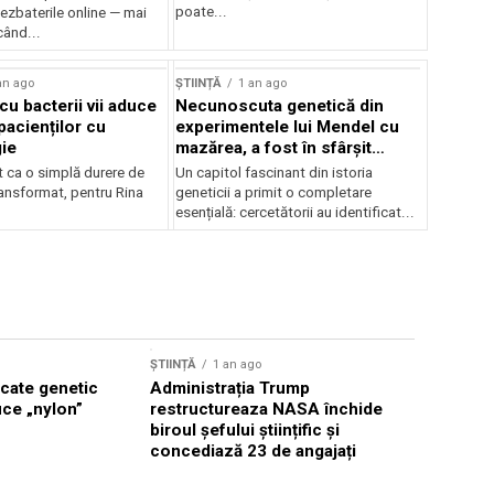
poate...
ezbaterile online — mai
când...
an ago
ȘTIINȚĂ
1 an ago
cu bacterii vii aduce
Necunoscuta genetică din
pacienților cu
experimentele lui Mendel cu
gie
mazărea, a fost în sfârșit
rezolvară
t ca o simplă durere de
Un capitol fascinant din istoria
ransformat, pentru Rina
geneticii a primit o completare
esențială: cercetătorii au identificat...
ȘTIINȚĂ
1 
ȘTIINȚĂ
1 an ago
Lecțiile 
icate genetic
Administrația Trump
uce „nylon”
restructureaza NASA închide
biroul șefului științific și
concediază 23 de angajați