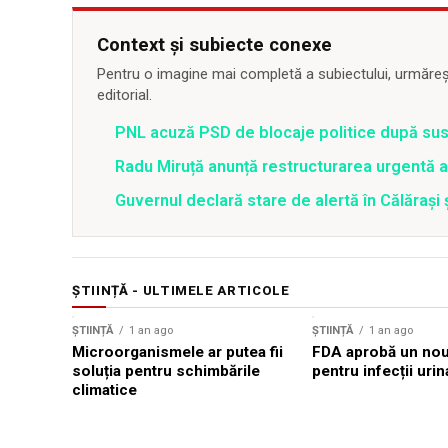
Context și subiecte conexe
Pentru o imagine mai completă a subiectului, urmărește
editorial.
PNL acuză PSD de blocaje politice după su
Radu Miruță anunță restructurarea urgentă
Guvernul declară stare de alertă în Călăraș
ȘTIINȚĂ - ULTIMELE ARTICOLE
ȘTIINȚĂ
1 an ago
ȘTIINȚĂ
1 an ago
Microorganismele ar putea fii
FDA aprobă un nou 
soluția pentru schimbările
pentru infecții urin
climatice