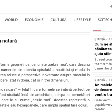
WORLD
ECONOMIE
CULTURĂ
LIFESTYLE
SCITECH
ȘTIINȚĂ
1 
n natură
Cum ne af
sănătatea
ajuta știin
Stresul cron
tot mai mar
 forme geometrice, denumite „celule moi”, care descriu
oamenilor di
 camerele din cochilia spiralată a nautilului și modul în
erirea aduce o perspectivă inovatoare asupra modului în
ere, atât în două, cât și în trei dimensiuni.
ȘTIINȚĂ
1 
Animalele
mozaicare” — felul în care formele se îmbină perfect pe
vindecare
pentru tr
ost studiată încă din antichitate, echipa de cercetători
pe care le-au numit „celule moi”. Acestea reprezintă o
De la viermi
șopârle verz
tratele sau hexagoanele, care umplu spațiul fără goluri.
creaturi...