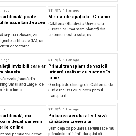
an ago
ȘTIINȚĂ
1 an ago
a artificială poate
Mirosurile spațiului Cosmic
olile ascultând vocea
Călătoria Olfactivă a Universului
Jupiter, cel mai mare planetă din
sistemul nostru solar, nu...
 ar putea deveni, cu
ligenței artificiale (IA), un
entru detectarea...
an ago
ȘTIINȚĂ
1 an ago
liații invizibili care ar
Primul transplant de vezică
va planeta
urinară realizat cu succes în
lume
vă revoluționară din
nking Small and Large” de
O echipă de chirurgi din California de
 Într-o lume...
Sud a realizat cu succes primul
transplant...
an ago
ȘTIINȚĂ
1 an ago
 artificială, mai
Poluarea aerului afectează
oare decât oamenii
sănătatea creierului
rile online
Știm deja că poluarea aerului face rău
plămânilor și inimii, dar știai că
unt mai persuasivi decât