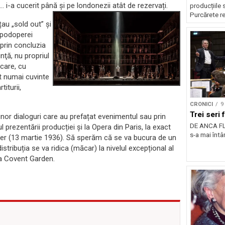
… i-a cucerit până și pe londonezii atât de rezervați.
producțiile 
Purcărete re
țau „sold out” și
capodoperei
prin concluzia
inţă, nu propriul
 care, cu
ut numai cuvinte
titurii,
CRONICI
9
Trei seri
nor dialoguri care au prefațat evenimentul sau prin
DE ANCA FL
 prezentării producției și la Opera din Paris, la exact
s-a mai întâ
nier (13 martie 1936). Să sperăm că se va bucura de un
stribuția se va ridica (măcar) la nivelul excepțional al
 la Covent Garden.