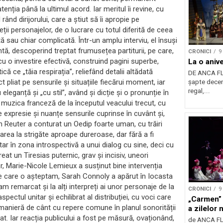
enția până la ultimul acord. Iar meritul îi revine, cu
 rând dirijorului, care a știut să îi apropie pe
reții personajelor, de o lucrare cu totul diferită de ceea
tă sau chiar complicată. Într-un amplu interviu, el însuși
ntă, descoperind treptat frumusețea partiturii, pe care,
CRONICI
9
cu o investire efectivă, construind pagini superbe,
La o aniv
că ce „tăia respirația”, reliefând detalii altădată
DE ANCA FL
pliat pe sensurile și situațiile fiecărui moment, iar
șapte deceni
regal,...
 eleganță și „cu stil”, având și dicție și o pronunție în
 muzica franceză de la începutul veacului trecut, cu
 expresie și nuanțe sensurile cuprinse în cuvânt și,
han Reuter a conturat un Oedip foarte uman, cu trăiri
elarea la strigăte aproape dureroase, dar fără a fi
tar în zona introspectivă a unui dialog cu sine, deci cu
 un Tiresias puternic, grav și incisiv, uneori
r, Marie-Nicole Lemieux a susținut bine intervenția
 pe care o așteptam, Sarah Connoly a apărut în Iocasta
m remarcat și la alți interpreți ai unor personaje de la
CRONICI
9
ectul unitar și echilibrat al distribuției, cu voci care
„Carmen” 
 manieră de cânt cu repere comune în planul sonorității
a zilelor 
galat. Iar reacția publicului a fost pe măsură, ovaționând,
de ANCA FLO