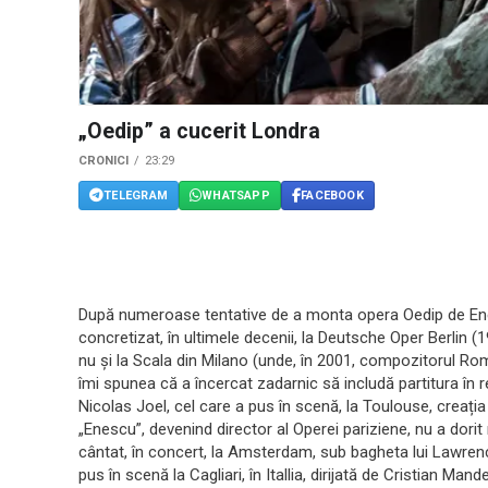
„Oedip” a cucerit Londra
CRONICI
23:29
TELEGRAM
WHATSAPP
FACEBOOK
După numeroase tentative de a monta opera Oedip de Ene
concretizat, în ultimele decenii, la Deutsche Oper Berlin 
nu și la Scala din Milano (unde, în 2001, compozitorul Roma
îmi spunea că a încercat zadarnic să includă partitura în re
Nicolas Joel, cel care a pus în scenă, la Toulouse, creația
„Enescu”, devenind director al Operei pariziene, nu a dorit
cântat, în concert, la Amsterdam, sub bagheta lui Lawren
pus în scenă la Cagliari, în Itallia, dirijată de Cristian Mand