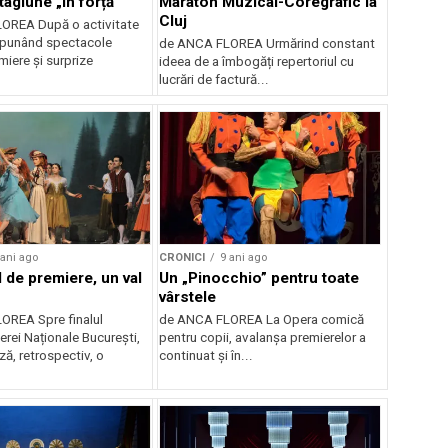
tagiune „în forță”
Maraton Muzical-Coregrafic la
Cluj
OREA După o activitate
opunând spectacole
de ANCA FLOREA Urmărind constant
miere și surprize
ideea de a îmbogăți repertoriul cu
lucrări de factură...
 ani ago
CRONICI
9 ani ago
l de premiere, un val
Un „Pinocchio” pentru toate
vârstele
OREA Spre finalul
de ANCA FLOREA La Opera comică
erei Naționale București,
pentru copii, avalanșa premierelor a
ă, retrospectiv, o
continuat și în...