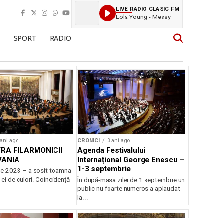
LIVE RADIO CLASIC FM
Lola Young - Messy
SPORT
RADIO
 ani ago
CRONICI
3 ani ago
RA FILARMONICII
Agenda Festivalului
VANIA
Internațional George Enescu –
1-3 septembrie
e 2023 – a sosit toamna
 ei de culori. Coincidență
În după-masa zilei de 1 septembrie un
.
public nu foarte numeros a aplaudat
la...