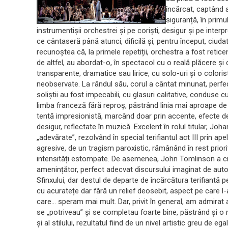
încărcat, captând at
siguranță, în primul
instrumentișii orchestrei și pe coriști, desigur și pe interp
ce cântaseră până atunci, dificilă și, pentru început, ciuda
recunoștea că, la primele repetiții, orchestra a fost retice
de altfel, au abordat-o, în spectacol cu o reală plăcere și 
transparente, dramatice sau lirice, cu solo-uri și o coloristi
neobservate. La rândul său, corul a cântat minunat, perfect 
soliștii au fost impecabili, cu glasuri calitative, conduse cu
limba franceză fără reproș, păstrând linia mai aproape de
tentă impresionistă, marcând doar prin accente, efecte de
desigur, reflectate în muzică. Excelent în rolul titular, Jo
„adevărate”, rezolvând în special terifiantul act III prin ap
agresive, de un tragism paroxistic, rămânând în rest priori
intensități estompate. De asemenea, John Tomlinson a creat
amenințător, perfect adecvat discursului imaginat de auto
Sfinxului, dar destul de departe de încărcătura terifiantă
cu acuratețe dar fără un relief deosebit, aspect pe care l-a
care… speram mai mult. Dar, privit în general, am admirat asp
se „potriveau” și se completau foarte bine, păstrând și o
și al stilului, rezultatul fiind de un nivel artistic greu de e