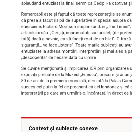
aplaudând entuziast la final, semn că Oedip i-a captivat și
Remarcabil este și faptul că toate reprezentațiile se anun
că presa a făcut risipă de superlative în special asupra 
enesciene, Richard Morrison surprinzând, în „The Times”, 
articolului său: „Cerşiţi, împrumutaţi sau ucideţi (de prefer
tată) dacă e nevoie, ca să faceţi rost de un bilet”. O frază
siguranță… va face „istorie”. Toate marile publicații au av
entuziaste la adresa montării, interpretării și mai ales a par
„descoperită” de fiecare dată cu uimire.
Se cuvine menționată și implicarea ICR prin organizarea u
expoziții preluate de la Muzeul „Enescu”, precum și anunțul
80 de ani de la premiera mondială, derulată la Palais Gar
succes cel puțin la fel de pregnant ca cel londonez și că di
interpretării pe care am urmărit-o, încântată, în direct de
Context și subiecte conexe