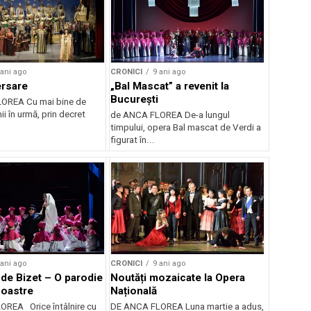
 ani ago
CRONICI
9 ani ago
ersare
„Bal Mascat” a revenit la
București
OREA Cu mai bine de
i în urmă, prin decret
de ANCA FLOREA De-a lungul
timpului, opera Bal mascat de Verdi a
figurat în...
 ani ago
CRONICI
9 ani ago
de Bizet – O parodie
Noutăți mozaicate la Opera
noastre
Națională
REA Orice întâlnire cu
DE ANCA FLOREA Luna martie a adus,