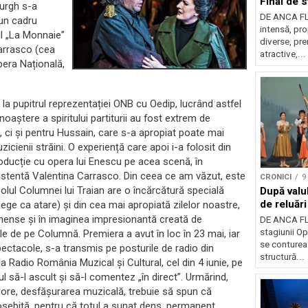
Final de s
ourgh s-a
DE ANCA FL
-un cadru
intensă, pr
ul „La Monnaie”
diverse, pre
Carrasco (cea
atractive,...
pera Națională,
t la pupitrul reprezentației ONB cu Oedip, lucrând astfel
noaștere a spiritului partiturii au fost extrem de
i, ci și pentru Hussain, care s-a apropiat poate mai
cienii străini. O experiență care apoi i-a folosit din
oducție cu opera lui Enescu pe acea scenă, în
 asistentă Valentina Carrasco. Din ceea ce am văzut, este
CRONICI
9
olul Columnei lui Traian are o încărcătură specială
După valu
de reluări
elege ca atare) și din cea mai apropiată zilelor noastre,
mense și în imaginea impresionantă creată de
DE ANCA FL
stagiunii Op
rile de pe Columnă.
Premiera a avut în loc în 23 mai, iar
se contureaz
pectacole, s-a transmis pe posturile de radio din
structură...
la Radio România Muzical și Cultural, cel din 4 iunie, pe
ul să-l ascult și să-l comentez „în direct”. Urmărind,
ore, desfășurarea muzicală, trebuie să spun că
osebită, pentru că totul a sunat dens, permanent