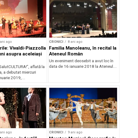
 ani ago
CRONICI
8 ani ago
ile: Vivaldi-Piazzolla
Familia Manoleanu, în recital la
uni asupra aceleiași
Ateneul Român
Un eveniment deosebit a avut loc în
data de 16 ianuarie 2018 la Ateneul...
SalutCULTURA!”, aflată la
a, a debutat miercuri
nuarie 2019,...
 ani ago
CRONICI
9 ani ago