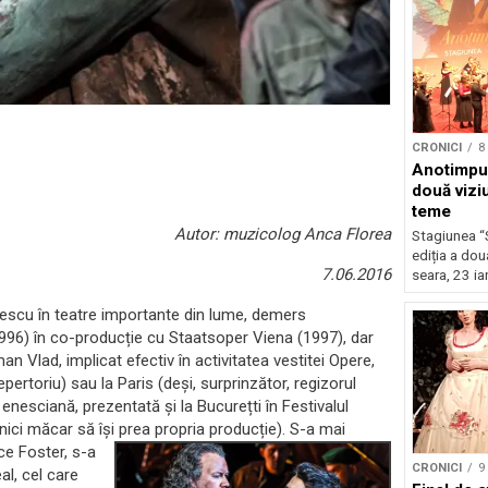
CRONICI
8
Anotimpur
două vizi
teme
Autor: muzicolog Anca Florea
Stagiunea “
ediția a dou
7.06.2016
seara, 23 ia
scu în teatre importante din lume, demers
(1996) în co-producție cu Staatsoper Viena (1997), dar
n Vlad, implicat efectiv în activitatea vestitei Opere,
pertoriu) sau la Paris (deși, surprinzător, regizorul
 enesciană, prezentată și la Bucurețti în Festivalul
 nici măcar să își prea propria producție).
S-a mai
ce Foster, s-a
CRONICI
9
eal, cel care