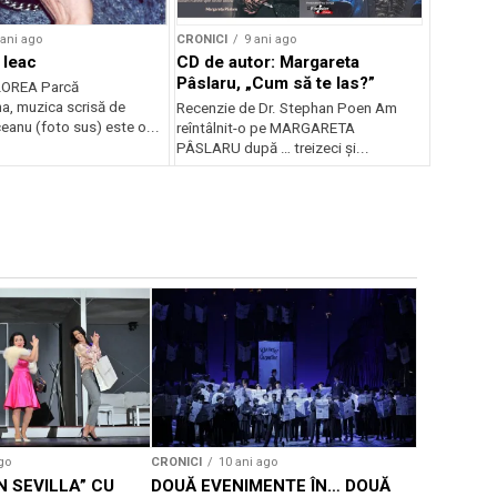
 ani ago
CRONICI
9 ani ago
 leac
CD de autor: Margareta
Pâslaru, „Cum să te las?”
LOREA Parcă
a, muzica scrisă de
Recenzie de Dr. Stephan Poen Am
eanu (foto sus) este o...
reîntâlnit-o pe MARGARETA
PÂSLARU după … treizeci și...
CRONICI
10
GALĂ IN
DIN BUCU
go
CRONICI
10 ani ago
N SEVILLA” CU
DOUĂ EVENIMENTE ÎN… DOUĂ