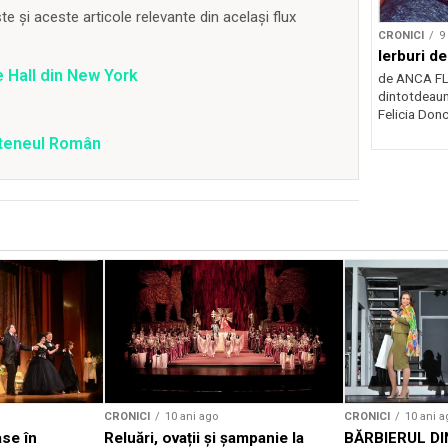
 și aceste articole relevante din același flux
CRONICI
9
Ierburi de
 Hall din New York
de ANCA F
dintotdeaun
Felicia Donc
Ateneul Român
CRONICI
10 ani ago
CRONICI
10 ani a
se în
Reluări, ovații și șampanie la
BĂRBIERUL DI