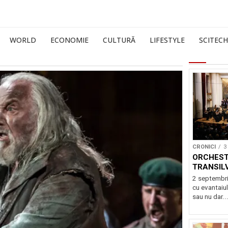
WORLD
ECONOMIE
CULTURĂ
LIFESTYLE
SCITECH
CRONICI
3
ORCHEST
TRANSIL
2 septembri
cu evantaiul
sau nu dar..