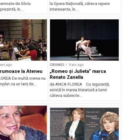
semnate de Silviu
la Opera Națională, câteva repere
prezintă, în...
interesante, în...
 ani ago
CRONICI
9 ani ago
 frumoase la Ateneu
„Romeo și Julieta” marca
Renato Zanella
OREA De multă vreme nu
mplat ca un lanț de...
de ANCA FLOREA Cu siguranță,
există în marea literatură a lumii
câteva subiecte...