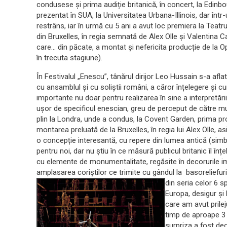
condusese și prima audiție britanică, în concert, la Edinb
prezentat în SUA, la Universitatea Urbana-Illinois, dar într
restrâns, iar în urmă cu 5 ani a avut loc premiera la Teatr
din Bruxelles, în regia semnată de Alex Olle și Valentina 
care… din păcate, a montat și nefericita producție de la O
în trecuta stagiune).
În Festivalul „Enescu”, tânărul dirijor Leo Hussain s-a afla
cu ansamblul și cu soliștii români, a căror înțelegere și cu
importante nu doar pentru realizarea în sine a interpretări
ușor de specificul enescian, greu de perceput de către muzi
plin la Londra, unde a condus, la Covent Garden, prima pr
montarea preluată de la Bruxelles, în regia lui Alex Olle,
o concepție interesantă, cu repere din lumea antică (simb
pentru noi, dar nu știu în ce măsură publicul britanic îl înț
cu elemente de monumentalitate, regăsite în decorurile i
amplasarea coriștilor ce trimite cu gândul la basoreliefu
din seria celor 6 s
Europa, desigur și 
care am avut prilej
timp de aproape 3 
surpriza a fost de