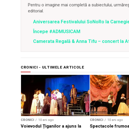
Pentru o imagine mai completă a subiectului, urmărește
editorial.
Aniversarea Festivalului SoNoRo la Carnegie
Începe #ADMUSICAM
Camerata Regală & Anna Tifu – concert la 
CRONICI - ULTIMELE ARTICOLE
CRONICI
10 ani ago
CRONICI
10 ani ago
Voievodul Țiganilor a ajuns la
Spectacole frumoa