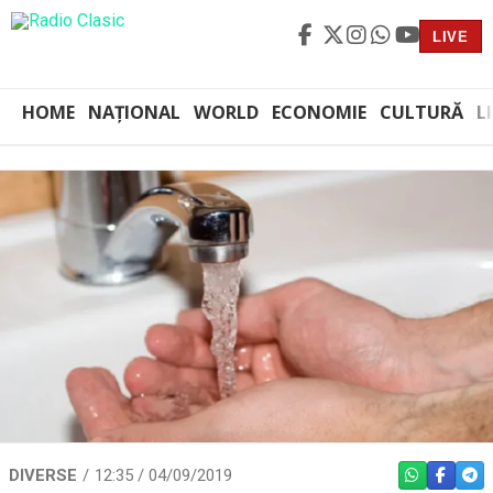
LIVE
HOME
NAȚIONAL
WORLD
ECONOMIE
CULTURĂ
L
DIVERSE
12:35 / 04/09/2019
WHATSAPP
FACEBO
TEL