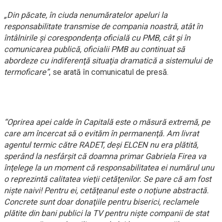
„Din păcate, în ciuda nenumăratelor apeluri la
responsabilitate transmise de compania noastră, atât în
întâlnirile şi corespondenţa oficială cu PMB, cât şi în
comunicarea publică, oficialii PMB au continuat să
abordeze cu indiferenţă situaţia dramatică a sistemului de
termoficare”
, se arată în comunicatul de presă.
“Oprirea apei calde în Capitală este o măsură extremă, pe
care am încercat să o evităm în permanenţă. Am livrat
agentul termic către RADET, deşi ELCEN nu era plătită,
sperând la nesfârşit că doamna primar Gabriela Firea va
înţelege la un moment că responsabilitatea ei numărul unu
o reprezintă calitatea vieţii cetăţenilor. Se pare că am fost
nişte naivi! Pentru ei, cetăţeanul este o noţiune abstractă.
Concrete sunt doar donaţiile pentru biserici, reclamele
plătite din bani publici la TV pentru nişte companii de stat