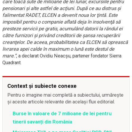
care toacă sute de milioane de lei lunar, excursiile pentru
pensionari şi alte astfel de acţiuni. După ce au distrus şi
falimentat RADET, ELCEN a devenit noua lor ţintă. Este
imposibil pentru o companie aflată deja în insolvenţă să
presteze servicii pe gratis, acumulând datorii la rândul ei
către furnizori şi privând creditorii de şansa recuperării
creanţelor. De aceea, probabilitatea ca ELCEN să oprească
livrarea apei calde în maximum o lună este destul de
mare.”
, a declarat Ovidiu Neacşu, partener fondator Sierra
Quadrant.
Context și subiecte conexe
Pentru o imagine mai completă a subiectului, urmărește
și aceste articole relevante din același flux editorial.
Burse în valoare de 7 milioane de lei pentru
tinerii savanți din România