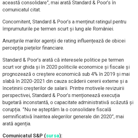
această consolidare”, mai arată Standard & Poor’s în
comunicatul citat.
Concomitent, Standard & Poor’s a menținut ratingul pentru
împrumuturile pe termen scurt și lung ale României.
Anunțurile marilor agenții de rating influențează de obicei
percepția piețelor financiare.
Standard & Poor’s arată că interesele politice pe termen
scurt vor ghida și în 2020 politicile economice și fiscale și
prognozează o creștere economică sub 4% în 2019 și mai
slabă în 2020-2021 din cauza scăderii cererii externe și a
încetinirii creșterilor de salarii. Printre motivele revizuirii
perspectivei, Standard & Poor’s menționează execuția
bugetară inconstantă, o capacitate administrativă scăzută și
corupția. ”Nu ne așteptăm la o consolidare fiscală
semnificativă înaintea alegerilor generale din 2020”, mai
arată agenția.
Comunicatul S&P (
sursa
):