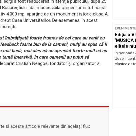
ediţii a fost readucerea în atenţia publicului, după 25
 Bucureştiului, dar inaccesibilă oamenilor în tot acest
ativ 4.000 mp, aparţine de un monument istoric clasa A,
 drept Casa Universitarilor. De asemenea, în acest
ucureşti.
EVENIMENT
Ediția a V
ost îmbrăţişată foarte frumos de cei care au venit cu
‘MUSICA 
 feedback foarte bun de la oameni, mulţi au spus că li
elitele mu
ea mai bună, mai ales că au apreciat foarte mult că nu
Brașov
În perioada
 o temă imersivă, în care oamenii au putut să
deveni centr
 declarat Cristian Neagoe, fondator şi organizator al
clasice dator
 și aceste articole relevante din același flux