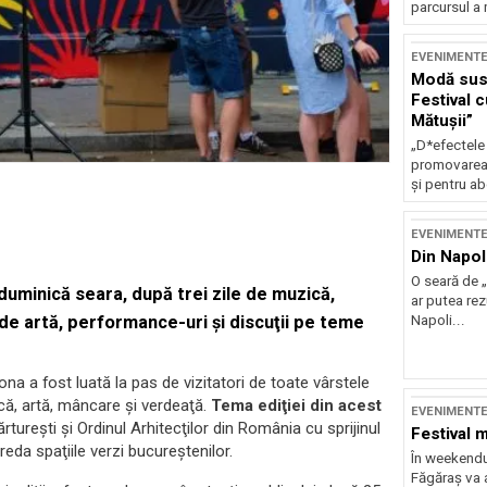
parcursul a 
EVENIMENT
Modă sust
Festival 
Mătușii”
„D*efectele
promovarea 
și pentru ab
EVENIMENT
Din Napol
O seară de „
 duminică seara, după trei zile de muzică,
ar putea re
Napoli...
i de artă, performance-uri şi discuţii pe teme
ona a fost luată la pas de vizitatori de toate vârstele
că, artă, mâncare şi verdeaţă.
Tema ediţiei din acest
EVENIMENT
tureşti şi Ordinul Arhitecţilor din România cu sprijinul
Festival 
 reda spaţiile verzi bucureştenilor.
În weekendu
Făgăraș va a