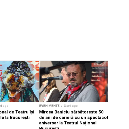
EVENIMENTE
Weekend c
Teatru la 
eveniment
ni ago
EVENIMENTE
3 ani ago
onal de Teatru își
Mircea Baniciu sărbătorește 50
le la București
de ani de carieră cu un spectacol
aniversar la Teatrul Național
București