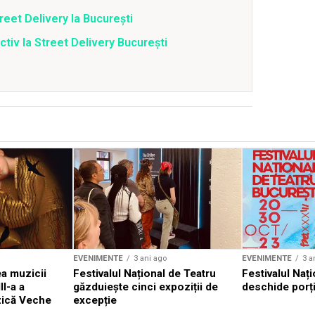
eet Delivery la București
ctiv la Street Delivery Bucureşti
EVENIMENTE
3 ani ago
EVENIMENTE
3 a
a muzicii
Festivalul Național de Teatru
Festivalul Nați
II-a a
găzduiește cinci expoziții de
deschide porți
zică Veche
excepție