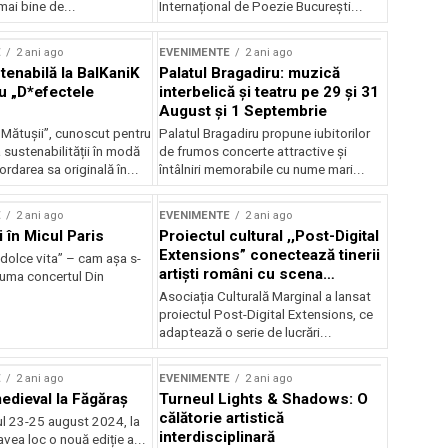
mai bine de...
Internațional de Poezie București...
E
2 ani ago
EVENIMENTE
2 ani ago
enabilă la BalKaniK
Palatul Bragadiru: muzică
cu „D*efectele
interbelică şi teatru pe 29 şi 31
August şi 1 Septembrie
 Mătușii”, cunoscut pentru
Palatul Bragadiru propune iubitorilor
sustenabilității în modă
de frumos concerte attractive şi
ordarea sa originală în...
întâlniri memorabile cu nume mari...
E
2 ani ago
EVENIMENTE
2 ani ago
i în Micul Paris
Proiectul cultural ,,Post-Digital
Extensions” conectează tinerii
dolce vita” – cam așa s-
artiști români cu scena
zuma concertul Din
internațională
Asociația Culturală Marginal a lansat
proiectul Post-Digital Extensions, ce
adaptează o serie de lucrări...
E
2 ani ago
EVENIMENTE
2 ani ago
medieval la Făgăraș
Turneul Lights & Shadows: O
călătorie artistică
l 23-25 august 2024, la
interdisciplinară
vea loc o nouă ediție a...