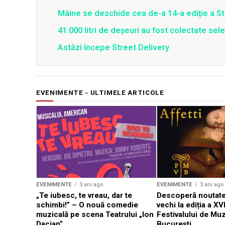
Mâine se deschide cea de-a 14-a ediție a Str
41.000 litri de deşeuri au fost colectate sele
Astăzi începe Street Delivery
EVENIMENTE - ULTIMELE ARTICOLE
EVENIMENTE
3 ani ago
EVENIMENTE
3 ani ago
„Te iubesc, te vreau, dar te
Descoperă noutate
schimbi!” – O nouă comedie
vechi la ediția a XVI
muzicală pe scena Teatrului „Ion
Festivalului de Mu
Dacian”
București