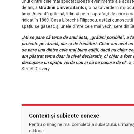
Unul dintre cele mai spectaculoase evenimente ale acestei 
de ani, a
Grădinii Universitarilor,
o oază verde în mijlocul
timp. Această grădină, întinsă pe o suprafaţă de aproxim
ridicat în 1860, Casa Librecht-Filipescu, astăzi cunoscută
spaţiu se găsesc şi unele dintre cele mai vechi sere din B
„
Mi se pare că tema de anul ăsta, „grădini posibile”, a f
proiecte pe stradă, dar şi de trecători. Chiar am avut un
se pare una dintre cele mai bune ediţii, dacă nu chiar c
am păstrat tema doar la nivel declarativ, ci chiar a fost
descopere un spaţiu verde nou şi să se bucure de el
”, a
Street Delivery.
Context și subiecte conexe
Pentru o imagine mai completă a subiectului, urmărește
editorial.