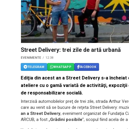
Street Delivery: trei zile de artă urbană
EVENIMENTE
12:38
TELEGRAM
WHATSAPP
FACEBOOK
Ediţia din acest an a Street Delivery s-a încheiat
ateliere cu o gamă variată de activităţi, expoziţi
de responsabilizare socială.
Interzisă automobilelor preţ de trei zile, strada Arthur Ver
care au venit să se bucure de reţeta Street Delivery: muzi
an a Street Delivery
, eveniment organizat de Fundaţia Căr
ARCUB, a fost „
Grădini posibile
”, scopul fiind acela de a