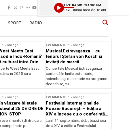
LIVE RADIO CLASIC FM
Taxi - Inima mea de 16 ani
SPORT
RADIO
E
2 ani ago
EVENIMENTE
2 ani ago
West Meets East
Musical Extravaganza – cu
psodie Indo-Română”
tenorul Ștefan von Korch și
t cultural între Orient
invitați de marcă
nt
ncerte West Meets East
Concertele Musical Extravaganza
omânia în 2025 cu o
continuă în lunile octombrie,
noiembrie şi decembrie cu programe
deosebite, cu...
E
2 ani ago
EVENIMENTE
2 ani ago
în vânzare biletele
Festivalul Internațional de
stivalul 25 DE ORE DE
Poezie București – Ediția a
NON-STOP
XIV-a începe cu o conferință
despre limba română
 evenimente (dintre care
Luni, 11 septembrie, debutează cea
susținută de Marco Lucchesi
) comprimate pe
de-a XIV-a ediție a Festivalului