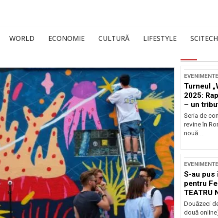
WORLD
ECONOMIE
CULTURĂ
LIFESTYLE
SCITECH
EVENIMENT
Turneul „
2025: Ra
– un tribu
și Occide
Seria de co
revine în R
nouă...
EVENIMENT
S-au pus 
pentru Fe
TEATRU 
Douăzeci de
două online