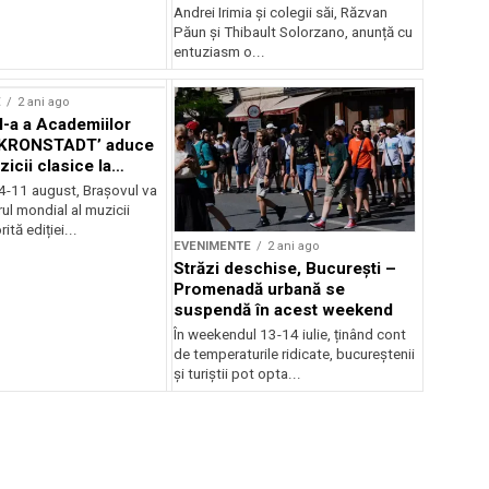
Andrei Irimia și colegii săi, Răzvan
Păun și Thibault Solorzano, anunță cu
entuziasm o...
E
2 ani ago
II-a a Academiilor
KRONSTADT’ aduce
zicii clasice la
 4-11 august, Brașovul va
ul mondial al muzicii
ită ediției...
EVENIMENTE
2 ani ago
Străzi deschise, București –
Promenadă urbană se
suspendă în acest weekend
În weekendul 13-14 iulie, ținând cont
de temperaturile ridicate, bucureștenii
și turiștii pot opta...