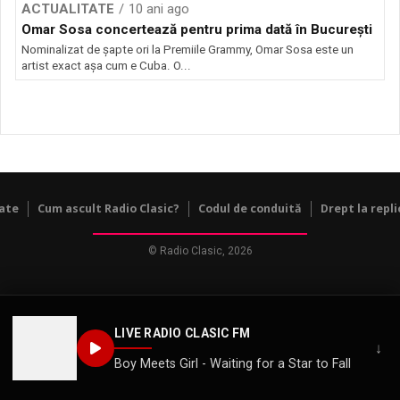
ACTUALITATE
10 ani ago
Omar Sosa concertează pentru prima dată în București
Nominalizat de șapte ori la Premiile Grammy, Omar Sosa este un
artist exact așa cum e Cuba. O...
tate
Cum ascult Radio Clasic?
Codul de conduită
Drept la repli
© Radio Clasic, 2026
LIVE RADIO CLASIC FM
↓
Boy Meets Girl - Waiting for a Star to Fall