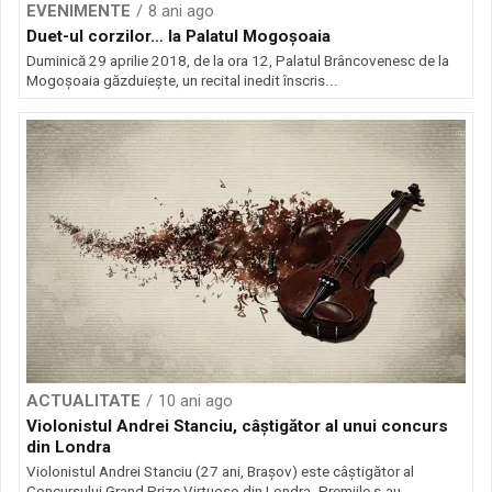
EVENIMENTE
8 ani ago
Duet-ul corzilor… la Palatul Mogoșoaia
Duminică 29 aprilie 2018, de la ora 12, Palatul Brâncovenesc de la
Mogoşoaia găzduiește, un recital inedit înscris...
ACTUALITATE
10 ani ago
Violonistul Andrei Stanciu, câştigător al unui concurs
din Londra
Violonistul Andrei Stanciu (27 ani, Braşov) este câştigător al
Concursului Grand Prize Virtuoso din Londra. Premiile s-au