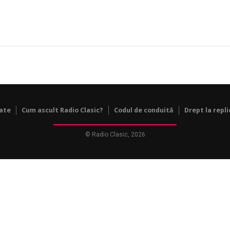
tate
Cum ascult Radio Clasic?
Codul de conduită
Drept la repli
© Radio Clasic, 2026