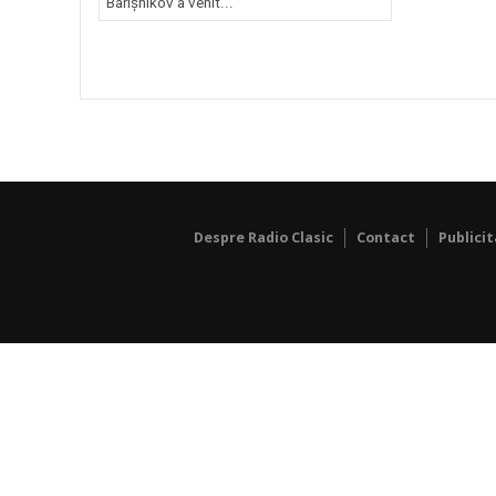
Barîșnikov a venit...
Despre Radio Clasic
Contact
Publici