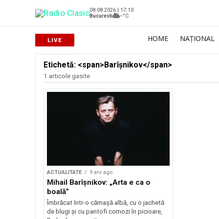
08.08.2026 | 17:10
Bucuresti
--°C
HOME
NAȚIONAL
Etichetă: <span>Barîșnikov</span>
1 articole gasite
ACTUALITATE
9 ani ago
Mihail Barîșnikov: „Arta e ca o
boală”
Îmbrăcat într-o cămașă albă, cu o jachetă
de blugi și cu pantofi comozi în picioare,