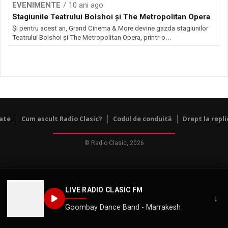
EVENIMENTE
10 ani ago
Stagiunile Teatrului Bolshoi și The Metropolitan Opera
Și pentru acest an, Grand Cinema & More devine gazda stagiunilor
Teatrului Bolshoi şi The Metropolitan Opera, printr-o...
tate
Cum ascult Radio Clasic?
Codul de conduită
Drept la repli
© Radio Clasic, 2026
LIVE RADIO CLASIC FM
↓
Goombay Dance Band - Marrakesh