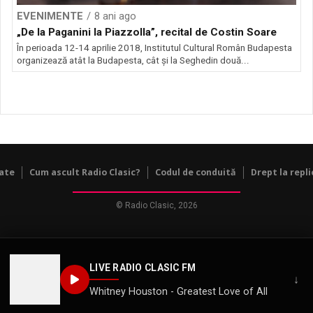
EVENIMENTE
8 ani ago
„De la Paganini la Piazzolla”, recital de Costin Soare
În perioada 12-14 aprilie 2018, Institutul Cultural Român Budapesta
organizează atât la Budapesta, cât şi la Seghedin două...
tate
Cum ascult Radio Clasic?
Codul de conduită
Drept la repli
© Radio Clasic, 2026
LIVE RADIO CLASIC FM
↓
Whitney Houston - Greatest Love of All