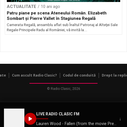
ACTUALITATE
10 ani ago
Patru piane pe scena Ateneului Român. Elizabeth
Sombart și Pierre Vallet în Stagiunea Regală
Camerata Regală, ansamblu aflat sub Înaltul Patronaj al Alteţei Sale
Regale Principele Radu al României, vă invită la...
tate
Cum ascult Radio Clasic?
Codul de conduită
Drept la repli
© Radio Clasic, 2026
LIVE RADIO CLASIC FM
↓
Lauren Wood - Fallen (from the movie Pretty Woman)