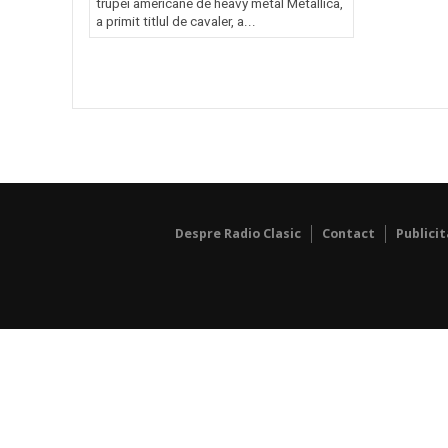
trupei americane de heavy metal Metallica,
a primit titlul de cavaler, a...
Despre Radio Clasic
Contact
Publici