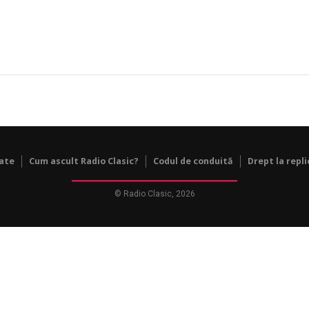
tate
Cum ascult Radio Clasic?
Codul de conduită
Drept la repli
© Radio Clasic, 2026