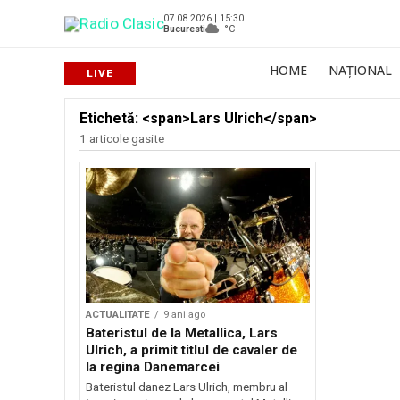
07.08.2026 | 15:30
Bucuresti
--°C
HOME
NAȚIONAL
Etichetă: <span>Lars Ulrich</span>
1 articole gasite
ACTUALITATE
9 ani ago
Bateristul de la Metallica, Lars
Ulrich, a primit titlul de cavaler de
la regina Danemarcei
Bateristul danez Lars Ulrich, membru al