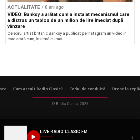
ACTUALITATE
8 ani ago
VIDEO: Banksy a arătat cum a instalat mecanismul care
a distrus un tablou de un milion de lire imediat după
vânzare
Celebrul artist britanic Banksy a publicat pe Instagram un video în
care arată cum, în urmă cu mai...
tate
Cum ascult Radio Clasic?
Codul de conduită
Drept la repli
© Radio Clasic, 2026
LIVE RADIO CLASIC FM
↓