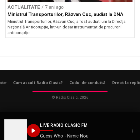
ACTUALITATE
7 ani ago
Ministrul Transporturilor, Răzvan Cuc, audiat la DNA
Ministrul Transporturilor, Răzvan Cuc, a fost audiat luni la Direcţia
Naţională Anticorupţie, într-un dosar instrumentat de procurorii
anticorupţie....
tate
Cum ascult Radio Clasic?
Codul de conduită
Drept la repli
© Radio Clasic, 2026
LIVE RADIO CLASIC FM
↓
Guess Who - Nimic Nou