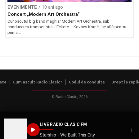
EVENIMENTE
10 ani ago
Concert „Modern Art Orchestra”
Cunoscutul big band maghiar Modern Art Orchestra, sub
conducerea trompetistului Fekete – Kovács Kornél, se află pentru
prima...
tate
Cum ascult Radio Clasic?
Codul de conduită
Drept la repli
© Radio Clasic, 2026
LIVE RADIO CLASIC FM
↓
Starship - We Built This City