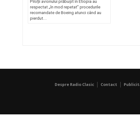
Piloții avionului prăbușit în Etiopia au
respectat „în mod repetat” procedurile
recomandate de Boeing atunci când au
pierdut...
Despre Radio Clasic
Contact
Publici