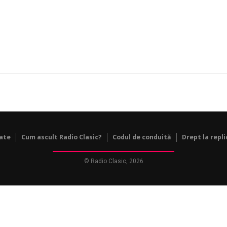
tate
Cum ascult Radio Clasic?
Codul de conduită
Drept la repli
© Radio Clasic, 2026