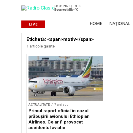
08.08.2026 | 18:05
Bucuresti
--°C
HOME
NAȚIONAL
Etichetă: <span>motiv</span>
1 articole gasite
ACTUALITATE
7 ani ago
Primul raport oficial în cazul
prăbușirii avionului Ethiopian
Airlines. Ce ar fi provocat
accidentul aviatic