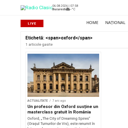
06.08.2026 | 07:58
Bucuresti
--°C
HOME
NAȚIONAL
Etichetă: <span>oxford</span>
1 articole gasite
ACTUALITATE
7 ani ago
Un profesor din Oxford susține un
masterclass gratuit în România
Oxford, „The City of Dreaming Spires”
(Orașul Turnurilor de Vis), este renumit în