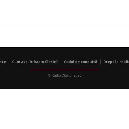
tate
Cum ascult Radio Clasic?
Codul de conduită
Drept la repli
© Radio Clasic, 2026