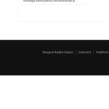
întreaga lume pentru universitatea și...
Despre Radio Clasic
Contact
Publici