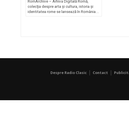
RomArchive – Arhiva Digitală Romă,
colecţia despre arta şi cultura, istoria şi
identitatea rome se lansează în România...
Despre Radio Clasic
Contact
Publici