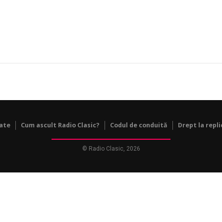
tate
Cum ascult Radio Clasic?
Codul de conduită
Drept la repli
© Radio Clasic, 2026