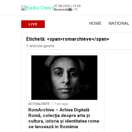
07.08.2026 | 19:50
Bucuresti
--°C
HOME
NAȚIONAL
Etichetă: <span>romarchieve</span>
1 articole gasite
ACTUALITATE
7 ani ago
RomArchive – Arhiva Digitală
Romă, colecţia despre arta şi
cultura, istoria şi identitatea rome
se lansează în România