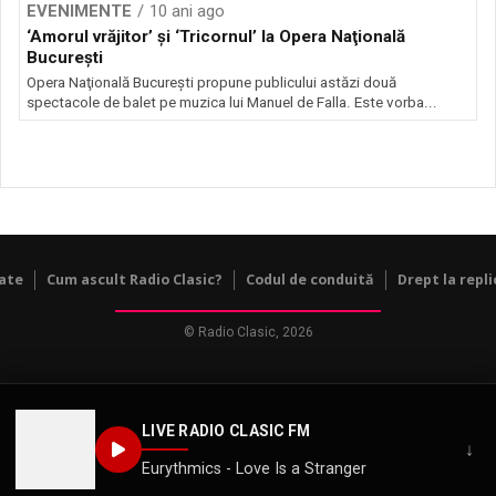
EVENIMENTE
10 ani ago
‘Amorul vrăjitor’ şi ‘Tricornul’ la Opera Naţională
Bucureşti
Opera Naţională Bucureşti propune publicului astăzi două
spectacole de balet pe muzica lui Manuel de Falla. Este vorba...
tate
Cum ascult Radio Clasic?
Codul de conduită
Drept la repli
© Radio Clasic, 2026
LIVE RADIO CLASIC FM
↓
Eurythmics - Love Is a Stranger