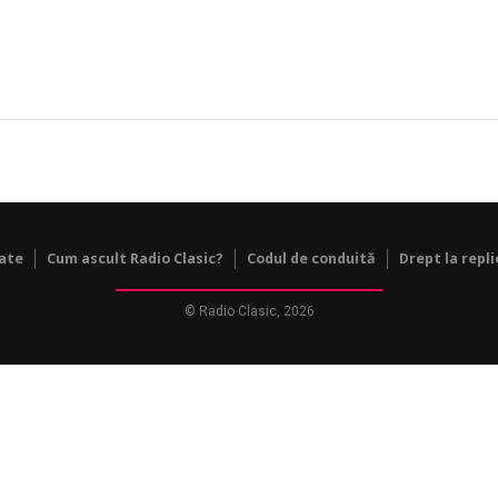
tate
Cum ascult Radio Clasic?
Codul de conduită
Drept la repli
© Radio Clasic, 2026