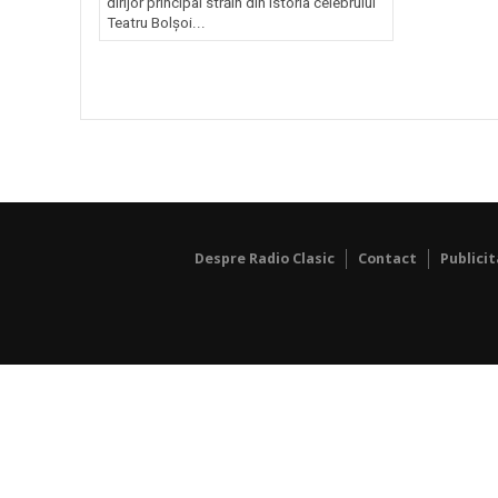
dirijor principal străin din istoria celebrului
Teatru Bolşoi...
Despre Radio Clasic
Contact
Publici