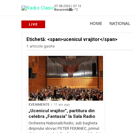
07.08.2026 | 07:13
Bucuresti
--°C
HOME
NAȚIONAL
Etichetă: <span>ucenicul vrajitor</span>
1 articole gasite
EVENIMENTE
11 ani ago
„Ucenicul vrajitor”, partitura din
celebra „Fantasia” la Sala Radio
Orchestra Națională Radio, sub bagheta
dirijorului slovac PETER FERANEC, primul