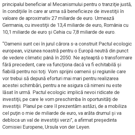
principalul beneficiar al Mecanismului pentru o tranziţie justă,
în condiţiile în care ar urma să beneficieze de investiţii în
valoare de aproximativ 27 miliarde de euro. Urmează
Germania, cu investiţii de 13,4 miliarde de euro, România cu
10,1 miliarde de euro şi Cehia cu 7,8 miliarde de euro.
“Oamenii sunt cei în jurul cărora s-a construit Pactul ecologic
european, viziunea noastră pentru o Europă neutră din punct
de vedere climatic până în 2050. Ne aşteaptă o transformare
fără precedent, care va funcţiona dacă va fi echitabilă şi
fiabilă pentru noi toţi. Vom sprijini oamenii şi regiunile care
vor trebui să depună eforturi mai mari pentru realizarea
acestei schimbări, pentru a ne asigura că nimeni nu este
lăsat în urmă. Pactul ecologic implică nevoi ridicate de
investiţii, pe care le vom preschimba în oportunităţi de
investiţii. Planul pe care îl prezentăm astăzi, de a mobiliza
cel puţin o mie de miliarde de euro, va arăta drumul şi va
debloca un val de investiţii verzi”, a afirmat preşedinta
Comisiei Europene, Ursula von der Leyen.