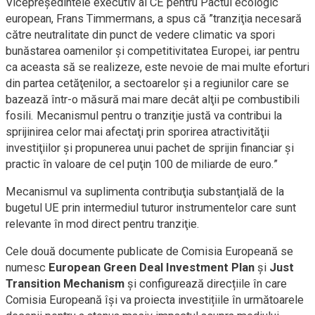
Vicepreşedintele executiv al CE pentru Pactul ecologic
european, Frans Timmermans, a spus că ”tranziţia necesară
către neutralitate din punct de vedere climatic va spori
bunăstarea oamenilor şi competitivitatea Europei, iar pentru
ca aceasta să se realizeze, este nevoie de mai multe eforturi
din partea cetăţenilor, a sectoarelor şi a regiunilor care se
bazează într-o măsură mai mare decât alţii pe combustibili
fosili. Mecanismul pentru o tranziţie justă va contribui la
sprijinirea celor mai afectaţi prin sporirea atractivităţii
investiţiilor şi propunerea unui pachet de sprijin financiar şi
practic în valoare de cel puţin 100 de miliarde de euro.”
Mecanismul va suplimenta contribuţia substanţială de la
bugetul UE prin intermediul tuturor instrumentelor care sunt
relevante în mod direct pentru tranziţie.
Cele două documente publicate de Comisia Europeană se
numesc
European Green Deal Investment Plan
și
Just
Transition Mechanism
și configurează direcțiile în care
Comisia Europeană își va proiecta investițiile în următoarele