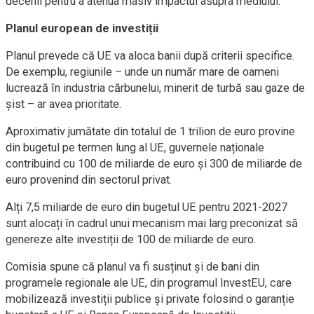
decenii pentru a atenua masiv impactul asupra mediului.
Planul european de investiții
Planul prevede că UE va aloca banii după criterii specifice.
De exemplu, regiunile – unde un număr mare de oameni
lucrează în industria cărbunelui, minerit de turbă sau gaze de
şist – ar avea prioritate.
Aproximativ jumătate din totalul de 1 trilion de euro provine
din bugetul pe termen lung al UE, guvernele naționale
contribuind cu 100 de miliarde de euro și 300 de miliarde de
euro provenind din sectorul privat.
Alți 7,5 miliarde de euro din bugetul UE pentru 2021-2027
sunt alocați în cadrul unui mecanism mai larg preconizat să
genereze alte investiții de 100 de miliarde de euro.
Comisia spune că planul va fi susținut și de bani din
programele regionale ale UE, din programul InvestEU, care
mobilizează investiții publice și private folosind o garanție