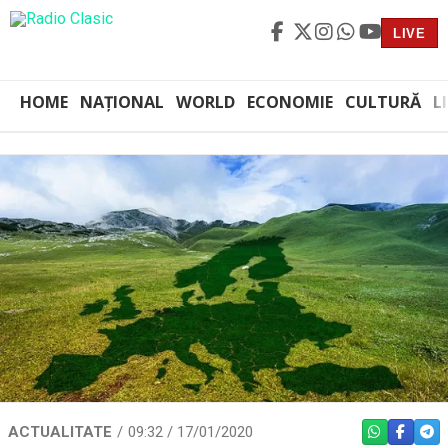
LIVE
HOME
NAȚIONAL
WORLD
ECONOMIE
CULTURĂ
L
ACTUALITATE
09:32 / 17/01/2020
WHATSAPP
FACEBO
TEL