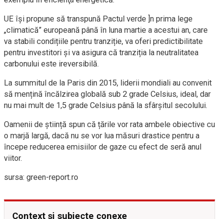
UE își propune să transpună Pactul verde ]n prima lege
„climatică” europeană până în luna martie a acestui an, care
va stabili condițiile pentru tranziție, va oferi predictibilitate
pentru investitori și va asigura că tranziția la neutralitatea
carbonului este ireversibilă.
La summitul de la Paris din 2015, liderii mondiali au convenit
să mențină încălzirea globală sub 2 grade Celsius, ideal, dar
nu mai mult de 1,5 grade Celsius până la sfârșitul secolului.
Oamenii de știință spun că țările vor rata ambele obiective cu
o marjă largă, dacă nu se vor lua măsuri drastice pentru a
începe reducerea emisiilor de gaze cu efect de seră anul
viitor.
sursa: green-report.ro
Context și subiecte conexe