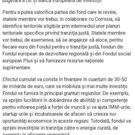
bugetară a UE și Banca Europeană de Investiții.
Pentru a putea valorifica partea din fond care le revine,
statele membre vor trebui, în colaborare cu Comisia, să
identifice teritoriile eligibile prin intermediul unor planuri
teritoriale specifice privind tranziţia justă. Statele membre
vor trebui, de asemenea, să se angajeze să aloce, pentru
fiecare euro din Fondul pentru o tranziţie justă, fonduri din
Fondul european de dezvoltare regională şi din Fondul social
european Plus şi să furnizeze resurse naţionale
suplimentare.
Efectul cumulat va consta în finanţare în cuantum de 30-50
de miliarde de euro, care va mobiliza şi mai multe investiţii.
Fondul va furniza în principal granturi regiunilor. De exemplu,
va sprijini lucrătorii în dobândirea de abilităţi şi competenţe
pentru viitoarea piaţă a forţei de muncă şi va ajuta IMM-urile,
startup-urile şi incubatoarele de afaceri să creeze noi
oportunităţi economice în aceste regiuni. Totodată, fondul va
sprijini investiţiile în tranziţia către o energie curată, de
exemplu în eficienţa energetică.