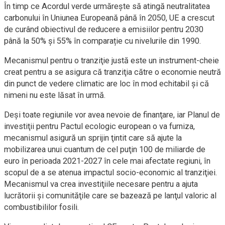
În timp ce Acordul verde urmărește să atingă neutralitatea
carbonului în Uniunea Europeană până în 2050, UE a crescut
de curând obiectivul de reducere a emisiilor pentru 2030
până la 50% și 55% în comparație cu nivelurile din 1990.
Mecanismul pentru o tranziţie justă este un instrument-cheie
creat pentru a se asigura că tranziţia către o economie neutră
din punct de vedere climatic are loc în mod echitabil şi că
nimeni nu este lăsat în urmă.
Deşi toate regiunile vor avea nevoie de finanţare, iar Planul de
investiţii pentru Pactul ecologic european o va furniza,
mecanismul asigură un sprijin ţintit care să ajute la
mobilizarea unui cuantum de cel puţin 100 de miliarde de
euro în perioada 2021-2027 în cele mai afectate regiuni, în
scopul de a se atenua impactul socio-economic al tranziţiei.
Mecanismul va crea investiţiile necesare pentru a ajuta
lucrătorii şi comunităţile care se bazează pe lanţul valoric al
combustibililor fosili.