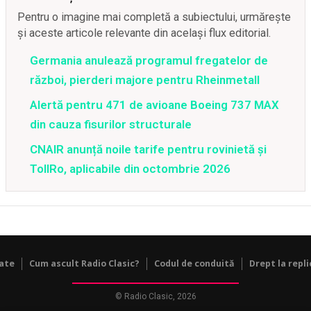
Pentru o imagine mai completă a subiectului, urmărește
și aceste articole relevante din același flux editorial.
Germania anulează programul fregatelor de
război, pierderi majore pentru Rheinmetall
Alertă pentru 471 de avioane Boeing 737 MAX
din cauza fisurilor structurale
CNAIR anunță noile tarife pentru rovinietă și
TollRo, aplicabile din octombrie 2026
tate
Cum ascult Radio Clasic?
Codul de conduită
Drept la repli
© Radio Clasic, 2026