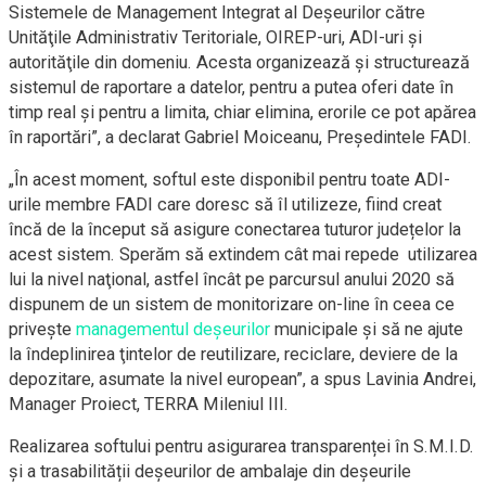
Sistemele de Management Integrat al Deşeurilor către
Unităţile Administrativ Teritoriale, OIREP-uri, ADI-uri şi
autorităţile din domeniu. Acesta organizează şi structurează
sistemul de raportare a datelor, pentru a putea oferi date în
timp real şi pentru a limita, chiar elimina, erorile ce pot apărea
în raportări”, a declarat Gabriel Moiceanu, Președintele FADI.
„În acest moment, softul este disponibil pentru toate ADI-
urile membre FADI care doresc să îl utilizeze, fiind creat
încă de la început să asigure conectarea tuturor județelor la
acest sistem. Sperăm să extindem cât mai repede utilizarea
lui la nivel naţional, astfel încât pe parcursul anului 2020 să
dispunem de un sistem de monitorizare on-line în ceea ce
priveşte
managementul deşeurilor
municipale şi să ne ajute
la îndeplinirea ţintelor de reutilizare, reciclare, deviere de la
depozitare, asumate la nivel european”, a spus Lavinia Andrei,
Manager Proiect, TERRA Mileniul III.
Realizarea softului pentru asigurarea transparenței în S.M.I.D.
și a trasabilității deșeurilor de ambalaje din deșeurile