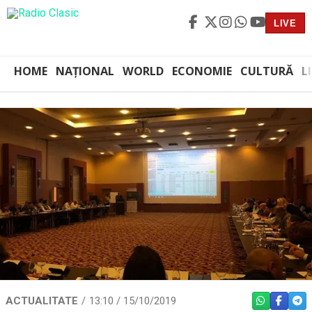
LIVE
HOME
NAȚIONAL
WORLD
ECONOMIE
CULTURĂ
L
ACTUALITATE
13:10 / 15/10/2019
WHATSAPP
FACEBO
TEL