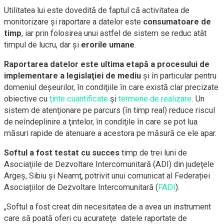
Utilitatea lui este dovedită de faptul că activitatea de
monitorizare şi raportare a datelor este
consumatoare de
timp
, iar prin folosirea unui astfel de sistem se reduc atât
timpul de lucru, dar şi
erorile umane
.
Raportarea datelor este ultima etapă a procesului de
implementare a legislaţiei de mediu
şi în particular pentru
domeniul deşeurilor, în condiţiile în care există clar precizate
obiective cu
ţinte cuantificate
şi
termene de realizare
. Un
sistem de atenţionare pe parcurs (în timp real) reduce riscul
de neîndeplinire a ţintelor, în condiţile în care se pot lua
măsuri rapide de atenuare a acestora pe măsură ce ele apar.
Softul a fost testat cu succes
timp de trei luni de
Asociaţiile de Dezvoltare Intercomunitară (ADI) din judeţele
Argeş, Sibiu şi Neamţ, potrivit unui comunicat al Federației
Asociațiilor de Dezvoltare Intercomunitară (
FADI
).
„Softul a fost creat din necesitatea de a avea un instrument
care să poată oferi cu acurateţe datele raportate de